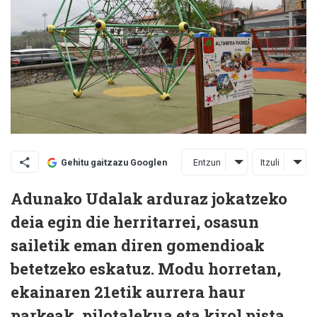
Entzun
Itzuli
Gehitu gaitzazu Googlen
Adunako Udalak arduraz jokatzeko
deia egin die herritarrei, osasun
sailetik eman diren gomendioak
betetzeko eskatuz. Modu horretan,
ekainaren 21etik aurrera haur
parkeak, pilotalekua eta kirol pista