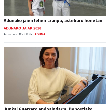
Adunako jaien lehen txanpa, asteburu honetan
ADUNAKO JAIAK 2026
Aiurri
abu 05, 08:47
ADUNA
Junkal Guerrero andoaindarra, Donostiako