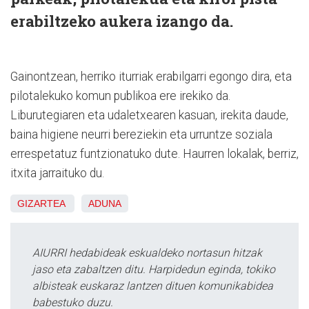
erabiltzeko aukera izango da.
Gainontzean, herriko iturriak erabilgarri egongo dira, eta
pilotalekuko komun publikoa ere irekiko da.
Liburutegiaren eta udaletxearen kasuan, irekita daude,
baina higiene neurri bereziekin eta urruntze soziala
errespetatuz funtzionatuko dute. Haurren lokalak, berriz,
itxita jarraituko du.
GIZARTEA
ADUNA
AIURRI hedabideak eskualdeko nortasun hitzak
jaso eta zabaltzen ditu. Harpidedun eginda, tokiko
albisteak euskaraz lantzen dituen komunikabidea
babestuko duzu.