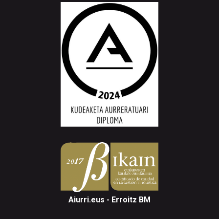
Aiurri.eus - Erroitz BM