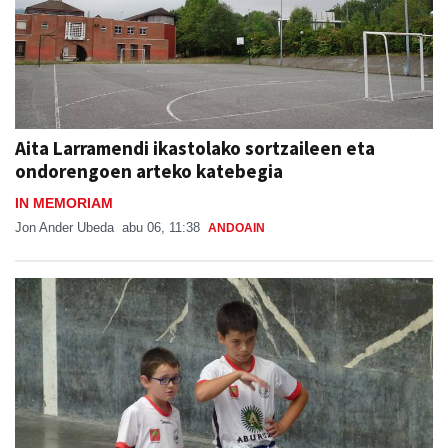
Aita Larramendi ikastolako sortzaileen eta
ondorengoen arteko katebegia
IN MEMORIAM
Jon Ander Ubeda
abu 06, 11:38
ANDOAIN