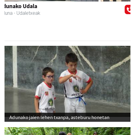
Karrika auto konponketa
Andoain
- Auto konponketak
Adunako jaien lehen txanpa, asteburu honetan