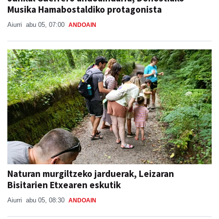
Musika Hamabostaldiko protagonista
Aiurri
abu 05, 07:00
ANDOAIN
Naturan murgiltzeko jarduerak, Leizaran
Bisitarien Etxearen eskutik
Aiurri
abu 05, 08:30
ANDOAIN