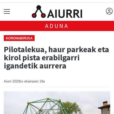
ADUNA
KORONABIRUSA
Pilotalekua, haur parkeak eta
kirol pista erabilgarri
igandetik aurrera
Aiurri
2020ko ekainaren 19a