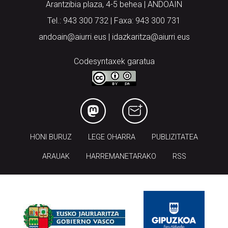
Arantzibia plaza, 4-5 behea | ANDOAIN
Tel.: 943 300 732 | Faxa: 943 300 731
andoain@aiurri.eus | idazkaritza@aiurri.eus
Codesyntaxek garatua
HONI BURUZ
LEGE OHARRA
PUBLIZITATEA
ARAUAK
HARREMANETARAKO
RSS