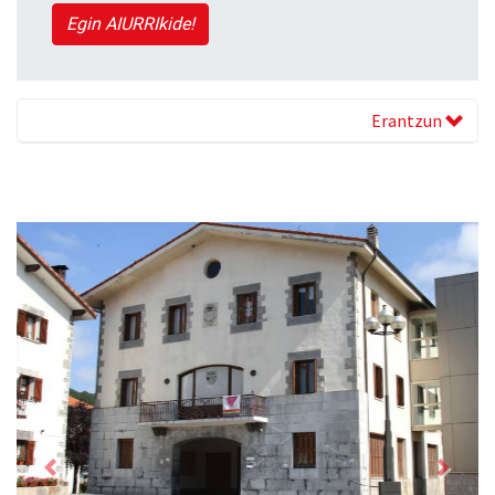
Egin AIURRIkide!
Erantzun
Previous
Next