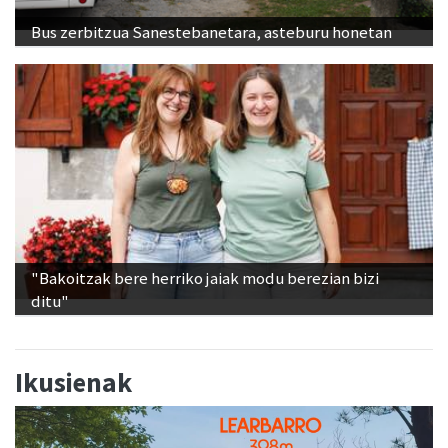
Bus zerbitzua Sanestebanetara, asteburu honetan
"Bakoitzak bere herriko jaiak modu berezian bizi
ditu"
Ikusienak