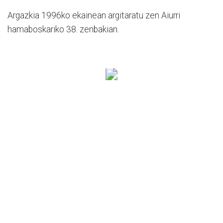
Argazkia 1996ko ekainean argitaratu zen Aiurri
hamaboskariko 38. zenbakian.