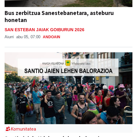
Bus zerbitzua Sanestebanetara, asteburu
honetan
SAN ESTEBAN JAIAK GOIBURUN 2026
Aiurri
abu 05, 07:00
ANDOAIN
Komunitatea