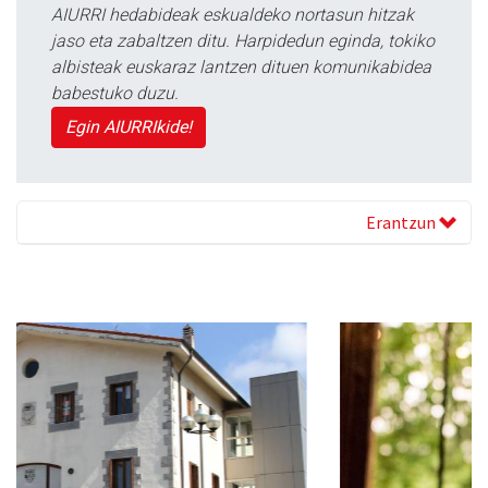
AIURRI hedabideak eskualdeko nortasun hitzak
jaso eta zabaltzen ditu. Harpidedun eginda, tokiko
albisteak euskaraz lantzen dituen komunikabidea
babestuko duzu.
Egin AIURRIkide!
Erantzun