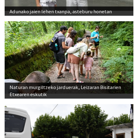
Adunako jaien lehen txanpa, asteburu honetan
Naturan murgiltzeko jarduerak, Leizaran Bisitarien
Etxearen eskutik