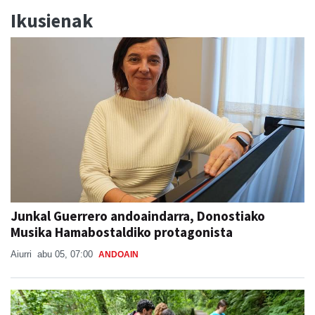
Ikusienak
Junkal Guerrero andoaindarra, Donostiako
Musika Hamabostaldiko protagonista
Aiurri
abu 05, 07:00
ANDOAIN