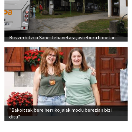
Bus zerbitzua Sanestebanetara, asteburu honetan
"Bakoitzak bere herriko jaiak modu berezian bizi
ditu"