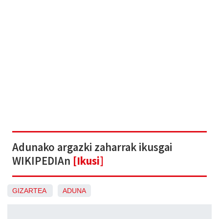
Adunako argazki zaharrak ikusgai
WIKIPEDIAn
[Ikusi]
GIZARTEA
ADUNA