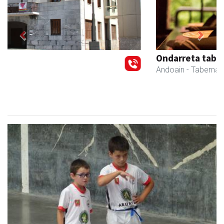
Previous
Next
Ondarreta taberna
Andoain
- Tabernak