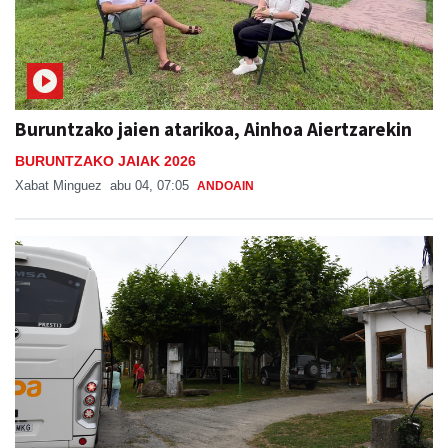
Buruntzako jaien atarikoa, Ainhoa Aiertzarekin
BURUNTZAKO JAIAK 2026
Xabat Minguez
abu 04, 07:05
ANDOAIN