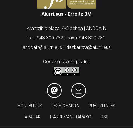
Aiurri.eus - Erroitz BM
Arantzibia plaza, 4-5 behea | ANDOAIN
Tel.: 943 300 732 | Faxa: 943 300 731
andoain@aiurri.eus | idazkaritza@aiurri.eus
Codesyntaxek garatua
HONI BURUZ
LEGE OHARRA
PUBLIZITATEA
ARAUAK
HARREMANETARAKO
RSS