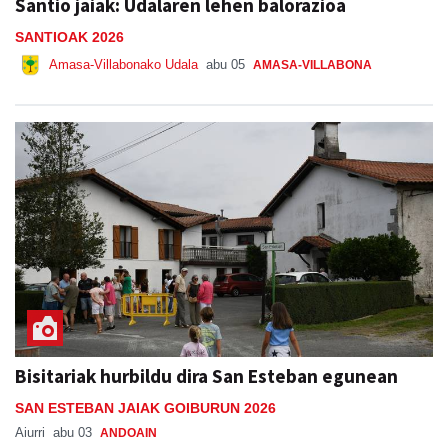
Santio jaiak: Udalaren lehen balorazioa
SANTIOAK 2026
Amasa-Villabonako Udala
abu 05
AMASA-VILLABONA
Bisitariak hurbildu dira San Esteban egunean
SAN ESTEBAN JAIAK GOIBURUN 2026
Aiurri
abu 03
ANDOAIN