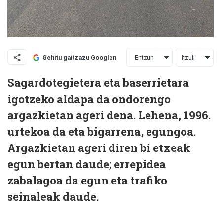
Entzun
Itzuli
Gehitu gaitzazu Googlen
Sagardotegietera eta baserrietara
igotzeko aldapa da ondorengo
argazkietan ageri dena. Lehena, 1996.
urtekoa da eta bigarrena, egungoa.
Argazkietan ageri diren bi etxeak
egun bertan daude; errepidea
zabalagoa da egun eta trafiko
seinaleak daude.