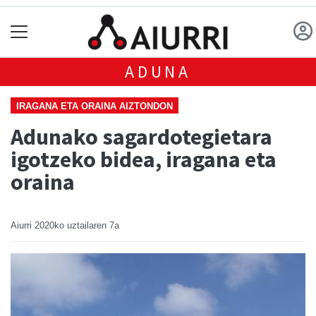
ADUNA
IRAGANA ETA ORAINA AIZTONDON
Adunako sagardotegietara
igotzeko bidea, iragana eta
oraina
Aiurri
2020ko uztailaren 7a