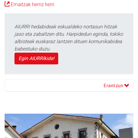
Emaitzak herriz herri
AIURRI hedabideak eskualdeko nortasun hitzak
jaso eta zabaltzen ditu. Harpidedun eginda, tokiko
albisteak euskaraz lantzen dituen komunikabidea
babestuko duzu.
Egin AIURRIkide!
Erantzun