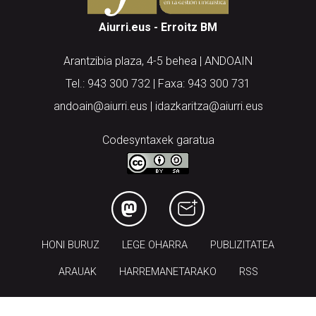
Aiurri.eus - Erroitz BM
Arantzibia plaza, 4-5 behea | ANDOAIN
Tel.: 943 300 732 | Faxa: 943 300 731
andoain@aiurri.eus | idazkaritza@aiurri.eus
Codesyntaxek garatua
HONI BURUZ
LEGE OHARRA
PUBLIZITATEA
ARAUAK
HARREMANETARAKO
RSS