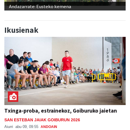
Andazarrate: Eusteko kemena
Ikusienak
Txinga-proba, estrainekoz, Goiburuko jaietan
SAN ESTEBAN JAIAK GOIBURUN 2026
Aiurri
abu 09, 09:55
ANDOAIN