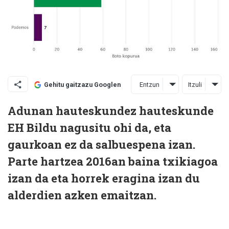
Entzun
Itzuli
Gehitu gaitzazu Googlen
Adunan hauteskundez hauteskunde
EH Bildu nagusitu ohi da, eta
gaurkoan ez da salbuespena izan.
Parte hartzea 2016an baina txikiagoa
izan da eta horrek eragina izan du
alderdien azken emaitzan.