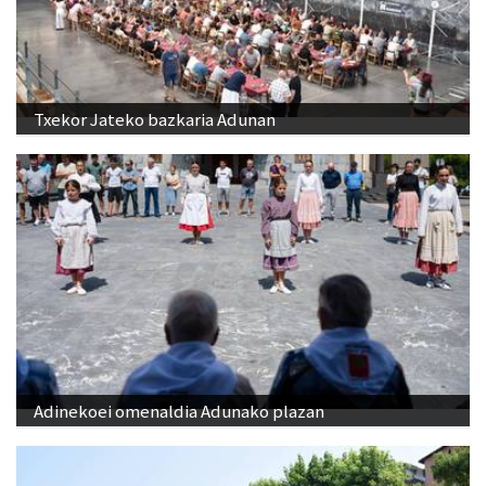
Txekor Jateko bazkaria Adunan
Adinekoei omenaldia Adunako plazan