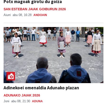
Potx magoak girotu du goiza
SAN ESTEBAN JAIAK GOIBURUN 2026
Aiurri
abu 08, 16:28
ANDOAIN
Adinekoei omenaldia Adunako plazan
ADUNAKO JAIAK 2026
Joni
abu 08, 21:30
ADUNA