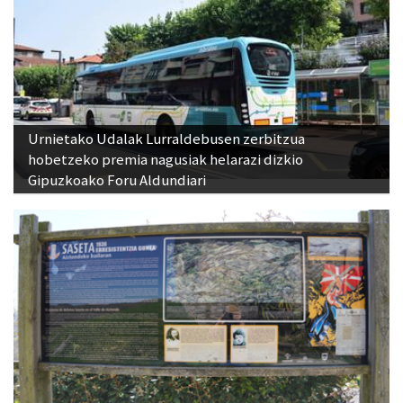
Urnietako Udalak Lurraldebusen zerbitzua
hobetzeko premia nagusiak helarazi dizkio
Gipuzkoako Foru Aldundiari