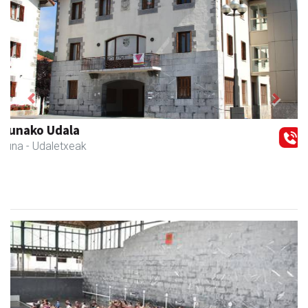
Previous
Next
Asun denda
Andoain
- Arropa-dendak