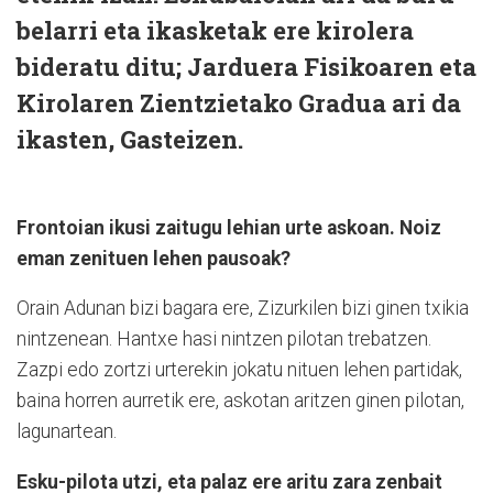
belarri eta ikasketak ere kirolera
bideratu ditu; Jarduera Fisikoaren eta
Kirolaren Zientzietako Gradua ari da
ikasten, Gasteizen.
Frontoian ikusi zaitugu lehian urte askoan. Noiz
eman zenituen lehen pausoak?
Orain Adunan bizi bagara ere, Zizurkilen bizi ginen txikia
nintzenean. Hantxe hasi nintzen pilotan trebatzen.
Zazpi edo zortzi urterekin jokatu nituen lehen partidak,
baina horren aurretik ere, askotan aritzen ginen pilotan,
lagunartean.
Esku-pilota utzi, eta palaz ere aritu zara zenbait