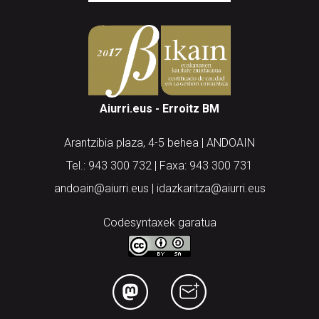
Aiurri.eus - Erroitz BM
Arantzibia plaza, 4-5 behea | ANDOAIN
Tel.: 943 300 732 | Faxa: 943 300 731
andoain@aiurri.eus | idazkaritza@aiurri.eus
Codesyntaxek garatua