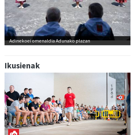
Adinekoei omenaldia Adunako plazan
Ikusienak