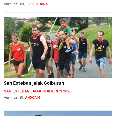
Aiurri
abu 09, 16:33
ADUNA
San Esteban jaiak Goiburun
SAN ESTEBAN JAIAK GOIBURUN 2026
Aiurri
uzt 18
ANDOAIN