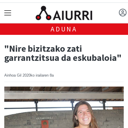
ADUNA
"Nire bizitzako zati
garrantzitsua da eskubaloia"
Ainhoa Gil
2020ko irailaren 8a