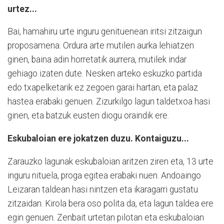
urtez...
Bai, hamahiru urte inguru genituenean iritsi zitzaigun
proposamena. Ordura arte mutilen aurka lehiatzen
ginen, baina adin horretatik aurrera, mutilek indar
gehiago izaten dute. Nesken arteko eskuzko partida
edo txapelketarik ez zegoen garai hartan, eta palaz
hastea erabaki genuen. Zizurkilgo lagun taldetxoa hasi
ginen, eta batzuk eusten diogu oraindik ere.
Eskubaloian ere jokatzen duzu. Kontaiguzu...
Zarauzko lagunak eskubaloian aritzen ziren eta, 13 urte
inguru nituela, proga egitea erabaki nuen. Andoaingo
Leizaran taldean hasi nintzen eta ikaragarri gustatu
zitzaidan. Kirola bera oso polita da, eta lagun taldea ere
egin genuen. Zenbait urtetan pilotan eta eskubaloian