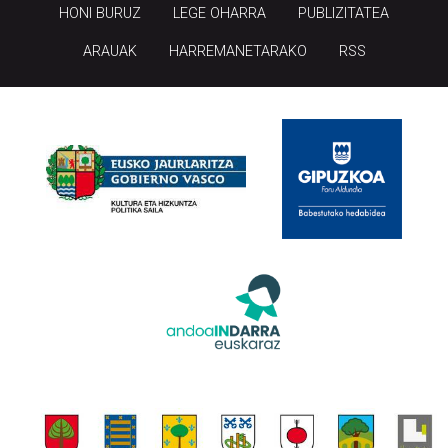
HONI BURUZ
LEGE OHARRA
PUBLIZITATEA
ARAUAK
HARREMANETARAKO
RSS