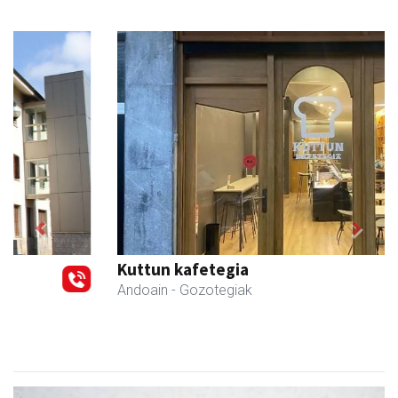
Previous
Next
Kuttun kafetegia
Andoain
- Gozotegiak