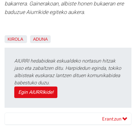
bakarrera. Gainerakoan, albiste honen bukaeran ere
baduzue Aiurrikide egiteko aukera.
KIROLA
ADUNA
AIURRI hedabideak eskualdeko nortasun hitzak
jaso eta zabaltzen ditu. Harpidedun eginda, tokiko
albisteak euskaraz lantzen dituen komunikabidea
babestuko duzu.
Egin AIURRIkide!
Erantzun