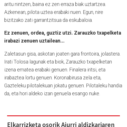
aritu nintzen, baina ez zen erraza biak uztartzea.
Azkenean, pilota uztea erabaki nuen. Egun, nire
bizitzako zati garrantzitsua da eskubaloia.
Ez zenuen, ordea, guztiz utzi. Zarauzko txapelketa
irabazi zenuen uztailean...
Zaletasun gisa, askotan joaten gara frontoira, jolastera.
Irati Tolosa lagunak eta biok, Zarauzko txapelketan
izena ematea erabaki genuen. Finalera iritsi, eta
irabaztea lortu genuen. Koronabirusa zela eta,
Gazteleku pilotalekuan jokatu genuen. Pilotaleku handia
da, eta hori aldeko izan genuela esango nuke.
Elkarrizketa osorik Aiurri aldizkariaren