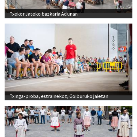
Txekor Jateko bazkaria Adunan
Txinga-proba, estrainekoz, Goiburuko jaietan