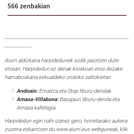
566 zenbakian
-----------------------------------------------------------------------------------
------------------
Aiurri aldizkaria harpidedunek soilik jasotzen dute
etxean. Harpidedun ez denak kioskoan eros dezake
hamaboskaria eskualdeko ondoko saltokietan:
Andoain:
Ernaitza eta Stop liburu-dendak.
Amasa-Villabona:
Basajaun liburu-denda eta
Amasa kafetegia.
Harpidedun egin nahi izanez gero, horretarako aukera
zuzena eskaintzen du www.aiurri.eus webguneak, klik