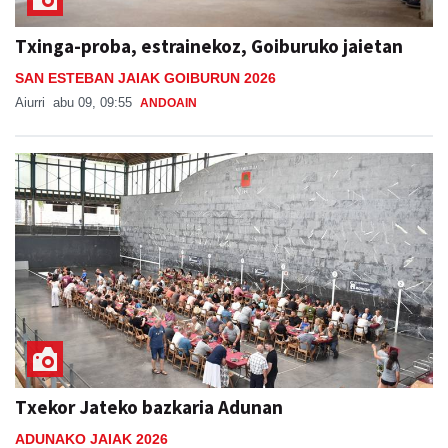
Txinga-proba, estrainekoz, Goiburuko jaietan
SAN ESTEBAN JAIAK GOIBURUN 2026
Aiurri
abu 09, 09:55
ANDOAIN
Txekor Jateko bazkaria Adunan
ADUNAKO JAIAK 2026