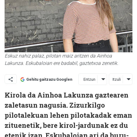
Eskuz nahiz palaz, pilotan maiz aritzen da Ainhoa
Lakunza. Eskubaloian ere badabil, gaztetxoa zenetik.
Entzun
Itzuli
Gehitu gaitzazu Googlen
Kirola da Ainhoa Lakunza gaztearen
zaletasun nagusia. Zizurkilgo
pilotalekuan lehen pilotakadak eman
zituenetik, bere kirol-jardunak ez du
etenik izan. Eskubaloian ari da buru-