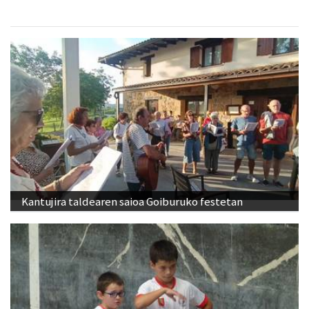
Kantujira taldearen saioa Goiburuko festetan