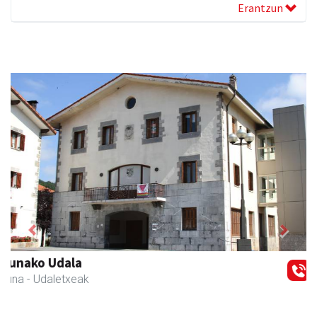
Erantzun
Previous
Next
Eizmendi ile-apaindegia
Amasa-Villabona
- Ile-apaindegiak