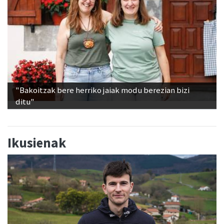
"Bakoitzak bere herriko jaiak modu berezian bizi
ditu"
Ikusienak