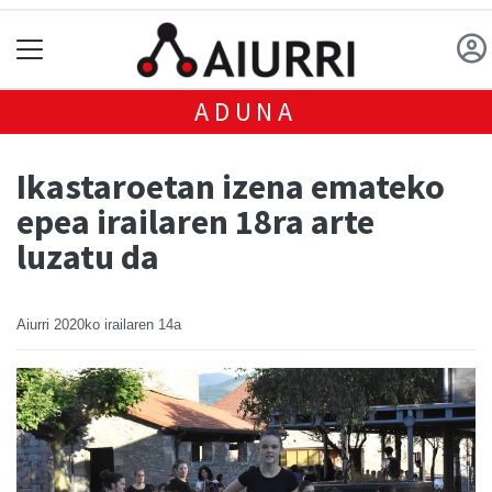
ADUNA
Ikastaroetan izena emateko
epea irailaren 18ra arte
luzatu da
Aiurri
2020ko irailaren 14a