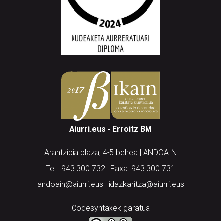
Aiurri.eus - Erroitz BM
Arantzibia plaza, 4-5 behea | ANDOAIN
Tel.: 943 300 732 | Faxa: 943 300 731
andoain@aiurri.eus | idazkaritza@aiurri.eus
Codesyntaxek garatua