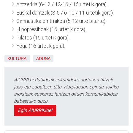
Antzerkia (6-12 / 13-16 / 16 urtetik gora).
Euskal dantzak (3-5 / 6-10 / 11 urtetik gora).
Gimnastika erritmikoa (5-12 urte bitarte).
Hipopresiboak (16 urtetik gora).
Pilates (16 urtetik gora).
Yoga (16 urtetik gora).
KULTURA
ADUNA
AIURRI hedabideak eskualdeko nortasun hitzak
jaso eta zabaltzen ditu. Harpidedun eginda, tokiko
albisteak euskaraz lantzen dituen komunikabidea
babestuko duzu.
Egin AIURRIkide!