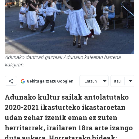
Adunako dantzari gazteak Adunako kaleetan barrena
kalejiran.
Entzun
Itzuli
Gehitu gaitzazu Googlen
Adunako kultur sailak antolatutako
2020-2021 ikasturteko ikastaroetan
udan zehar izenik eman ez zuten
herritarrek, irailaren 18ra arte izango
dute aukera. Horretarako bideak: