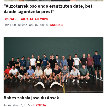
"Auzotarrek oso ondo erantzuten dute, beti
daude laguntzeko prest"
SORABILLAKO JAIAK 2026
Lide Ruiz Telleria
abu 07, 08:00
ANDOAIN
Babes zabala jaso du Ansak
Aiurri
abu 07, 13:55
URNIETA