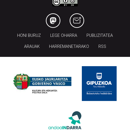
HONI BURUZ
LEGE OHARRA
PUBLIZITATEA
ARAUAK
HARREMANETARAKO
RSS