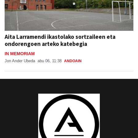
Aita Larramendi ikastolako sortzaileen eta
ondorengoen arteko katebegia
IN MEMORIAM
Jon Ander Ubeda
abu 06, 11:38
ANDOAIN