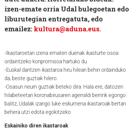
izen-emate orria Udal bulegoetan edo
liburutegian entregatuta, edo
emailez:
kultura@aduna.eus.
-Ikastaroetan izena ematen duenak ikasturte osoa
ordaintzeko konpromisoa hartuko du.
-Euskal dantzen ikastaroa hiru hilean behin ordainduko
da; beste guztiak hilero.
-Osasun neurri guztiak beteko dira. Hala ere, datozen
hilabeteetan koronabirusaren agerraldi berririk egongo
balitz, Udalak izango luke eskumena ikastaroak bertan
behera utzi edota egokitzeko.
Eskainiko diren ikastaroak