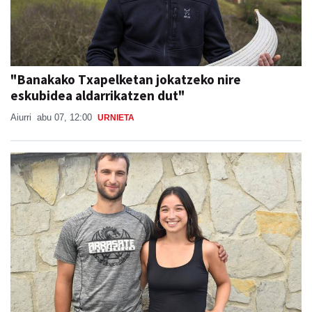
"Banakako Txapelketan jokatzeko nire
eskubidea aldarrikatzen dut"
Aiurri
abu 07, 12:00
URNIETA