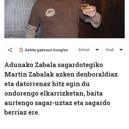
Entzun
Itzuli
Gehitu gaitzazu Googlen
Adunako Zabala sagardotegiko
Martin Zabalak azken denboraldiaz
eta datorrenaz hitz egin du
ondorengo elkarrizketan, baita
aurtengo sagar-uztaz eta sagardo
berriaz ere.