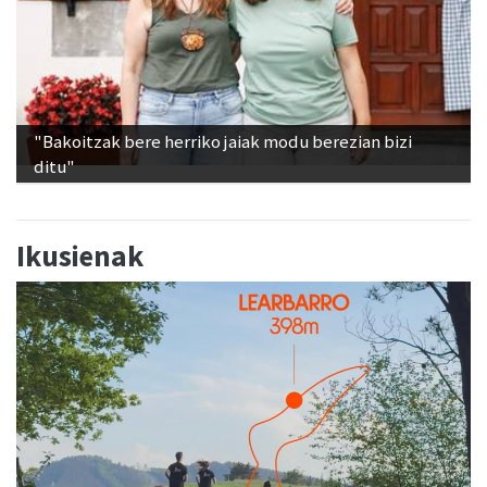
"Bakoitzak bere herriko jaiak modu berezian bizi
ditu"
Ikusienak