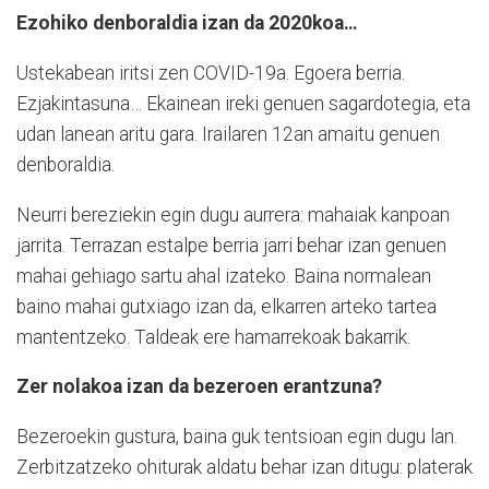
Ezohiko denboraldia izan da 2020koa…
Ustekabean iritsi zen COVID-19a. Egoera berria.
Ezjakintasuna… Ekainean ireki genuen sagardotegia, eta
udan lanean aritu gara. Irailaren 12an amaitu genuen
denboraldia.
Neurri bereziekin egin dugu aurrera: mahaiak kanpoan
jarrita. Terrazan estalpe berria jarri behar izan genuen
mahai gehiago sartu ahal izateko. Baina normalean
baino mahai gutxiago izan da, elkarren arteko tartea
mantentzeko. Taldeak ere hamarrekoak bakarrik.
Zer nolakoa izan da bezeroen erantzuna?
Bezeroekin gustura, baina guk tentsioan egin dugu lan.
Zerbitzatzeko ohiturak aldatu behar izan ditugu: platerak