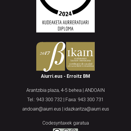
Aiurri.eus - Erroitz BM
Arantzibia plaza, 4-5 behea | ANDOAIN
Tel.: 943 300 732 | Faxa: 943 300 731
andoain@aiurri.eus | idazkaritza@aiurri.eus
Codesyntaxek garatua