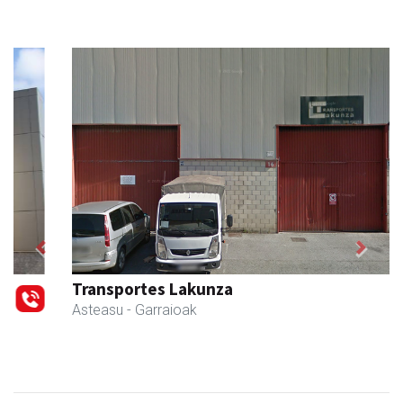
Previous
Next
Transportes Lakunza
Asteasu
- Garraioak