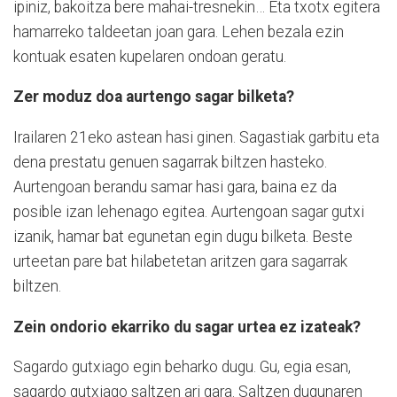
ipiniz, bakoitza bere mahai-tresnekin… Eta txotx egitera
hamarreko taldeetan joan gara. Lehen bezala ezin
kontuak esaten kupelaren ondoan geratu.
Zer moduz doa aurtengo sagar bilketa?
Irailaren 21eko astean hasi ginen. Sagastiak garbitu eta
dena prestatu genuen sagarrak biltzen hasteko.
Aurtengoan berandu samar hasi gara, baina ez da
posible izan lehenago egitea. Aurtengoan sagar gutxi
izanik, hamar bat egunetan egin dugu bilketa. Beste
urteetan pare bat hilabetetan aritzen gara sagarrak
biltzen.
Zein ondorio ekarriko du sagar urtea ez izateak?
Sagardo gutxiago egin beharko dugu. Gu, egia esan,
sagardo gutxiago saltzen ari gara. Saltzen dugunaren