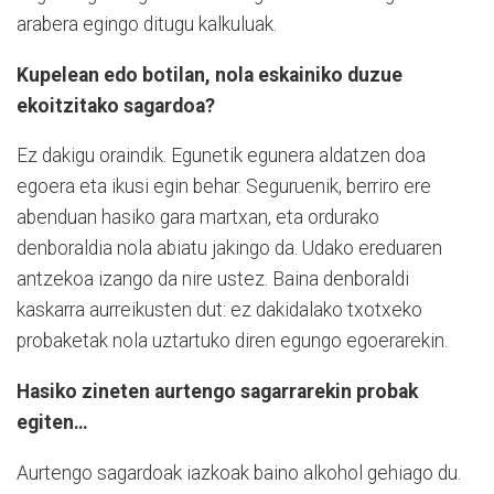
arabera egingo ditugu kalkuluak.
Kupelean edo botilan, nola eskainiko duzue
ekoitzitako sagardoa?
Ez dakigu oraindik. Egunetik egunera aldatzen doa
egoera eta ikusi egin behar. Seguruenik, berriro ere
abenduan hasiko gara martxan, eta ordurako
denboraldia nola abiatu jakingo da. Udako ereduaren
antzekoa izango da nire ustez. Baina denboraldi
kaskarra aurreikusten dut: ez dakidalako txotxeko
probaketak nola uztartuko diren egungo egoerarekin.
Hasiko zineten aurtengo sagarrarekin probak
egiten…
Aurtengo sagardoak iazkoak baino alkohol gehiago du.