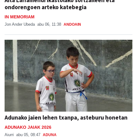
Aita Larramendi ikastolako sortzaileen eta
ondorengoen arteko katebegia
IN MEMORIAM
Jon Ander Ubeda
abu 06, 11:38
ANDOAIN
Adunako jaien lehen txanpa, asteburu honetan
ADUNAKO JAIAK 2026
Aiurri
abu 05, 08:47
ADUNA