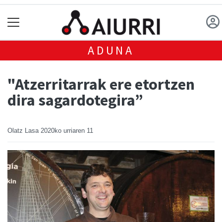
ADUNA
"Atzerritarrak ere etortzen
dira sagardotegira”
Olatz Lasa
2020ko urriaren 11