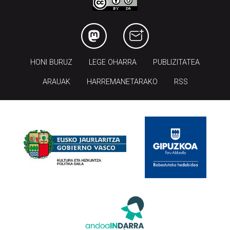
HONI BURUZ
LEGE OHARRA
PUBLIZITATEA
ARAUAK
HARREMANETARAKO
RSS