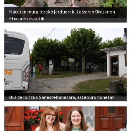
Naturan murgiltzeko jarduerak, Leizaran Bisitarien
Etxearen eskutik
Bus zerbitzua Sanestebanetara, asteburu honetan