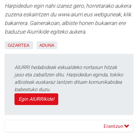
Harpidedun egin nahi izanez gero, horretarako aukera
zuzena eskaintzen du www.aiurri.eus webguneak, klik
bakarrera. Gainerakoan, albiste honen bukaeran ere
baduzue Aiurrikide egiteko aukera.
GIZARTEA
ADUNA
AIURRI hedabideak eskualdeko nortasun hitzak
jaso eta zabaltzen ditu. Harpidedun eginda, tokiko
albisteak euskaraz lantzen dituen komunikabidea
babestuko duzu.
Egin AIURRIkide!
Erantzun