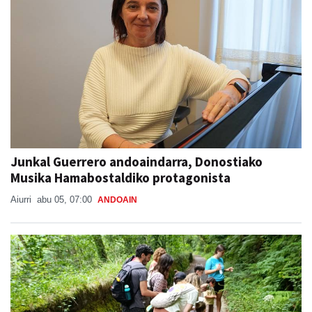
Junkal Guerrero andoaindarra, Donostiako
Musika Hamabostaldiko protagonista
Aiurri
abu 05, 07:00
ANDOAIN