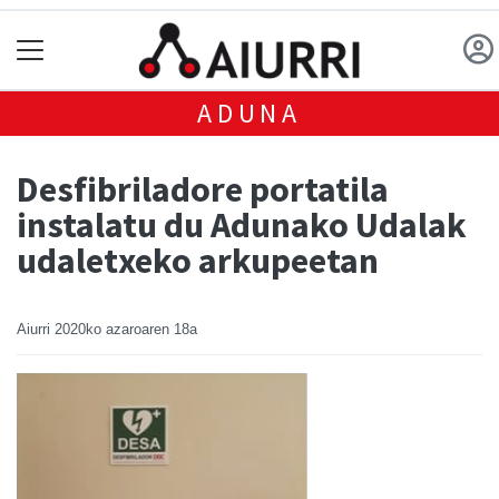
ADUNA
Desfibriladore portatila
instalatu du Adunako Udalak
udaletxeko arkupeetan
Aiurri
2020ko azaroaren 18a