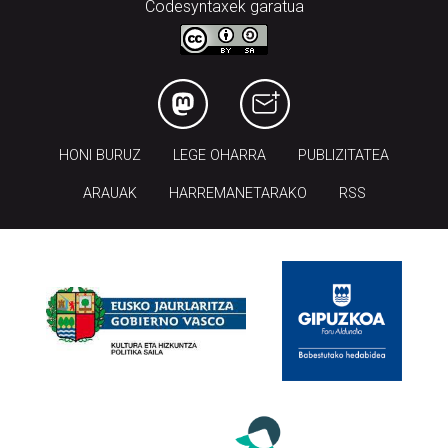
Codesyntaxek garatua
HONI BURUZ
LEGE OHARRA
PUBLIZITATEA
ARAUAK
HARREMANETARAKO
RSS