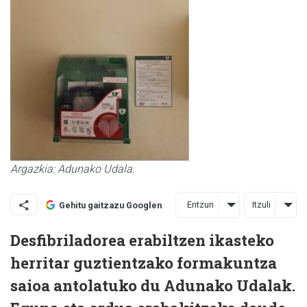
Argazkia: Adunako Udala.
Entzun
Itzuli
Gehitu gaitzazu Googlen
Desfibriladorea erabiltzen ikasteko
herritar guztientzako formakuntza
saioa antolatuko du Adunako Udalak.