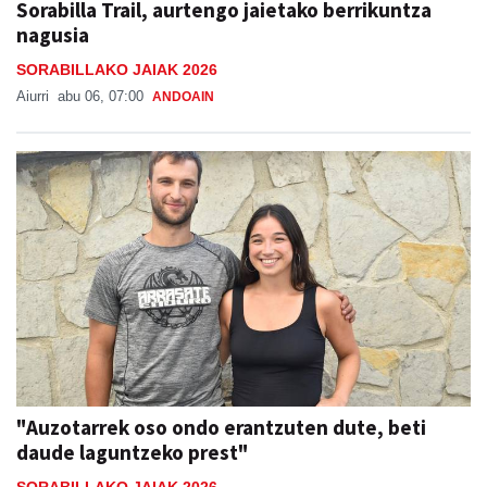
Sorabilla Trail, aurtengo jaietako berrikuntza
nagusia
SORABILLAKO JAIAK 2026
Aiurri
abu 06, 07:00
ANDOAIN
"Auzotarrek oso ondo erantzuten dute, beti
daude laguntzeko prest"
SORABILLAKO JAIAK 2026