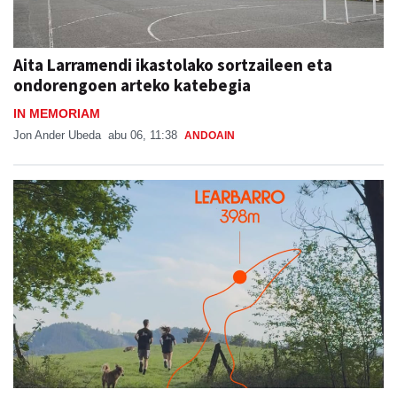
Aita Larramendi ikastolako sortzaileen eta
ondorengoen arteko katebegia
IN MEMORIAM
Jon Ander Ubeda
abu 06, 11:38
ANDOAIN