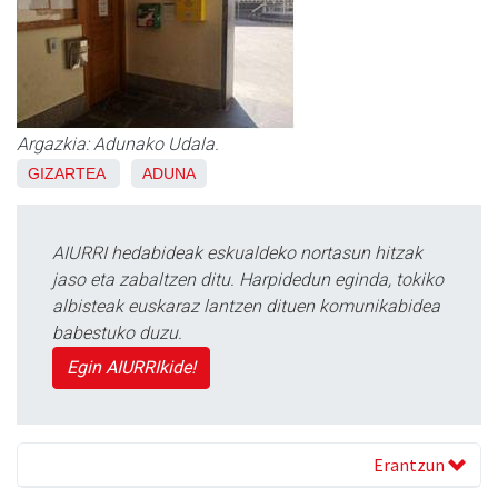
Argazkia: Adunako Udala.
GIZARTEA
ADUNA
AIURRI hedabideak eskualdeko nortasun hitzak
jaso eta zabaltzen ditu. Harpidedun eginda, tokiko
albisteak euskaraz lantzen dituen komunikabidea
babestuko duzu.
Egin AIURRIkide!
Erantzun