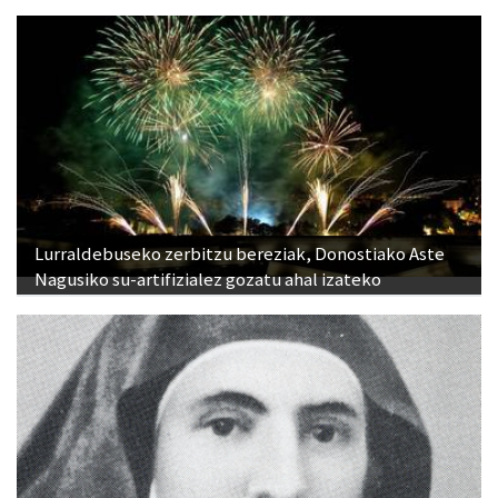
Lurraldebuseko zerbitzu bereziak, Donostiako Aste
Nagusiko su-artifizialez gozatu ahal izateko