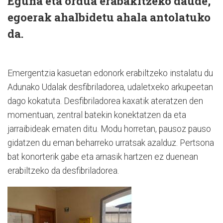
Eguna eta ordua erabakitzeko daude,
egoerak ahalbidetu ahala antolatuko
da.
Emergentzia kasuetan edonork erabiltzeko instalatu du
Adunako Udalak desfibriladorea, udaletxeko arkupeetan
dago kokatuta. Desfibriladorea kaxatik ateratzen den
momentuan, zentral batekin konektatzen da eta
jarraibideak ematen ditu. Modu horretan, pausoz pauso
gidatzen du eman beharreko urratsak azalduz. Pertsona
bat konorterik gabe eta arnasik hartzen ez duenean
erabiltzeko da desfibriladorea.