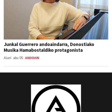
Junkal Guerrero andoaindarra, Donostiako
Musika Hamabostaldiko protagonista
Aiurri
abu 05
ANDOAIN