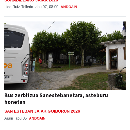
Lide Ruiz Telleria
abu 07, 08:00
ANDOAIN
Bus zerbitzua Sanestebanetara, asteburu
honetan
SAN ESTEBAN JAIAK GOIBURUN 2026
Aiurri
abu 05
ANDOAIN