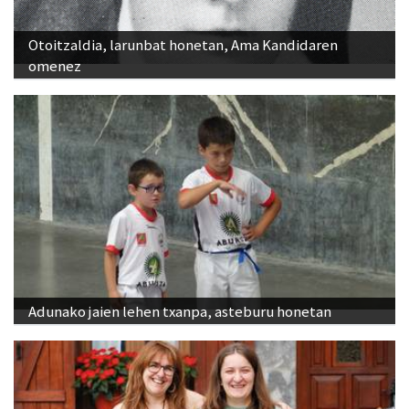
Otoitzaldia, larunbat honetan, Ama Kandidaren
omenez
Adunako jaien lehen txanpa, asteburu honetan