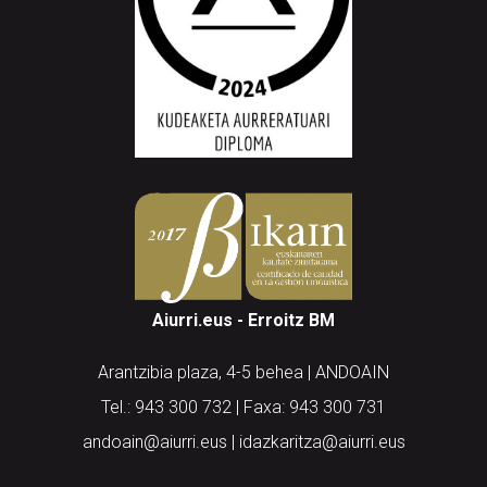
Aiurri.eus - Erroitz BM
Arantzibia plaza, 4-5 behea | ANDOAIN
Tel.: 943 300 732 | Faxa: 943 300 731
andoain@aiurri.eus | idazkaritza@aiurri.eus