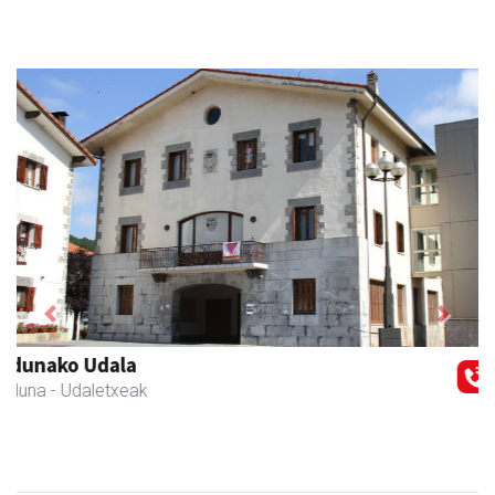
Previous
Next
Ormaki urdaitegia
Andoain
- Urdaitegiak