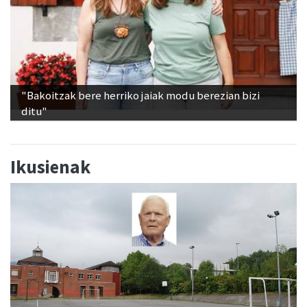
"Bakoitzak bere herriko jaiak modu berezian bizi
ditu"
Ikusienak