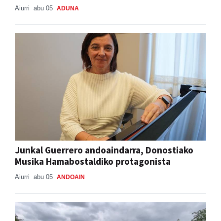
Aiurri
abu 05
ADUNA
Junkal Guerrero andoaindarra, Donostiako
Musika Hamabostaldiko protagonista
Aiurri
abu 05
ANDOAIN