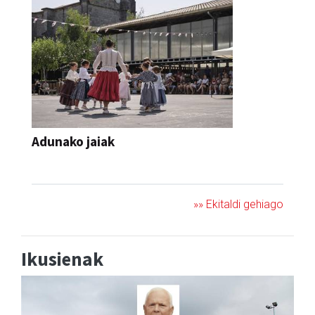
Adunako jaiak
JAIA
»» Ekitaldi gehiago
Ikusienak