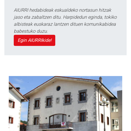
AIURRI hedabideak eskualdeko nortasun hitzak
jaso eta zabaltzen ditu. Harpidedun eginda, tokiko
albisteak euskaraz lantzen dituen komunikabidea
babestuko duzu.
Egin AIURRIkide!