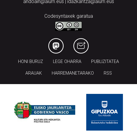
andoain@aiurri.eus | idazkaritza@aiurri.eus
Codesyntaxek garatua
HONI BURUZ
LEGE OHARRA
PUBLIZITATEA
ARAUAK
HARREMANETARAKO
RSS