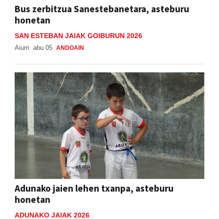
Bus zerbitzua Sanestebanetara, asteburu
honetan
SAN ESTEBAN JAIAK GOIBURUN 2026
Aiurri
abu 05
ANDOAIN
Adunako jaien lehen txanpa, asteburu
honetan
ADUNAKO JAIAK 2026