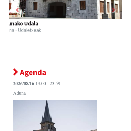
Previous
Next
AMC Mecanocaucho
Asteasu
- Industria hornidurak
Agenda
2026/08/16
13:00 - 23:59
Aduna