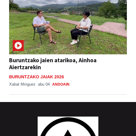
Buruntzako jaien atarikoa, Ainhoa
Aiertzarekin
BURUNTZAKO JAIAK 2026
Xabat Minguez
abu 04
ANDOAIN