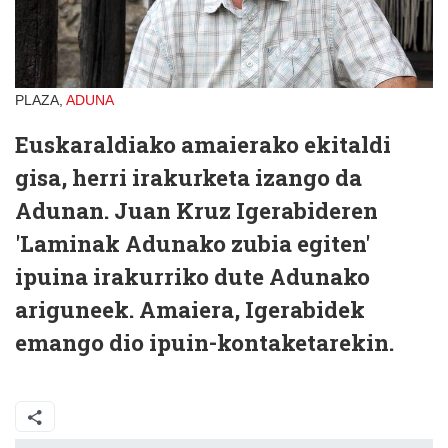
PLAZA,
ADUNA
Euskaraldiako amaierako ekitaldi
gisa, herri irakurketa izango da
Adunan. Juan Kruz Igerabideren
'Laminak Adunako zubia egiten'
ipuina irakurriko dute Adunako
ariguneek. Amaiera, Igerabidek
emango dio ipuin-kontaketarekin.