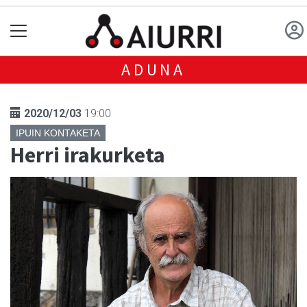
ADUNA
2020/12/03
19:00
IPUIN KONTAKETA
Herri irakurketa