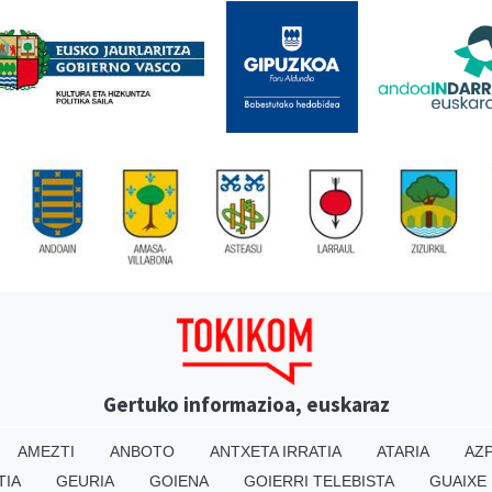
Gertuko informazioa, euskaraz
AMEZTI
ANBOTO
ANTXETA IRRATIA
ATARIA
AZP
TIA
GEURIA
GOIENA
GOIERRI TELEBISTA
GUAIXE