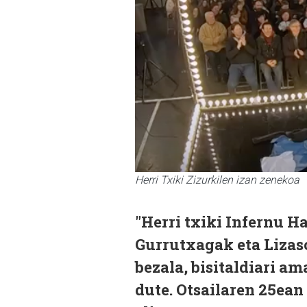
Herri Txiki Zizurkilen izan zenekoa
"Herri txiki Infernu H
Gurrutxagak eta Lizas
bezala, bisitaldiari a
dute. Otsailaren 25ean