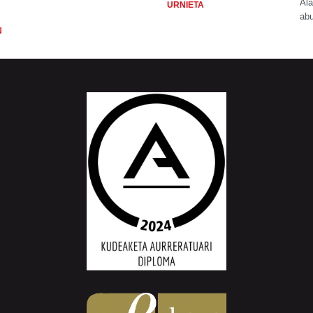
Ala
URNIETA
abu
N