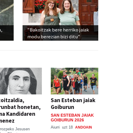
a,
"Bakoitzak bere herriko jaiak
modu berezian bizi ditu"
oitzaldia,
San Esteban jaiak
runbat honetan,
Goiburun
ma Kandidaren
SAN ESTEBAN JAIAK
menez
GOIBURUN 2026
Aiurri
uzt 18
ANDOAIN
rrozpeko Jesusen