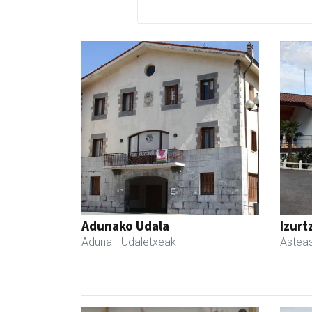
Adunako Udala
Izurt
Aduna
- Udaletxeak
Astea