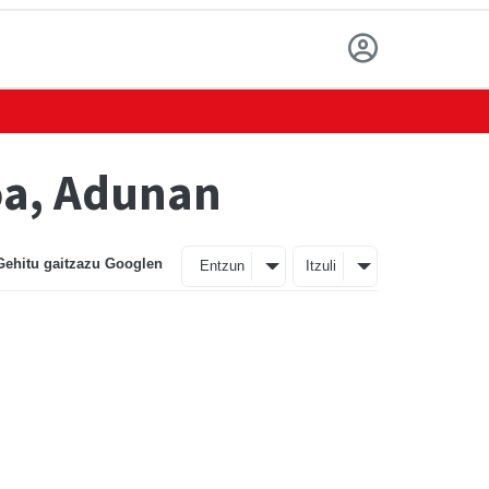
ioa, Adunan
Gehitu gaitzazu Googlen
Entzun
Itzuli