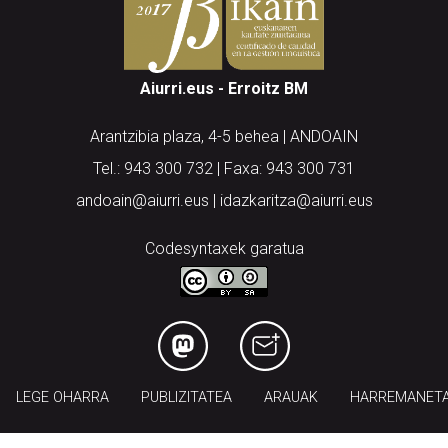
Aiurri.eus - Erroitz BM
Arantzibia plaza, 4-5 behea | ANDOAIN
Tel.: 943 300 732 | Faxa: 943 300 731
andoain@aiurri.eus | idazkaritza@aiurri.eus
Codesyntaxek garatua
LEGE OHARRA
PUBLIZITATEA
ARAUAK
HARREMANET