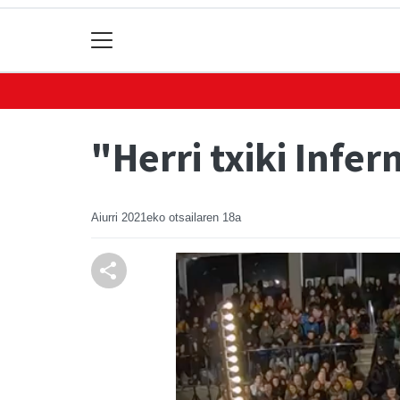
"Herri txiki Infe
Aiurri
2021eko otsailaren 18a