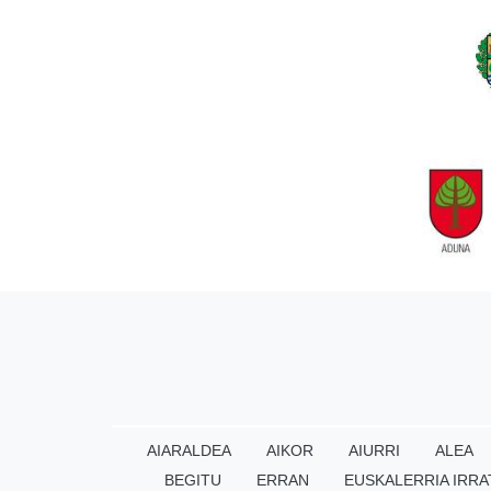
AIARALDEA
AIKOR
AIURRI
ALEA
BEGITU
ERRAN
EUSKALERRIA IRRA