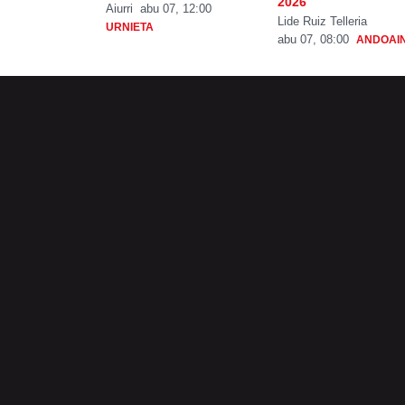
2026
Aiurri
abu 07, 12:00
Lide Ruiz Telleria
URNIETA
abu 07, 08:00
ANDOAI