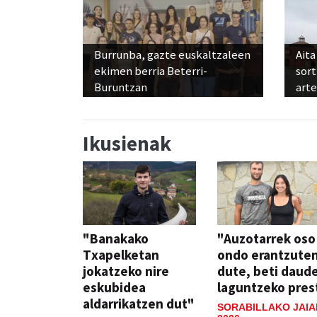
Burrunba, gazte euskaltzaleen
Aita
ekimen berria Beterri-
sor
Buruntzan
art
Ikusienak
"Banakako
"Auzotarrek oso
Txapelketan
ondo erantzute
jokatzeko nire
dute, beti daud
eskubidea
laguntzeko pres
aldarrikatzen dut"
SORABILLAKO JAIA