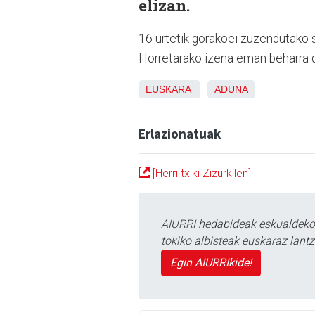
elizan.
16 urtetik gorakoei zuzendutako s
Horretarako izena eman beharra d
EUSKARA
ADUNA
Erlazionatuak
[Herri txiki Zizurkilen]
AIURRI hedabideak eskualdeko n
tokiko albisteak euskaraz lan
Egin AIURRIkide!