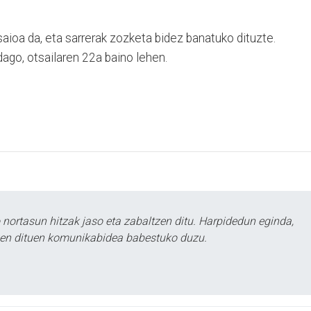
aioa da, eta sarrerak zozketa bidez banatuko dituzte.
ago, otsailaren 22a baino lehen.
ortasun hitzak jaso eta zabaltzen ditu. Harpidedun eginda,
tzen dituen komunikabidea babestuko duzu.