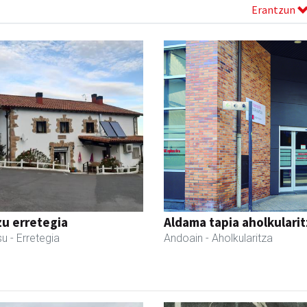
Erantzun
zu erretegia
Aldama tapia aholkularit
su
- Erretegia
Andoain
- Aholkularitza