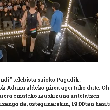
andi" telebista saioko Pagadik,
ok Aduna aldeko giroa agertuko dute. Oh
maiera emateko ikuskizuna antolatzen
 izango da, ostegunarekin, 19:00tan hasit