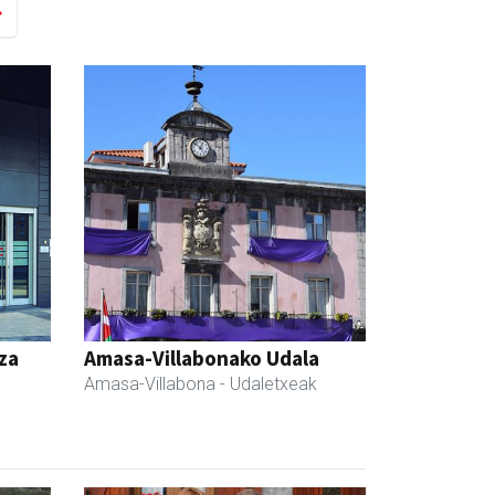
za
Amasa-Villabonako Udala
Amasa-Villabona
- Udaletxeak