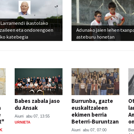
 Larramendi ikastolako
tzaileen eta ondorengoen
Adunako jaien lehen txanp
eko katebegia
asteburu honetan
Babes zabala jaso
Burrunba, gazte
Ot
n
du Ansak
euskaltzaleen
la
e
ekimen berria
A
Aiurri
abu 07, 13:55
t"
Beterri-Buruntzan
o
URNIETA
K
Aiurri
abu 07, 07:00
Be