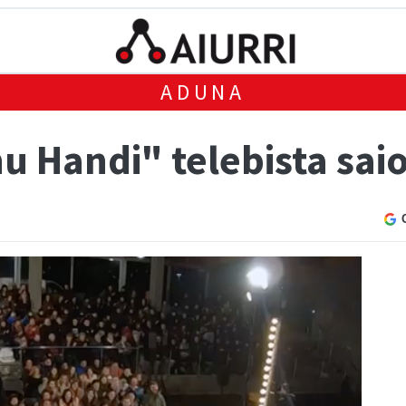
ADUNA
rnu Handi" telebista sa