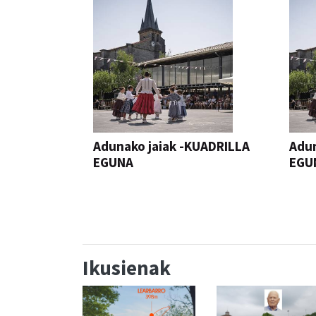
Adunako jaiak -KUADRILLA
Adun
EGUNA
EGU
JAIA
JAIA
Ikusienak