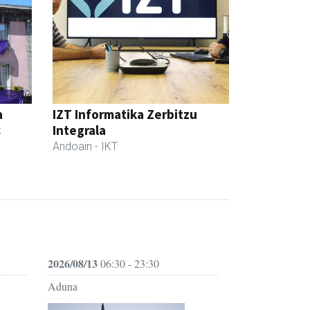
a
IZT Informatika Zerbitzu
Integrala
k
Andoain
- IKT
2026/08/13
06:30 - 23:30
Aduna