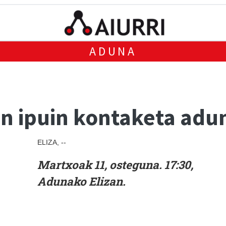
ADUNA
n ipuin kontaketa adun
ELIZA, --
Martxoak 11, osteguna. 17:30,
Adunako Elizan.