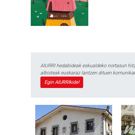
AIURRI hedabideak eskualdeko nortasun hitza
albisteak euskaraz lantzen dituen komunika
Egin AIURRIkide!