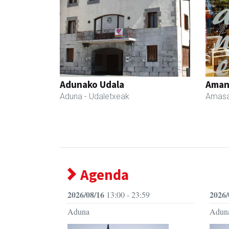
Adunako Udala
Ama
Aduna
- Udaletxeak
Amasa
Agenda
2026/08/16
2026/
13:00 - 23:59
Aduna
Adun