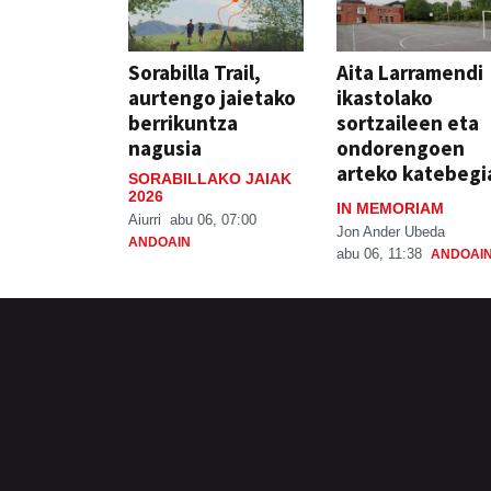
Sorabilla Trail,
Aita Larramendi
aurtengo jaietako
ikastolako
berrikuntza
sortzaileen eta
nagusia
ondorengoen
arteko katebegi
SORABILLAKO JAIAK
2026
IN MEMORIAM
Aiurri
abu 06, 07:00
Jon Ander Ubeda
ANDOAIN
abu 06, 11:38
ANDOAI