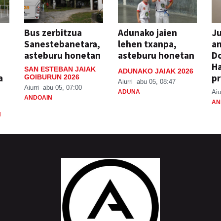
Bus zerbitzua
Adunako jaien
Ju
Sanestebanetara,
lehen txanpa,
an
asteburu honetan
asteburu honetan
Do
H
SAN ESTEBAN JAIAK
ADUNAKO JAIAK 2026
a
pr
GOIBURUN 2026
Aiurri
abu 05, 08:47
Aiurri
abu 05, 07:00
ADUNA
Aiu
ANDOAIN
AN
N