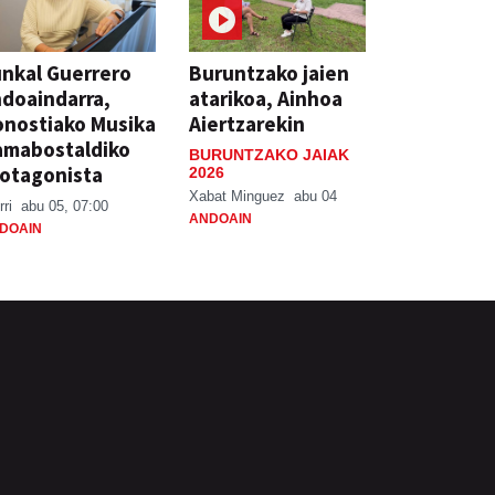
nkal Guerrero
Buruntzako jaien
doaindarra,
atarikoa, Ainhoa
nostiako Musika
Aiertzarekin
amabostaldiko
BURUNTZAKO JAIAK
otagonista
2026
Xabat Minguez
abu 04
rri
abu 05, 07:00
ANDOAIN
DOAIN