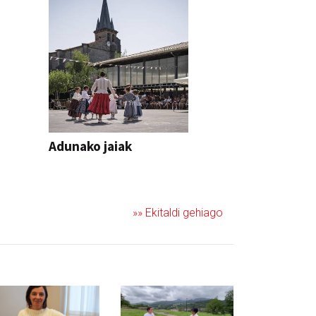
Adunako jaiak
JAIA
»» Ekitaldi gehiago