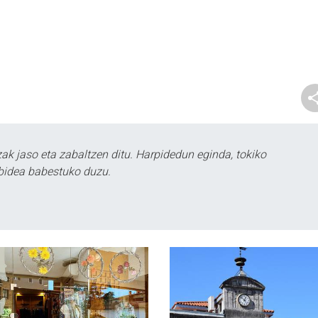
k jaso eta zabaltzen ditu. Harpidedun eginda, tokiko
bidea babestuko duzu.