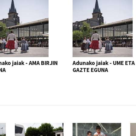
ako jaiak - AMA BIRJIN
Adunako jaiak - UME ETA
NA
GAZTE EGUNA
JAIA