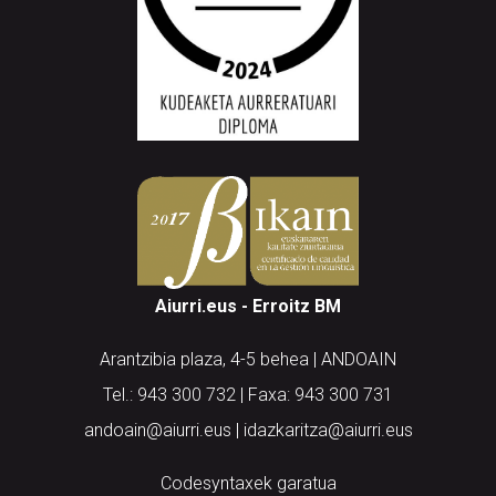
Aiurri.eus - Erroitz BM
Arantzibia plaza, 4-5 behea | ANDOAIN
Tel.: 943 300 732 | Faxa: 943 300 731
andoain@aiurri.eus | idazkaritza@aiurri.eus
Codesyntaxek garatua