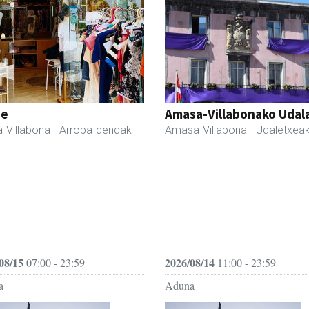
ne
Amasa-Villabonako Udal
-Villabona
- Arropa-dendak
Amasa-Villabona
- Udaletxea
08/15
2026/08/14
07:00 - 23:59
11:00 - 23:59
a
Aduna