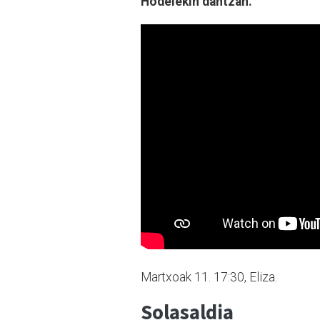
Hodeiekin dantzan.
Martxoak 11. 17:30, Eliza.
Solasaldia