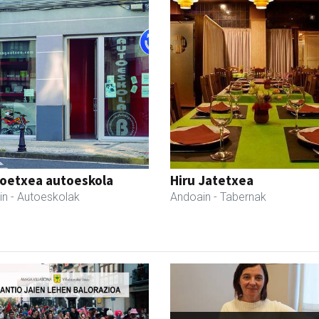
oetxea autoeskola
Hiru Jatetxea
in
- Autoeskolak
Andoain
- Tabernak