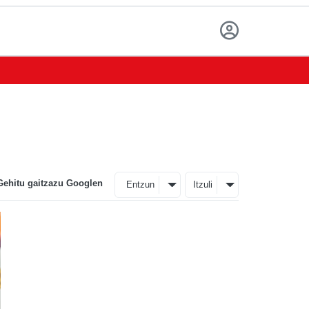
Gehitu gaitzazu Googlen
Entzun
Itzuli