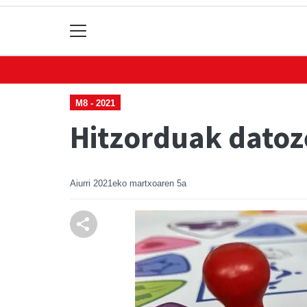
M8 - 2021
Hitzorduak dato
Aiurri
2021eko martxoaren 5a