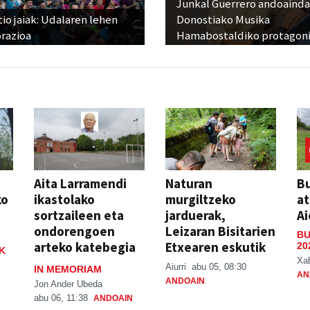
Junkal Guerrero andoainda
io jaiak: Udalaren lehen
Donostiako Musika
razioa
Hamabostaldiko protagoni
Aita Larramendi
Naturan
Bu
ko
ikastolako
murgiltzeko
at
sortzaileen eta
jarduerak,
Ai
ondorengoen
Leizaran Bisitarien
BU
arteko katebegia
Etxearen eskutik
20
K
Xa
Aiurri
abu 05, 08:30
IN MEMORIAM
AN
ANDOAIN
Jon Ander Ubeda
abu 06, 11:38
ANDOAIN