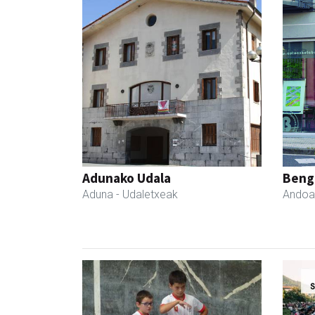
Adunako Udala
Beng
Aduna
- Udaletxeak
Andoa