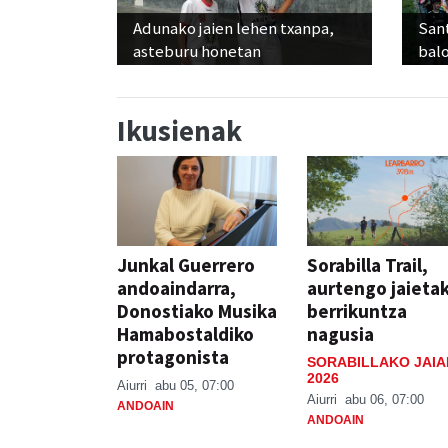
Adunako jaien lehen txanpa,
Sant
asteburu honetan
balo
Ikusienak
Junkal Guerrero
Sorabilla Trail,
andoaindarra,
aurtengo jaieta
Donostiako Musika
berrikuntza
Hamabostaldiko
nagusia
protagonista
SORABILLAKO JAIA
2026
Aiurri
abu 05, 07:00
Aiurri
abu 06, 07:00
ANDOAIN
ANDOAIN