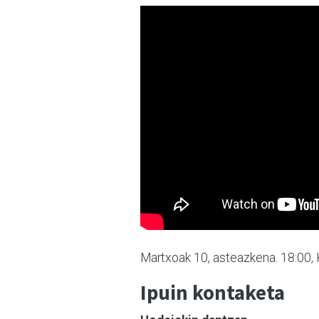
Martxoak 10, asteazkena. 18:00, K
Ipuin kontaketa