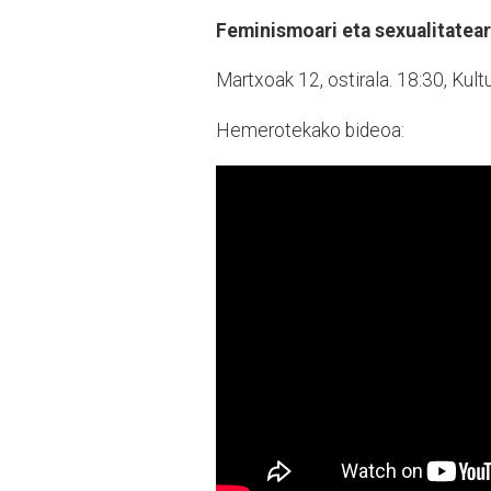
Feminismoari eta sexualitatear
Martxoak 12, ostirala. 18:30, Kultu
Hemerotekako bideoa: