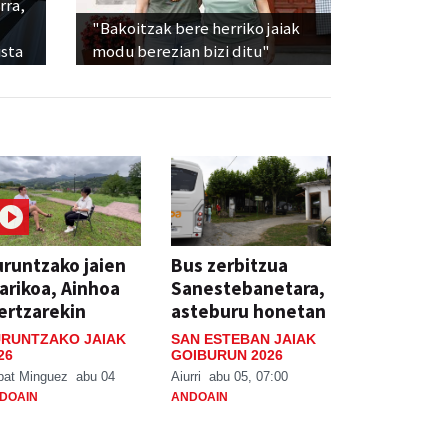
rra,
"Bakoitzak bere herriko jaiak
sta
modu berezian bizi ditu"
runtzako jaien
Bus zerbitzua
arikoa, Ainhoa
Sanestebanetara,
ertzarekin
asteburu honetan
RUNTZAKO JAIAK
SAN ESTEBAN JAIAK
26
GOIBURUN 2026
bat Minguez
abu 04
Aiurri
abu 05, 07:00
DOAIN
ANDOAIN