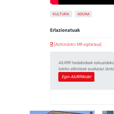
KULTURA
ADUNA
Erlazionatuak
[Aiztondoko M8 egitaraua]
AIURRI hedabideak eskualdeko n
tokiko albisteak euskaraz lan
Egin AIURRIkide!