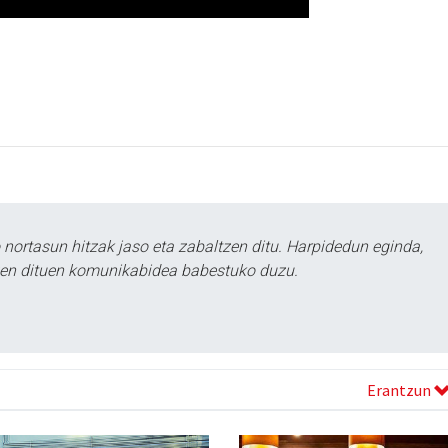
ortasun hitzak jaso eta zabaltzen ditu. Harpidedun eginda,
tzen dituen komunikabidea babestuko duzu.
Erantzun