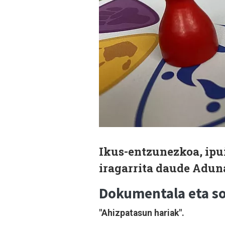
Ikus-entzunezkoa, ipui
iragarrita daude Adun
Dokumentala eta so
"Ahizpatasun hariak".