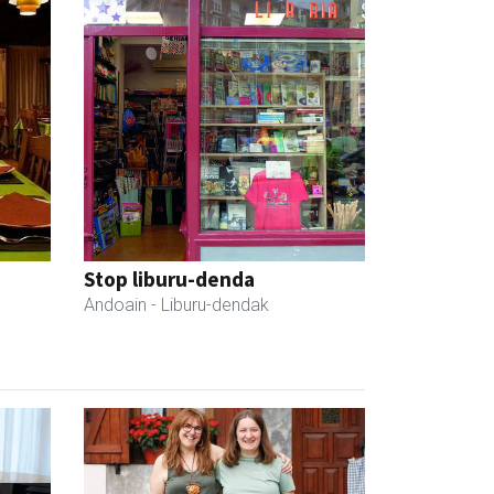
Stop liburu-denda
Andoain
- Liburu-dendak