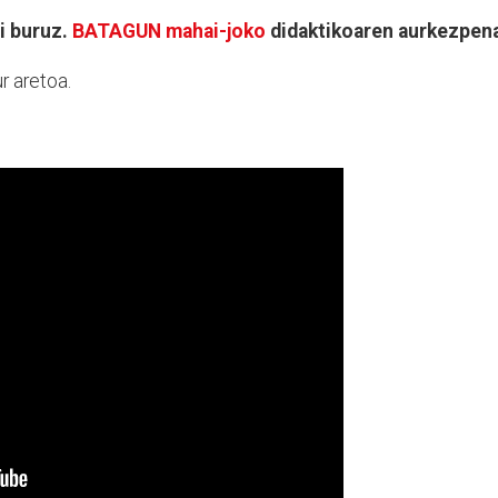
i buruz.
BATAGUN mahai-joko
didaktikoaren aurkezpen
r aretoa.