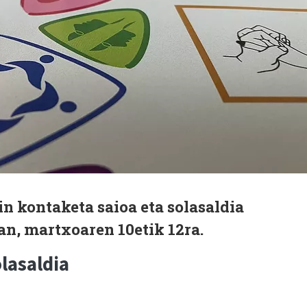
n kontaketa saioa eta solasaldia
an, martxoaren 10etik 12ra.
lasaldia