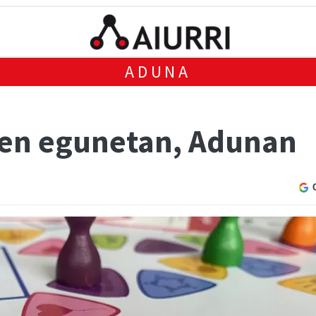
ADUNA
zen egunetan, Adunan