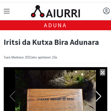
ADUNA
Iritsi da Kutxa Bira Adunara
Sara Medrano
2021eko apirilaren 23a