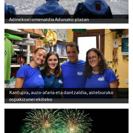
Adinekoei omenaldia Adunako plazan
Kantujira, auzo-afaria eta dantzaldia, asteburuko
ospakizunei ekiteko