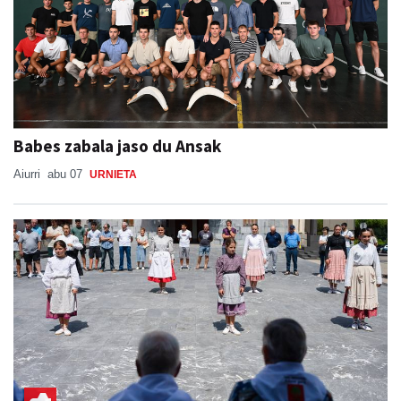
Babes zabala jaso du Ansak
Aiurri
abu 07
URNIETA