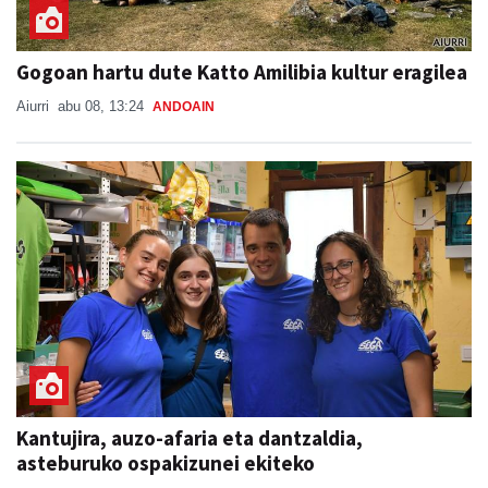
Gogoan hartu dute Katto Amilibia kultur eragilea
Aiurri
abu 08, 13:24
ANDOAIN
Kantujira, auzo-afaria eta dantzaldia,
asteburuko ospakizunei ekiteko