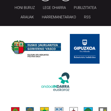
HONI BURUZ
LEGE OHARRA
PUBLIZITATEA
ARAUAK
HARREMANETARAKO
RSS