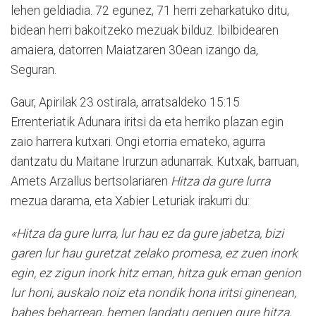
lehen geldiadia. 72 egunez, 71 herri zeharkatuko ditu,
bidean herri bakoitzeko mezuak bilduz. Ibilbidearen
amaiera, datorren Maiatzaren 30ean izango da,
Seguran.
Gaur, Apirilak 23 ostirala, arratsaldeko 15:15
Errenteriatik Adunara iritsi da eta herriko plazan egin
zaio harrera kutxari. Ongi etorria emateko, agurra
dantzatu du Maitane Irurzun adunarrak. Kutxak, barruan,
Amets Arzallus bertsolariaren
Hitza da gure lurra
mezua darama, eta Xabier Leturiak irakurri du:
«Hitza da gure lurra, lur hau ez da gure jabetza, bizi
garen lur hau guretzat zelako promesa, ez zuen inork
egin, ez zigun inork hitz eman, hitza guk eman genion
lur honi, auskalo noiz eta nondik hona iritsi ginenean,
babes beharrean, hemen landatu genuen gure hitza,