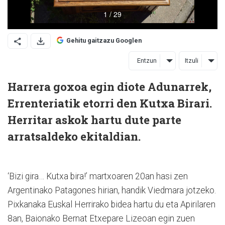
Gehitu gaitzazu Googlen
Entzun
Itzuli
Harrera goxoa egin diote Adunarrek,
Errenteriatik etorri den Kutxa Birari.
Herritar askok hartu dute parte
arratsaldeko ekitaldian.
‘Bizi gira… Kutxa bira!’ martxoaren 20an hasi zen
Argentinako Patagones hirian, handik Viedmara jotzeko.
Pixkanaka Euskal Herrirako bidea hartu du eta Apirilaren
8an, Baionako Bernat Etxepare Lizeoan egin zuen