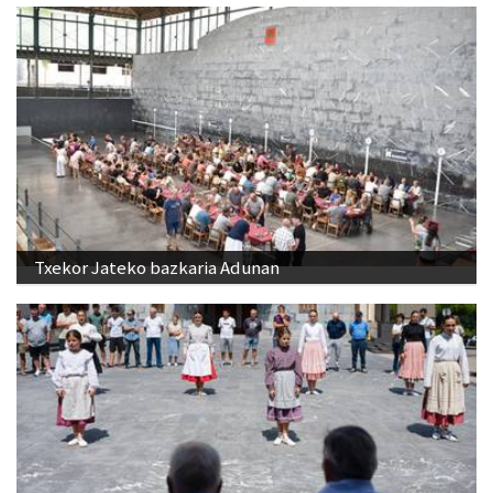
Txekor Jateko bazkaria Adunan