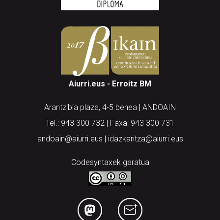
Aiurri.eus - Erroitz BM
Arantzibia plaza, 4-5 behea | ANDOAIN
Tel.: 943 300 732 | Faxa: 943 300 731
andoain@aiurri.eus | idazkaritza@aiurri.eus
Codesyntaxek garatua