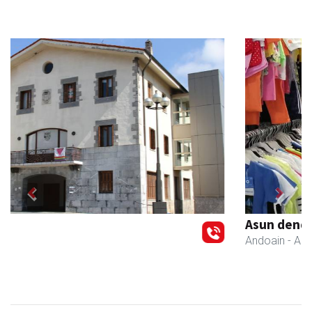
Previous
Next
Asun denda
Andoain
- Arropa-dendak