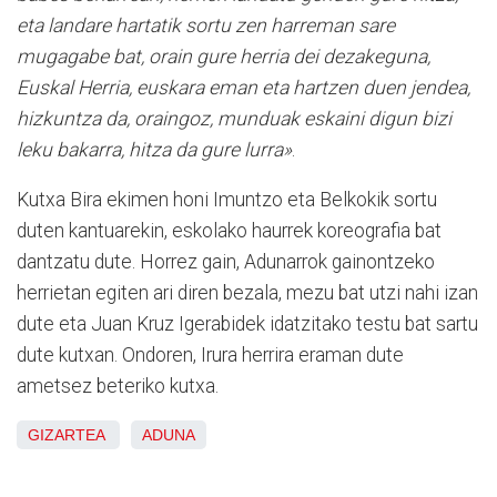
eta landare hartatik sortu zen harreman sare
mugagabe bat, orain gure herria dei dezakeguna,
Euskal Herria, euskara eman eta hartzen duen jendea,
hizkuntza da, oraingoz, munduak eskaini digun bizi
leku bakarra, hitza da gure lurra»
.
Kutxa Bira ekimen honi Imuntzo eta Belkokik sortu
duten kantuarekin, eskolako haurrek koreografia bat
dantzatu dute. Horrez gain, Adunarrok gainontzeko
herrietan egiten ari diren bezala, mezu bat utzi nahi izan
dute eta Juan Kruz Igerabidek idatzitako testu bat sartu
dute kutxan. Ondoren, Irura herrira eraman dute
ametsez beteriko kutxa.
GIZARTEA
ADUNA