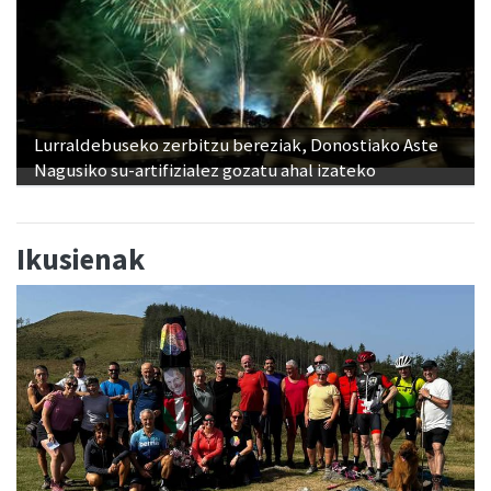
Lurraldebuseko zerbitzu bereziak, Donostiako Aste
Nagusiko su-artifizialez gozatu ahal izateko
Ikusienak