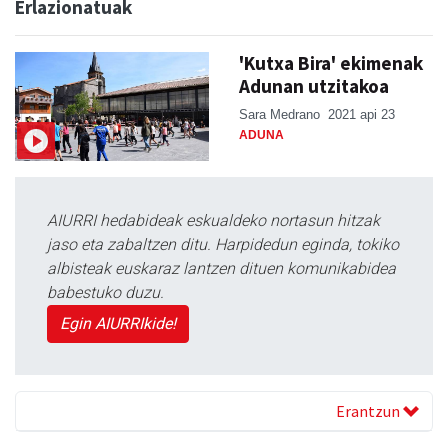
Erlazionatuak
'Kutxa Bira' ekimenak
Adunan utzitakoa
Sara Medrano
2021 api 23
ADUNA
AIURRI hedabideak eskualdeko nortasun hitzak
jaso eta zabaltzen ditu. Harpidedun eginda, tokiko
albisteak euskaraz lantzen dituen komunikabidea
babestuko duzu.
Egin AIURRIkide!
Erantzun