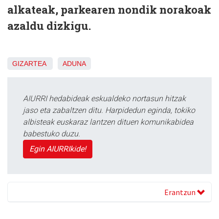
alkateak, parkearen nondik norakoak
azaldu dizkigu.
GIZARTEA
ADUNA
AIURRI hedabideak eskualdeko nortasun hitzak
jaso eta zabaltzen ditu. Harpidedun eginda, tokiko
albisteak euskaraz lantzen dituen komunikabidea
babestuko duzu.
Egin AIURRIkide!
Erantzun