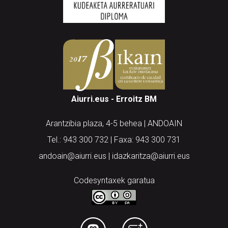
Aiurri.eus - Erroitz BM
Arantzibia plaza, 4-5 behea | ANDOAIN
Tel.: 943 300 732 | Faxa: 943 300 731
andoain@aiurri.eus | idazkaritza@aiurri.eus
Codesyntaxek garatua