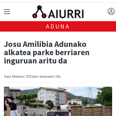
ADUNA
Josu Amilibia Adunako
alkatea parke berriaren
inguruan aritu da
Sara Medrano
2021eko ekainaren 10a