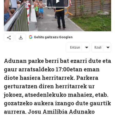
Gehitu gaitzazu Googlen
Entzun
Itzuli
Adunan parke berri bat ezarri dute eta
gaur arratsaldeko 17:00etan eman
diote hasiera herritarrek. Parkera
gerturatzen diren herritarrek ur
jokoez, atsedenlekuko mahaiez, etab.
gozatzeko aukera izango dute gaurtik
aurrera. Josu Amilibia Adunako