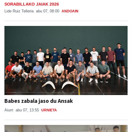
SORABILLAKO JAIAK 2026
Lide Ruiz Telleria
abu 07, 08:00
ANDOAIN
Babes zabala jaso du Ansak
Aiurri
abu 07, 13:55
URNIETA