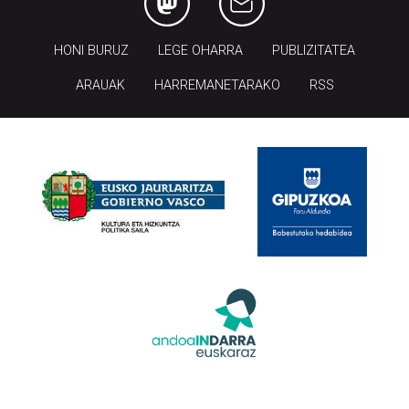
HONI BURUZ
LEGE OHARRA
PUBLIZITATEA
ARAUAK
HARREMANETARAKO
RSS