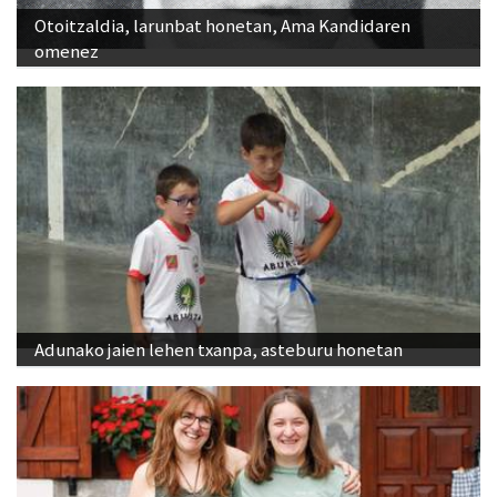
Otoitzaldia, larunbat honetan, Ama Kandidaren
omenez
Adunako jaien lehen txanpa, asteburu honetan