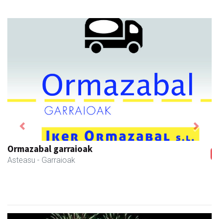
Previous
Next
Ormazabal garraioak
Asteasu
- Garraioak