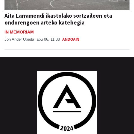
Aita Larramendi ikastolako sortzaileen eta
ondorengoen arteko katebegia
IN MEMORIAM
Jon Ander Ubeda
abu 06, 11:38
ANDOAIN