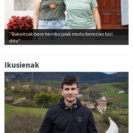
"Bakoitzak bere herriko jaiak modu berezian bizi
ditu"
Ikusienak