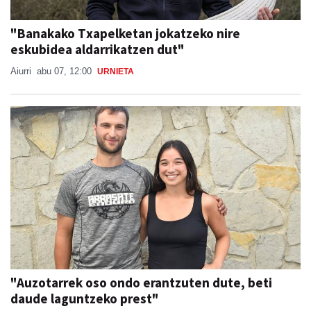
"Banakako Txapelketan jokatzeko nire
eskubidea aldarrikatzen dut"
Aiurri
abu 07, 12:00
URNIETA
"Auzotarrek oso ondo erantzuten dute, beti
daude laguntzeko prest"