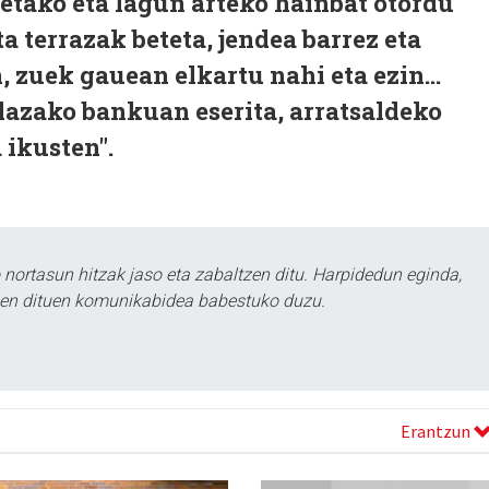
ietako eta lagun arteko hainbat otordu
a terrazak beteta, jendea barrez eta
, zuek gauean elkartu nahi eta ezin...
lazako bankuan eserita, arratsaldeko
 ikusten".
ortasun hitzak jaso eta zabaltzen ditu. Harpidedun eginda,
tzen dituen komunikabidea babestuko duzu.
Erantzun