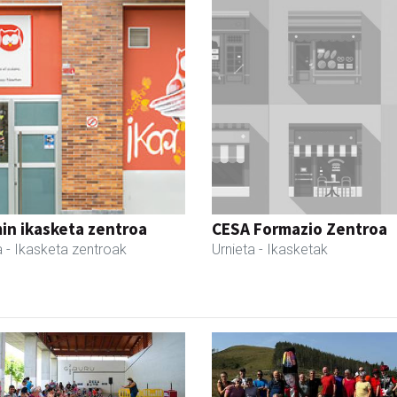
in ikasketa zentroa
CESA Formazio Zentroa
a
- Ikasketa zentroak
Urnieta
- Ikasketak