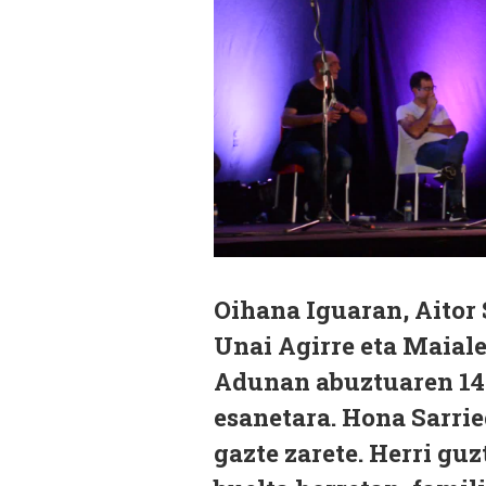
Oihana Iguaran, Aitor 
Unai Agirre eta Maiale
Adunan abuztuaren 14
esanetara. Hona Sarrie
gazte zarete. Herri guz