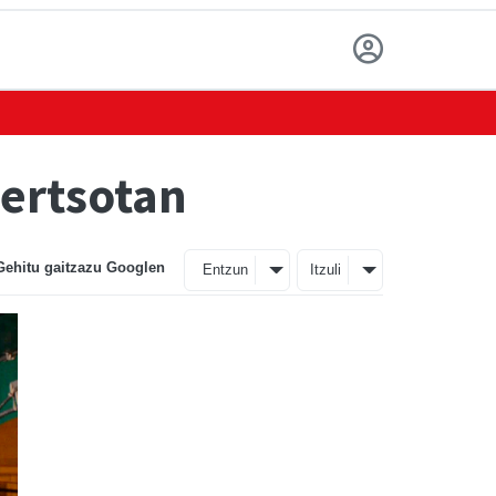
bertsotan
Gehitu gaitzazu Googlen
Entzun
Itzuli