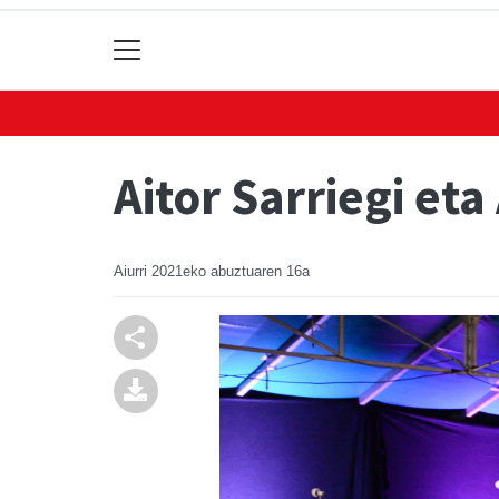
Aitor Sarriegi et
Aiurri
2021eko abuztuaren 16a