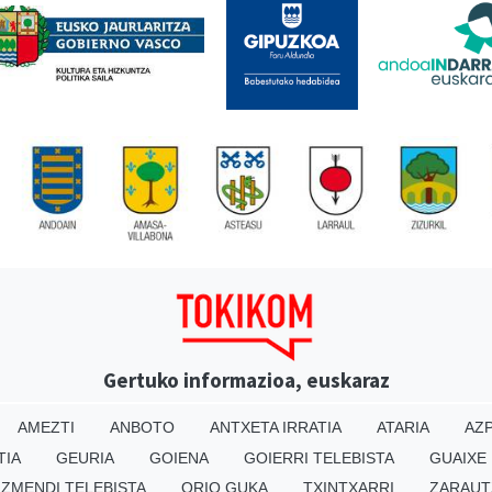
Gertuko informazioa, euskaraz
AMEZTI
ANBOTO
ANTXETA IRRATIA
ATARIA
AZP
TIA
GEURIA
GOIENA
GOIERRI TELEBISTA
GUAIXE
IZMENDI TELEBISTA
ORIO GUKA
TXINTXARRI
ZARAUT