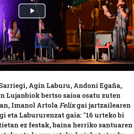
Sarriegi, Agin Laburu, Andoni Egaña,
n Lujanbiok bertso saioa osatu zuten
an, Imanol Artola
Felix
gai jartzailearen
gi eta Labururenzat gaia: "16 urteko bi
tietan ez festak, baina herriko santuaren