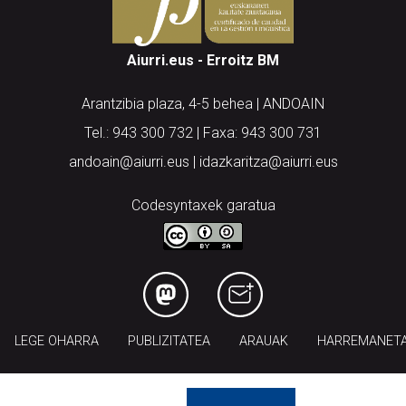
Aiurri.eus - Erroitz BM
Arantzibia plaza, 4-5 behea | ANDOAIN
Tel.: 943 300 732 | Faxa: 943 300 731
andoain@aiurri.eus | idazkaritza@aiurri.eus
Codesyntaxek garatua
LEGE OHARRA
PUBLIZITATEA
ARAUAK
HARREMANET