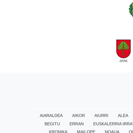
AIARALDEA
AIKOR
AIURRI
ALEA
BEGITU
ERRAN
EUSKALERRIA IRRA
KRONIKA
MAILOPE
NOAUA
O