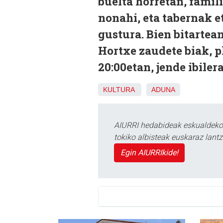
buelta horretan, famil
nonahi, eta tabernak et
gustura. Bien bitartean
Hortxe zaudete biak, p
20:00etan, jende ibilera
KULTURA
ADUNA
AIURRI hedabideak eskualdeko n
tokiko albisteak euskaraz lan
Egin AIURRIkide!