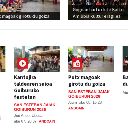
Gogoan hartu dute Katto
x magoak girotu du goiza
Amilibia kultur eragilea
Kantujira
Potx magoak
Ba
taldearen saioa
girotu du goiza
d
Goiburuko
SAN ESTEBAN JAIAK
Aiu
festetan
GOIBURUN 2026
Aiurri
abu 08, 16:28
SAN ESTEBAN JAIAK
ANDOAIN
GOIBURUN 2026
Jon Ander Ubeda
K
abu 07, 20:37
ANDOAIN