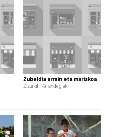
Zubeldia arrain eta mariskoa
Zizurkil
- Arrandegiak