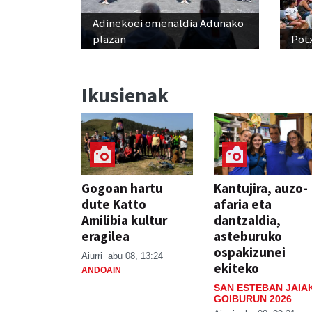
Adinekoei omenaldia Adunako
plazan
Pot
Ikusienak
Gogoan hartu
Kantujira, auzo-
dute Katto
afaria eta
Amilibia kultur
dantzaldia,
eragilea
asteburuko
ospakizunei
Aiurri
abu 08, 13:24
ekiteko
ANDOAIN
SAN ESTEBAN JAIA
GOIBURUN 2026