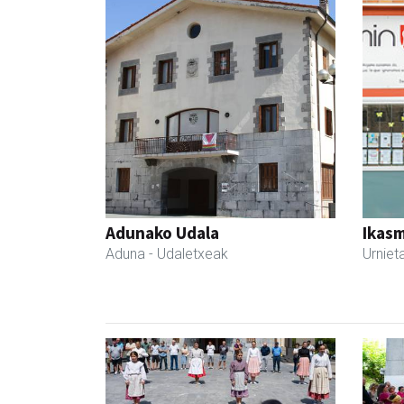
Adunako Udala
Ikasm
Aduna
- Udaletxeak
Urniet