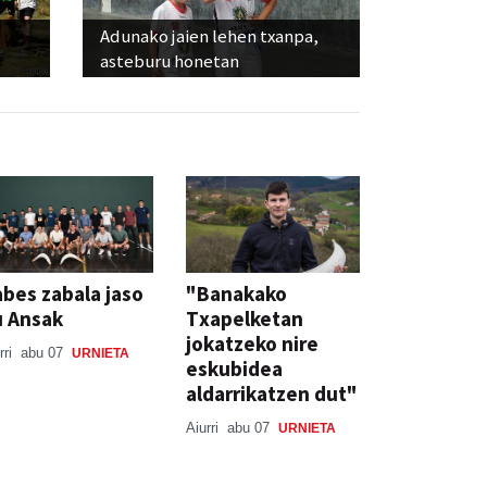
Adunako jaien lehen txanpa,
asteburu honetan
bes zabala jaso
"Banakako
u Ansak
Txapelketan
jokatzeko nire
rri
abu 07
URNIETA
eskubidea
aldarrikatzen dut"
Aiurri
abu 07
URNIETA