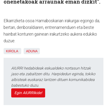
onenetakoak arraunak eman dizkit".
Elkarrizketa osoa Hamaboskarian irakurgai egongo da;
bertan, denboraldiaren, entrenamenduen eta beste
hainbat konturen gainean irakurtzeko aukera edukiko
duzue.
KIROLA
ADUNA
AIURRI hedabideak eskualdeko nortasun hitzak
jaso eta zabaltzen ditu. Harpidedun eginda, tokiko
albisteak euskaraz lantzen dituen komunikabidea
babestuko duzu.
Egin AIURRIkide!