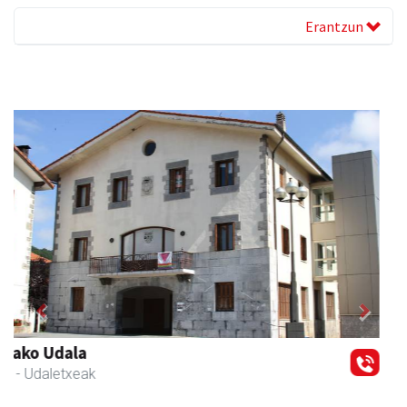
Erantzun
Previous
Next
Andoaingo Udala
Andoain
- Udaletxeak