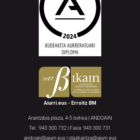
Aiurri.eus - Erroitz BM
Arantzibia plaza, 4-5 behea | ANDOAIN
Tel.: 943 300 732 | Faxa: 943 300 731
andoain@aiurri.eus | idazkaritza@aiurri.eus