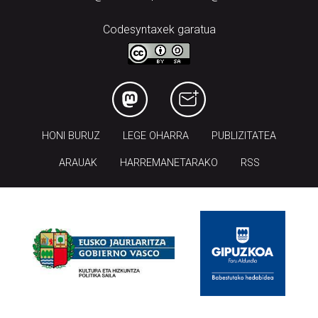
Codesyntaxek garatua
HONI BURUZ
LEGE OHARRA
PUBLIZITATEA
ARAUAK
HARREMANETARAKO
RSS