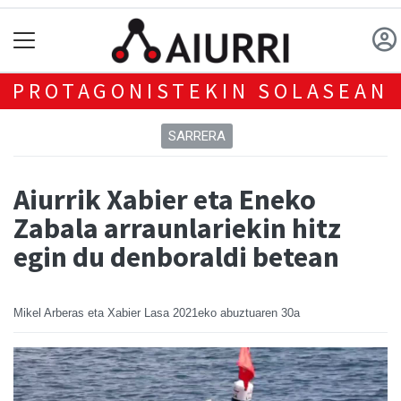
PROTAGONISTEKIN SOLASEAN
SARRERA
Aiurrik Xabier eta Eneko
Zabala arraunlariekin hitz
egin du denboraldi betean
Mikel Arberas eta Xabier Lasa
2021eko abuztuaren 30a