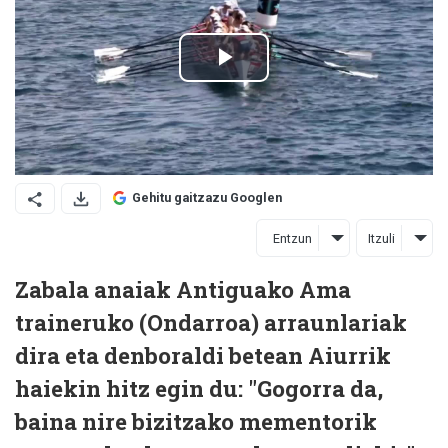
Gehitu gaitzazu Googlen
Entzun
Itzuli
Zabala anaiak Antiguako Ama
traineruko (Ondarroa) arraunlariak
dira eta denboraldi betean Aiurrik
haiekin hitz egin du: "Gogorra da,
baina nire bizitzako mementorik