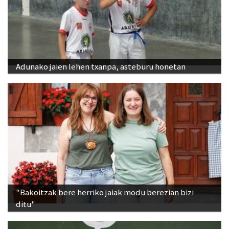
Adunako jaien lehen txanpa, asteburu honetan
"Bakoitzak bere herriko jaiak modu berezian bizi
ditu"