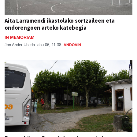
Aita Larramendi ikastolako sortzaileen eta
ondorengoen arteko katebegia
IN MEMORIAM
Jon Ander Ubeda
abu 06, 11:38
ANDOAIN