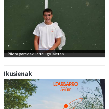
Pilota partidak Larraulgo jaietan
Ikusienak