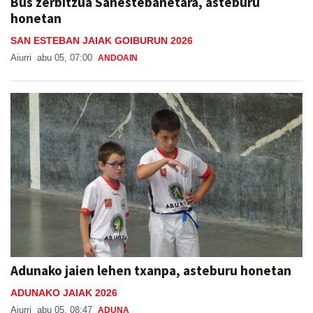
Bus zerbitzua Sanestebanetara, asteburu
honetan
SAN ESTEBAN JAIAK GOIBURUN 2026
Aiurri
abu 05, 07:00
ANDOAIN
Adunako jaien lehen txanpa, asteburu honetan
ADUNAKO JAIAK 2026
Aiurri
abu 05, 08:47
ADUNA