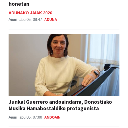
honetan
ADUNAKO JAIAK 2026
Aiurri
abu 05, 08:47
ADUNA
Junkal Guerrero andoaindarra, Donostiako
Musika Hamabostaldiko protagonista
Aiurri
abu 05, 07:00
ANDOAIN