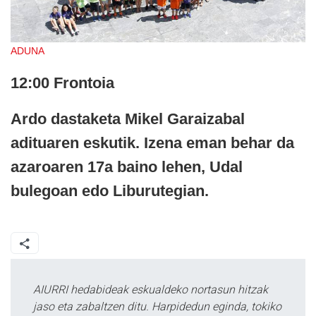
ADUNA
12:00 Frontoia
Ardo dastaketa Mikel Garaizabal
adituaren eskutik. Izena eman behar da
azaroaren 17a baino lehen, Udal
bulegoan edo Liburutegian.
AIURRI hedabideak eskualdeko nortasun hitzak
jaso eta zabaltzen ditu. Harpidedun eginda, tokiko