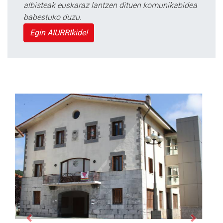
albisteak euskaraz lantzen dituen komunikabidea
babestuko duzu.
Egin AIURRIkide!