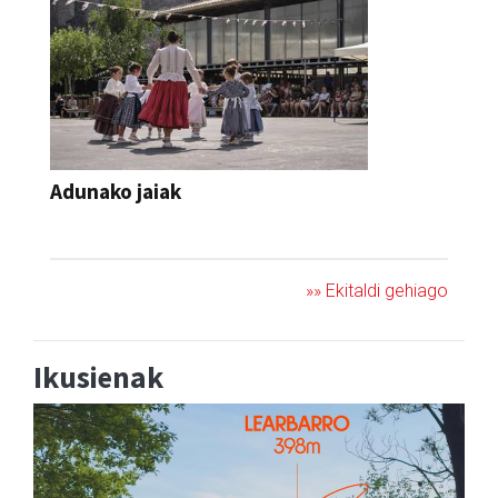
Adunako jaiak
JAIA
»» Ekitaldi gehiago
Ikusienak