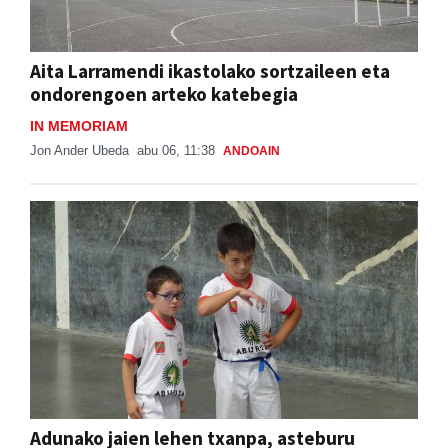
Aita Larramendi ikastolako sortzaileen eta
ondorengoen arteko katebegia
IN MEMORIAM
Jon Ander Ubeda
abu 06, 11:38
ANDOAIN
Adunako jaien lehen txanpa, asteburu