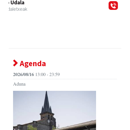
Previous
Next
CESA Formazio Zentroa
Urnieta
- Ikasketak
Agenda
2026/08/16
13:00 - 23:59
Aduna