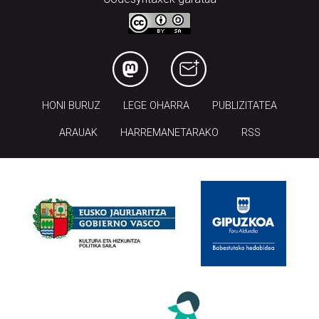
HONI BURUZ
LEGE OHARRA
PUBLIZITATEA
ARAUAK
HARREMANETARAKO
RSS