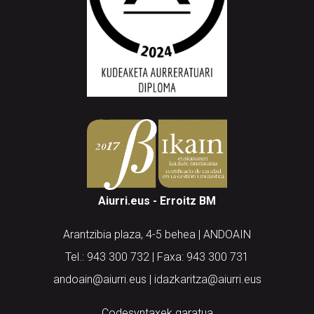
Aiurri.eus - Erroitz BM
Arantzibia plaza, 4-5 behea | ANDOAIN
Tel.: 943 300 732 | Faxa: 943 300 731
andoain@aiurri.eus | idazkaritza@aiurri.eus
Codesyntaxek garatua