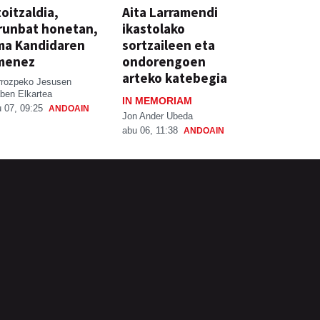
oitzaldia,
Aita Larramendi
runbat honetan,
ikastolako
ma Kandidaren
sortzaileen eta
menez
ondorengoen
arteko katebegia
rrozpeko Jesusen
ben Elkartea
IN MEMORIAM
 07, 09:25
ANDOAIN
Jon Ander Ubeda
abu 06, 11:38
ANDOAIN