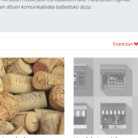
tzen dituen komunikabidea babestuko duzu.
Erantzun