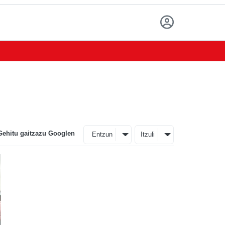
Gehitu gaitzazu Googlen
Entzun
Itzuli