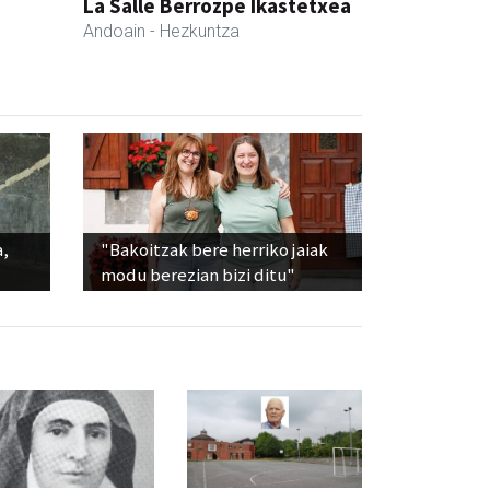
La Salle Berrozpe Ikastetxea
Andoain
- Hezkuntza
a,
"Bakoitzak bere herriko jaiak
modu berezian bizi ditu"