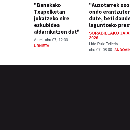
"Banakako
"Auzotarrek oso
Txapelketan
ondo erantzute
jokatzeko nire
dute, beti daud
eskubidea
laguntzeko pres
aldarrikatzen dut"
SORABILLAKO JAIA
2026
Aiurri
abu 07, 12:00
Lide Ruiz Telleria
URNIETA
abu 07, 08:00
ANDOAI