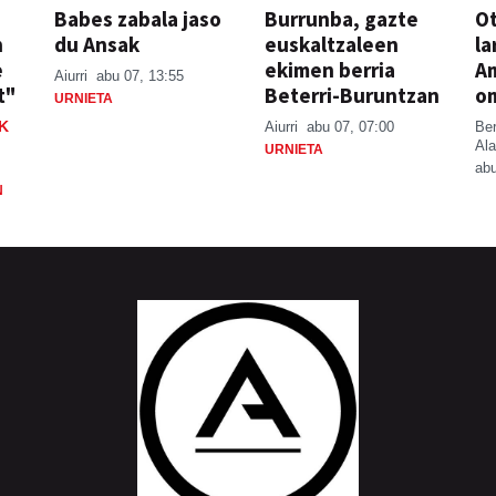
Babes zabala jaso
Burrunba, gazte
Ot
n
du Ansak
euskaltzaleen
la
e
ekimen berria
A
Aiurri
abu 07, 13:55
t"
Beterri-Buruntzan
o
URNIETA
K
Aiurri
abu 07, 07:00
Be
Ala
URNIETA
abu
N