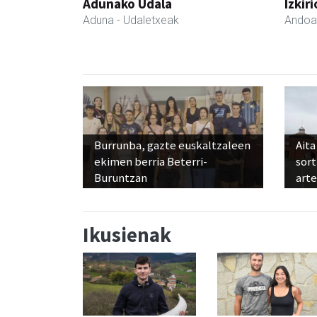
Adunako Udala
Izkir
Aduna
- Udaletxeak
Andoa
Burrunba, gazte euskaltzaleen
Aita
ekimen berria Beterri-
sor
Buruntzan
art
Ikusienak