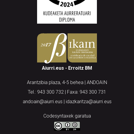
Aiurri.eus - Erroitz BM
Arantzibia plaza, 4-5 behea | ANDOAIN
Tel.: 943 300 732 | Faxa: 943 300 731
andoain@aiurri.eus | idazkaritza@aiurri.eus
Codesyntaxek garatua