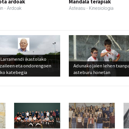
iota ardoak
Mandala terapiak
in
- Ardoak
Asteasu
- Kinesiologia
 Larramendi ikastolako
tzaileen eta ondorengoen
Adunako jaien lehen txanp
eko katebegia
asteburu honetan