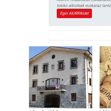
tokiko albisteak euskaraz lan
Egin AIURRIkide!