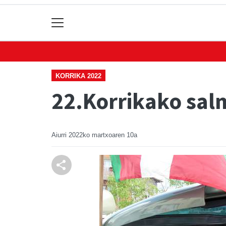
KORRIKA 2022
22.Korrikako sal
Aiurri
2022ko martxoaren 10a