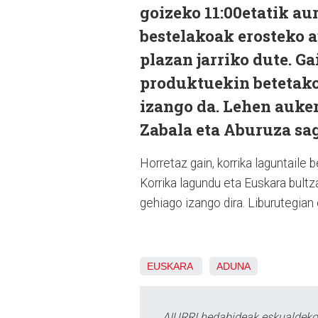
goizeko 11:00etatik aur
bestelakoak erosteko a
plazan jarriko dute. G
produktuekin betetako
izango da. Lehen auker
Zabala eta Aburuza sa
Horretaz gain, korrika laguntaile
Korrika lagundu eta Euskara bult
gehiago izango dira. Liburutegia
EUSKARA
ADUNA
AIURRI hedabideak eskualdeko n