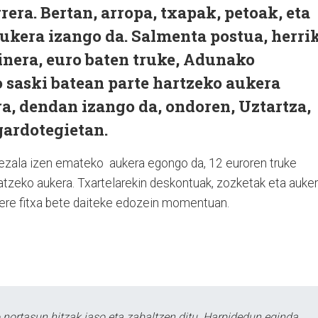
rera. Bertan, arropa, txapak, petoak, eta
ukera izango da. Salmenta postua, herri
ainera, euro baten truke, Adunako
 saski batean parte hartzeko aukera
a, dendan izango da, ondoren, Uztartza,
gardotegietan.
 bezala izen emateko aukera egongo da, 12 euroren truke
zatzeko aukera. Txartelarekin deskontuak, zozketak eta auke
n ere fitxa bete daiteke edozein momentuan.
ortasun hitzak jaso eta zabaltzen ditu. Harpidedun eginda,