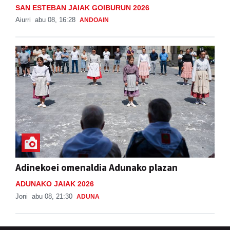
SAN ESTEBAN JAIAK GOIBURUN 2026
Aiurri
abu 08, 16:28
ANDOAIN
Adinekoei omenaldia Adunako plazan
ADUNAKO JAIAK 2026
Joni
abu 08, 21:30
ADUNA