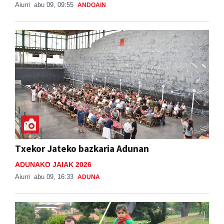
Aiurri
abu 09, 09:55
ANDOAIN
Txekor Jateko bazkaria Adunan
ADUNAKO JAIAK 2026
Aiurri
abu 09, 16:33
ADUNA