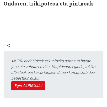
Ondoren, trikipoteoa eta pintxoak
AIURRI hedabideak eskualdeko nortasun hitzak
jaso eta zabaltzen ditu. Harpidedun eginda, tokiko
albisteak euskaraz lantzen dituen komunikabidea
babestuko duzu.
Egin AIURRIkide!