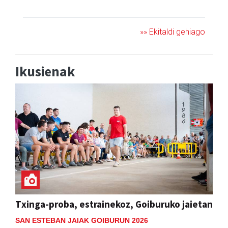
JAIA
»» Ekitaldi gehiago
Ikusienak
Txinga-proba, estrainekoz, Goiburuko jaietan
SAN ESTEBAN JAIAK GOIBURUN 2026