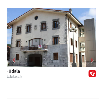
Previous
Next
Hiru Jatetxea
Andoain
- Tabernak