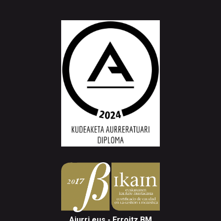
Aiurri.eus - Erroitz BM