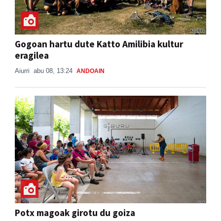
Gogoan hartu dute Katto Amilibia kultur
eragilea
Aiurri
abu 08, 13:24
ANDOAIN
Potx magoak girotu du goiza