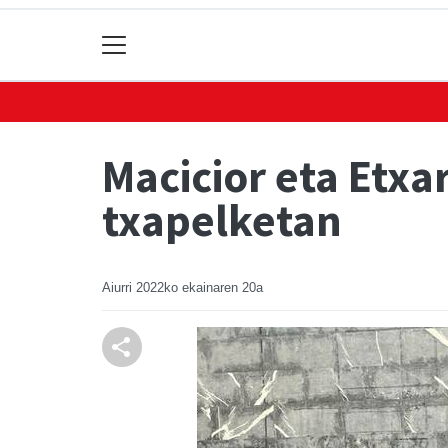
Macicior eta Etxa
txapelketan
Aiurri
2022ko ekainaren 20a