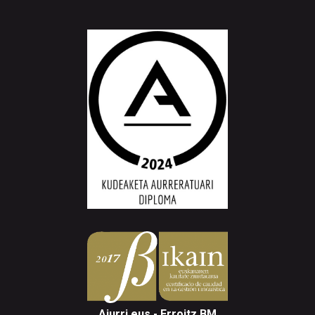
Aiurri.eus - Erroitz BM