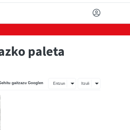
mazko paleta
Gehitu gaitzazu Googlen
Entzun
Itzuli