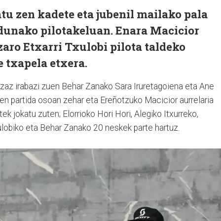
atu zen kadete eta jubenil mailako pala
Adunako pilotakeluan. Enara Macicior
zaro Etxarri Txulobi pilota taldeko
 txapela etxera.
tzaz irabazi zuen Behar Zanako Sara Iruretagoiena eta Ane
ren partida osoan zehar eta Ereñotzuko Macicior aurrelaria
k jokatu zuten; Elorrioko Hori Hori, Alegiko Itxurreko,
lobiko eta Behar Zanako 20 neskek parte hartuz.