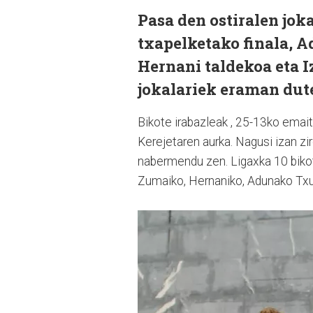
Pasa den ostiralen jok
txapelketako finala, 
Hernani taldekoa eta I
jokalariek eraman dute
Bikote irabazleak , 25-13ko emai
Kerejetaren aurka. Nagusi izan zi
nabermendu zen. Ligaxka 10 bikote
Zumaiko, Hernaniko, Adunako Txu