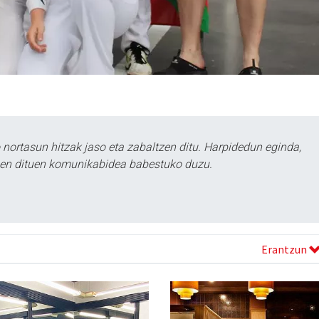
ortasun hitzak jaso eta zabaltzen ditu. Harpidedun eginda,
tzen dituen komunikabidea babestuko duzu.
Erantzun