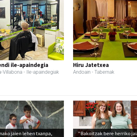
ndi ile-apaindegia
Hiru Jatetxea
-Villabona
- Ile-apaindegiak
Andoain
- Tabernak
ako jaien lehen txanpa,
"Bakoitzak bere herriko ja