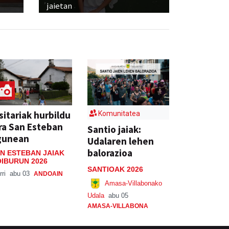
jaietan
sitariak hurbildu
Komunitatea
ra San Esteban
Santio jaiak:
gunean
Udalaren lehen
balorazioa
N ESTEBAN JAIAK
IBURUN 2026
SANTIOAK 2026
rri
abu 03
ANDOAIN
Amasa-Villabonako
Udala
abu 05
AMASA-VILLABONA