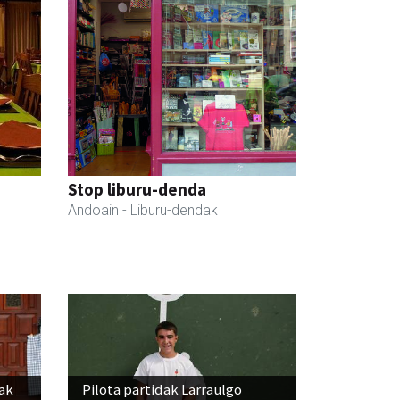
Stop liburu-denda
Andoain
- Liburu-dendak
iak
Pilota partidak Larraulgo