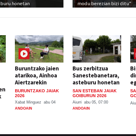
eburu honetan
modu berezian bizi ditu"
Buruntzako jaien
Bus zerbitzua
Bi
atarikoa, Ainhoa
Sanestebanetara,
di
Aiertzarekin
asteburu honetan
e
ien
BURUNTZAKO JAIAK
SAN ESTEBAN JAIAK
SA
k
2026
GOIBURUN 2026
GO
Xabat Minguez
abu 04
Aiurri
abu 05, 07:00
Aiu
ANDOAIN
ANDOAIN