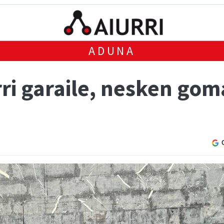
ADUNA
rri garaile, nesken go