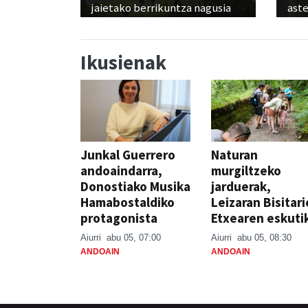
jaietako berrikuntza nagusia
ast
Ikusienak
Junkal Guerrero
Naturan
andoaindarra,
murgiltzeko
Donostiako Musika
jarduerak,
Hamabostaldiko
Leizaran Bisitar
protagonista
Etxearen eskuti
Aiurri
abu 05, 07:00
Aiurri
abu 05, 08:30
ANDOAIN
ANDOAIN