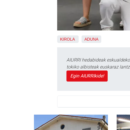
KIROLA
ADUNA
AIURRI hedabideak eskualdeko n
tokiko albisteak euskaraz lan
Egin AIURRIkide!