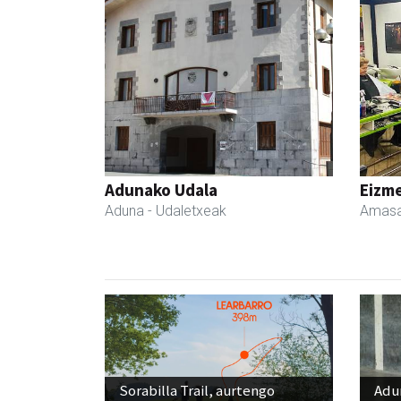
Adunako Udala
Eizme
Aduna
- Udaletxeak
Amasa
Sorabilla Trail, aurtengo
Adun