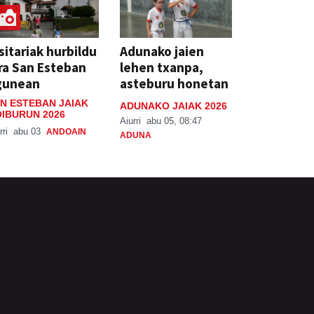
sitariak hurbildu
Adunako jaien
ra San Esteban
lehen txanpa,
gunean
asteburu honetan
N ESTEBAN JAIAK
ADUNAKO JAIAK 2026
IBURUN 2026
Aiurri
abu 05, 08:47
rri
abu 03
ANDOAIN
ADUNA