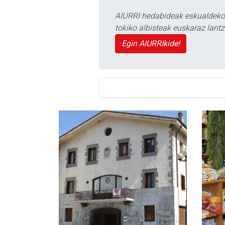
AIURRI hedabideak eskualdeko n
tokiko albisteak euskaraz lan
Egin AIURRIkide!