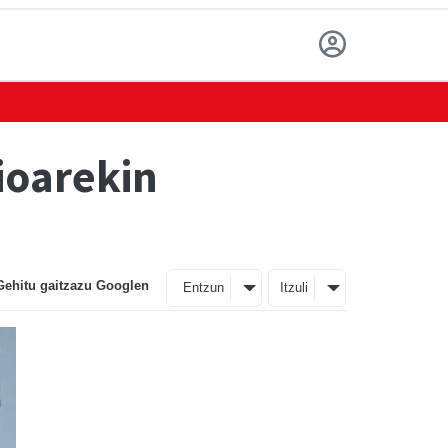
ioarekin
Gehitu gaitzazu Googlen
Entzun
Itzuli