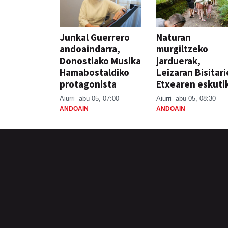
Junkal Guerrero
Naturan
andoaindarra,
murgiltzeko
Donostiako Musika
jarduerak,
Hamabostaldiko
Leizaran Bisitar
protagonista
Etxearen eskuti
Aiurri
abu 05, 07:00
Aiurri
abu 05, 08:30
ANDOAIN
ANDOAIN