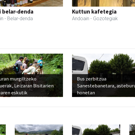
i belar-denda
Kuttun kafetegia
in
- Belar-denda
Andoain
- Gozotegiak
uran murgiltzeko
Bus zerbitzua
uerak, Leizaran Bisitarien
Sanestebanetara, astebur
earen eskutik
honetan