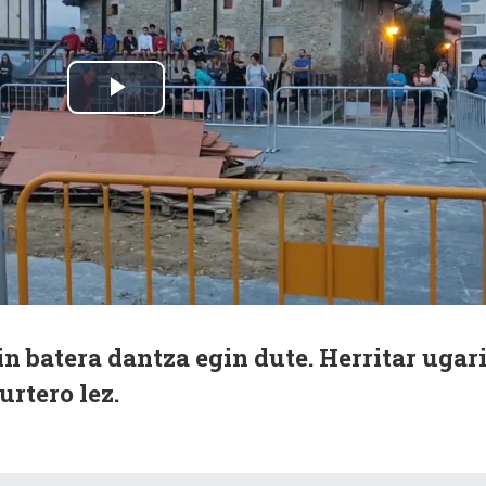
n batera dantza egin dute. Herritar ugar
urtero lez.