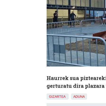
Haurrek sua pizteareki
gerturatu dira plazara 
GIZARTEA
ADUNA