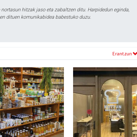
ortasun hitzak jaso eta zabaltzen ditu. Harpidedun eginda,
tzen dituen komunikabidea babestuko duzu.
Erantzun