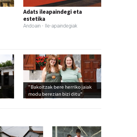
Adats ileapaindegi eta
estetika
Andoain
- Ile-apaindegiak
u
"Bakoitzak bere herriko jaiak
modu berezian bizi ditu"