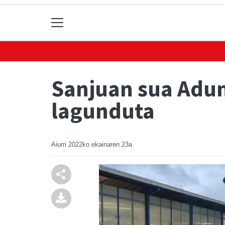
Sanjuan sua Adun
lagunduta
Aiurri
2022ko ekainaren 23a