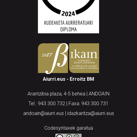
Aiurri.eus - Erroitz BM
Arantzibia plaza, 4-5 behea | ANDOAIN
Tel.: 943 300 732 | Faxa: 943 300 731
andoain@aiurri.eus | idazkaritza@aiurri.eus
Codesyntaxek garatua