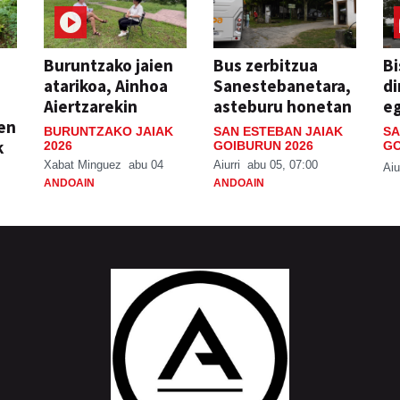
Buruntzako jaien
Bus zerbitzua
Bi
atarikoa, Ainhoa
Sanestebanetara,
di
Aiertzarekin
asteburu honetan
e
ien
BURUNTZAKO JAIAK
SAN ESTEBAN JAIAK
SA
k
2026
GOIBURUN 2026
GO
Xabat Minguez
abu 04
Aiurri
abu 05, 07:00
Aiu
ANDOAIN
ANDOAIN