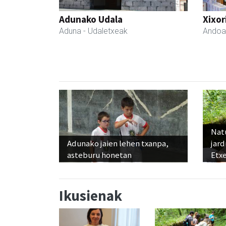
Adunako Udala
Xixor
Aduna
- Udaletxeak
Andoa
Nat
Adunako jaien lehen txanpa,
jard
asteburu honetan
Etx
Ikusienak