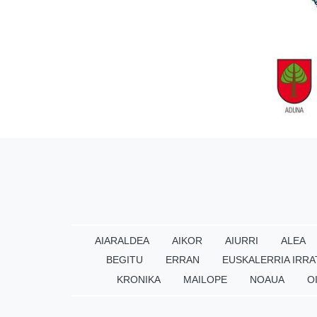
AIARALDEA
AIKOR
AIURRI
ALEA
BEGITU
ERRAN
EUSKALERRIA IRRA
KRONIKA
MAILOPE
NOAUA
O