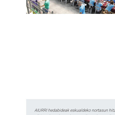
AIURRI hedabideak eskualdeko nortasun hitza