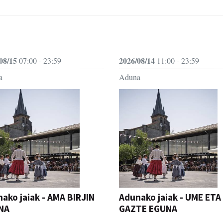
08/15
2026/08/14
07:00 - 23:59
11:00 - 23:59
a
Aduna
ako jaiak - AMA BIRJIN
Adunako jaiak - UME ETA
NA
GAZTE EGUNA