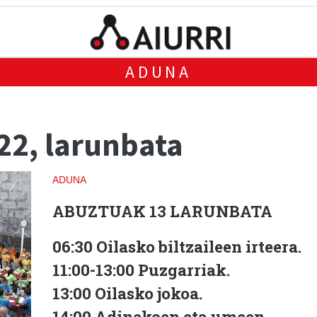
ADUNA
22, larunbata
ADUNA
ABUZTUAK 13 LARUNBATA
06:30 Oilasko biltzaileen irteera.
11:00-13:00 Puzgarriak.
13:00 Oilasko jokoa.
14:00 Adinekoen eta umeen