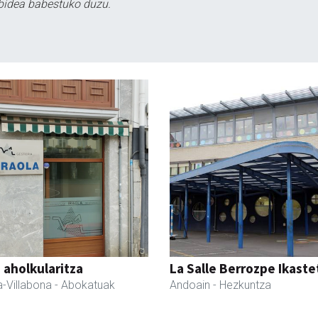
bidea babestuko duzu.
a aholkularitza
La Salle Berrozpe Ikast
-Villabona
- Abokatuak
Andoain
- Hezkuntza