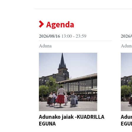
Agenda
2026/08/16
2026/
13:00 - 23:59
Aduna
Adun
Adunako jaiak -KUADRILLA
Adun
EGUNA
EGU