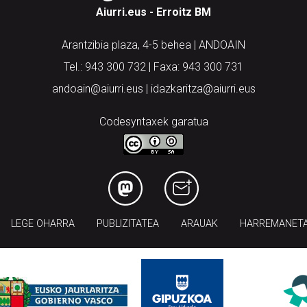
Aiurri.eus - Erroitz BM
Arantzibia plaza, 4-5 behea | ANDOAIN
Tel.: 943 300 732 | Faxa: 943 300 731
andoain@aiurri.eus | idazkaritza@aiurri.eus
Codesyntaxek garatua
LEGE OHARRA
PUBLIZITATEA
ARAUAK
HARREMANET