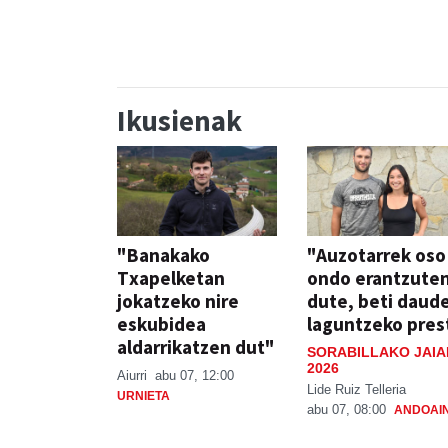
JAIA
JAIA
Ikusienak
"Banakako
"Auzotarrek oso
Txapelketan
ondo erantzute
jokatzeko nire
dute, beti daud
eskubidea
laguntzeko pres
aldarrikatzen dut"
SORABILLAKO JAIA
2026
Aiurri
abu 07, 12:00
Lide Ruiz Telleria
URNIETA
abu 07, 08:00
ANDOAI