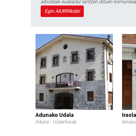
albisteak euskaraz lantzen dituen komunika
Egin AIURRIkide!
Adunako Udala
Iraol
Aduna
- Udaletxeak
Amasa