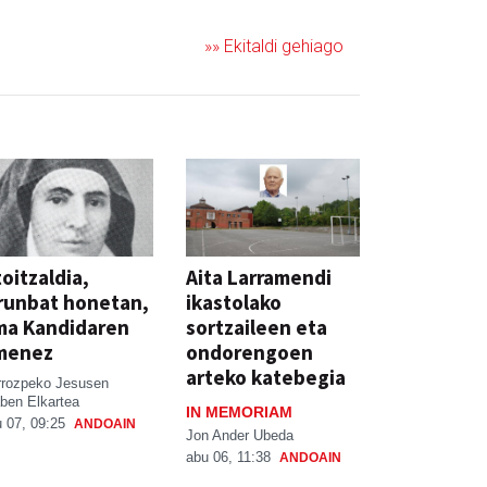
»» Ekitaldi gehiago
oitzaldia,
Aita Larramendi
runbat honetan,
ikastolako
ma Kandidaren
sortzaileen eta
menez
ondorengoen
arteko katebegia
rrozpeko Jesusen
ben Elkartea
IN MEMORIAM
 07, 09:25
ANDOAIN
Jon Ander Ubeda
abu 06, 11:38
ANDOAIN