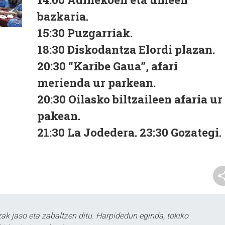
bazkaria.
15:30 Puzgarriak.
18:30 Diskodantza Elordi plazan.
20:30 “Karibe Gaua”, afari
merienda ur parkean.
20:30 Oilasko biltzaileen afaria ur
pakean.
21:30 La Jodedera. 23:30 Gozategi.
k jaso eta zabaltzen ditu. Harpidedun eginda, tokiko