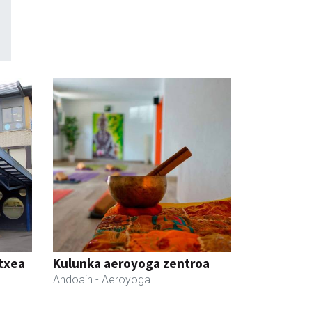
etxea
Kulunka aeroyoga zentroa
Andoain
- Aeroyoga