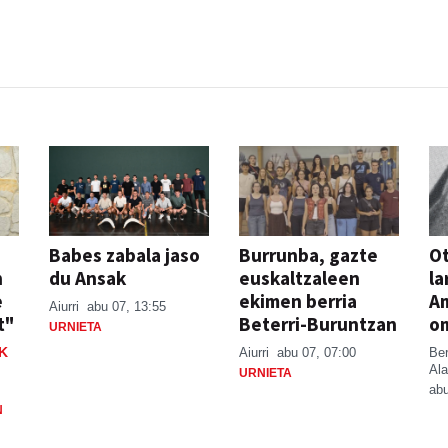
JAIA
Babes zabala jaso
Burrunba, gazte
Ot
n
du Ansak
euskaltzaleen
la
e
ekimen berria
A
Aiurri
abu 07, 13:55
t"
Beterri-Buruntzan
o
URNIETA
K
Aiurri
abu 07, 07:00
Be
Ala
URNIETA
abu
N