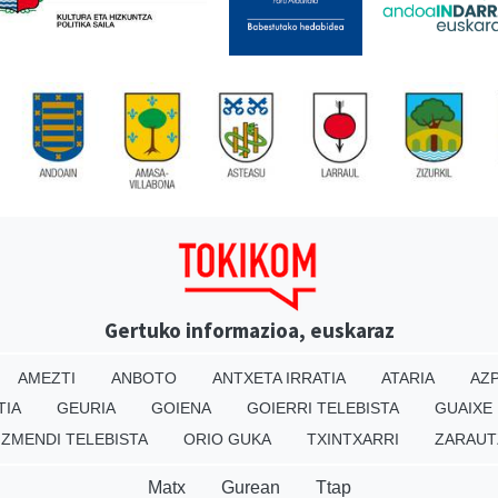
Gertuko informazioa, euskaraz
AMEZTI
ANBOTO
ANTXETA IRRATIA
ATARIA
AZP
TIA
GEURIA
GOIENA
GOIERRI TELEBISTA
GUAIXE
IZMENDI TELEBISTA
ORIO GUKA
TXINTXARRI
ZARAUT
Matx
Gurean
Ttap