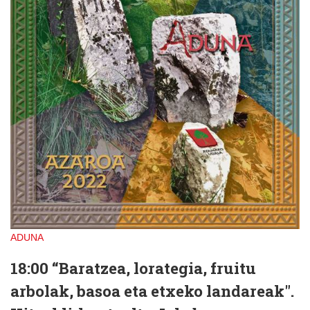
ADUNA
18:00 “Baratzea, lorategia, fruitu
arbolak, basoa eta etxeko landareak".