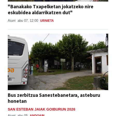
"Banakako Txapelketan jokatzeko nire
eskubidea aldarrikatzen dut"
Aiurri
abu 07, 12:00
URNIETA
Bus zerbitzua Sanestebanetara, asteburu
honetan
SAN ESTEBAN JAIAK GOIBURUN 2026
Aiurri
abu 05
ANDOAIN