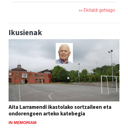
»» Ekitaldi gehiago
Ikusienak
Aita Larramendi ikastolako sortzaileen eta
ondorengoen arteko katebegia
IN MEMORIAM