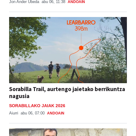
Jon Ander Ubeda
abu 06, 11:38
ANDOAIN
Sorabilla Trail, aurtengo jaietako berrikuntza
nagusia
SORABILLAKO JAIAK 2026
Aiurri
abu 06, 07:00
ANDOAIN