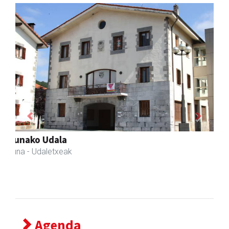
Previous
Next
Ormaki urdaitegia
Andoain
- Urdaitegiak
Agenda