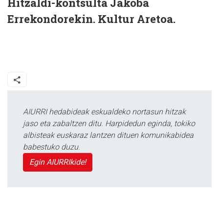
Hitzaldi-kontsulta Jakoba
Errekondorekin. Kultur Aretoa.
AIURRI hedabideak eskualdeko nortasun hitzak
jaso eta zabaltzen ditu. Harpidedun eginda, tokiko
albisteak euskaraz lantzen dituen komunikabidea
babestuko duzu.
Egin AIURRIkide!