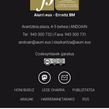
Aiurri.eus - Erroitz BM
Arantzibia plaza, 4-5 behea | ANDOAIN
Tel.: 943 300 732 | Faxa: 943 300 731
andoain@aiurri.eus | idazkaritza@aiurri.eus
Codesyntaxek garatua
HONI BURUZ
LEGE OHARRA
PUBLIZITATEA
ARAUAK
HARREMANETARAKO
RSS