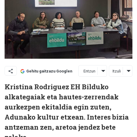
Entzun
Itzuli
Gehitu gaitzazu Googlen
Kristina Rodriguez EH Bilduko
alkategaiak eta hautes-zerrendak
aurkezpen ekitaldia egin zuten,
Adunako kultur etxean. Interes bizia
antzeman zen, aretoa jendez bete