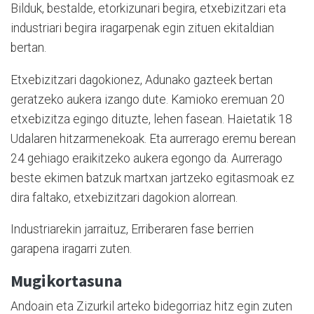
Bilduk, bestalde, etorkizunari begira, etxebizitzari eta
industriari begira iragarpenak egin zituen ekitaldian
bertan.
Etxebizitzari dagokionez, Adunako gazteek bertan
geratzeko aukera izango dute. Kamioko eremuan 20
etxebizitza egingo dituzte, lehen fasean. Haietatik 18
Udalaren hitzarmenekoak. Eta aurrerago eremu berean
24 gehiago eraikitzeko aukera egongo da. Aurrerago
beste ekimen batzuk martxan jartzeko egitasmoak ez
dira faltako, etxebizitzari dagokion alorrean.
Industriarekin jarraituz, Erriberaren fase berrien
garapena iragarri zuten.
Mugikortasuna
Andoain eta Zizurkil arteko bidegorriaz hitz egin zuten