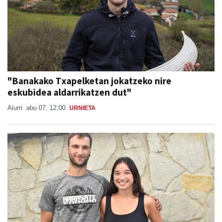
"Banakako Txapelketan jokatzeko nire
eskubidea aldarrikatzen dut"
Aiurri
abu 07, 12:00
URNIETA