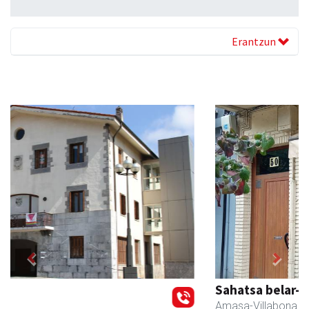
Erantzun
Previous
Next
Sahatsa belar-denda eta dietetika zentrua
Amasa-Villabona
- Belar-denda