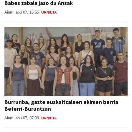
Babes zabala jaso du Ansak
Aiurri
abu 07, 13:55
URNIETA
Burrunba, gazte euskaltzaleen ekimen berria
Beterri-Buruntzan
Aiurri
abu 07, 07:00
URNIETA