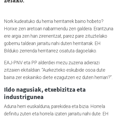
zelako.
Nork kudeatuko du herria herritarrek baino hobeto?
Horixe zen aretoan nabarmendu zen galdera. Erantzuna
ere argia zen han zirenentzat, parez pare zituztelako
gobernu taldean jarraitu nahi duten herritarrak. EH
Bilduko zerrenda herritarrez osatuta dagoelako.
EAJ-PNV eta PP alderdiei mezu zuzena adierazi
zitzaien ekitaldian: “Aurkezteko eskubide osoa dute
baina zer eskainiko diete ezagutzen ez duten herriari?”.
Ildo nagusiak, etxebizitza eta
industrigunea
Aduna herri euskalduna, parekidea eta bizia. Horrela
definitu zuten eta horrela izaten jarraitu nahi dute. EH