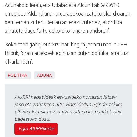
Adunako bileran, eta Udalak eta Aldundiak GI-3610
errepidea Aldundiaren ardurapekoa izateko akordioaren
berri eman zuten. Bertan adierazi zutenez, akordioa
sinatuta dago “urte askotako lanaren ondoren”.
Soka eten gabe, etorkizunari begira jarraitu nahi du EH
Bilduk, “orain artekoek egin izan duten politika jarraituz:
elkarlanean”.
POLITIKA
ADUNA
AIURRI hedabideak eskualdeko nortasun hitzak
jaso eta zabaltzen ditu. Harpidedun eginda, tokiko
albisteak euskaraz lantzen dituen komunikabidea
babestuko duzu.
Egin AIURRIkide!