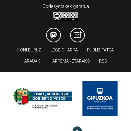
Codesyntaxek garatua
HONI BURUZ
LEGE OHARRA
PUBLIZITATEA
ARAUAK
HARREMANETARAKO
RSS