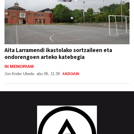
Aita Larramendi ikastolako sortzaileen eta
ondorengoen arteko katebegia
IN MEMORIAM
Jon Ander Ubeda
abu 06, 11:38
ANDOAIN