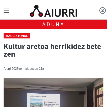
ADUNA
M28 AIZTONDO
Kultur aretoa herrikidez bete
zen
Aiurri
2023ko maiatzaren 21a