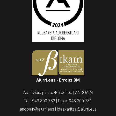
Aiurri.eus - Erroitz BM
Arantzibia plaza, 4-5 behea | ANDOAIN
Tel.: 943 300 732 | Faxa: 943 300 731
andoain@aiurri.eus | idazkaritza@aiurri.eus