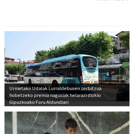
Urnietako Udalak Lurraldebusen zerbitzua
hobetzeko premia nagusiak helarazi dizkio
Gipuzkoako Foru Aldundiari