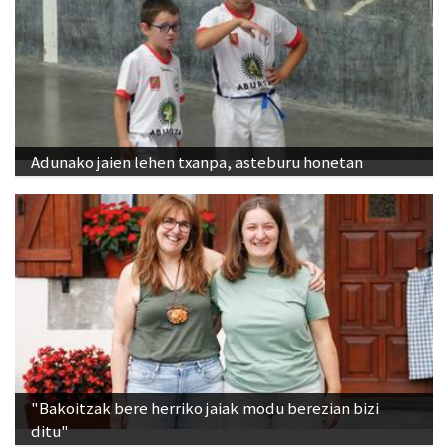
Adunako jaien lehen txanpa, asteburu honetan
"Bakoitzak bere herriko jaiak modu berezian bizi
ditu"