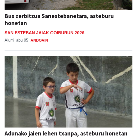
Bus zerbitzua Sanestebanetara, asteburu
honetan
SAN ESTEBAN JAIAK GOIBURUN 2026
Aiurri
abu 05
ANDOAIN
Adunako jaien lehen txanpa, asteburu honetan