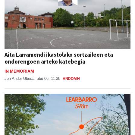
Aita Larramendi ikastolako sortzaileen eta
ondorengoen arteko katebegia
IN MEMORIAM
Jon Ander Ubeda
abu 06, 11:38
ANDOAIN