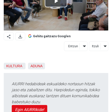
Gehitu gaitzazu Googlen
Entzun
Itzuli
KULTURA
ADUNA
AIURRI hedabideak eskualdeko nortasun hitzak
jaso eta zabaltzen ditu. Harpidedun eginda, tokiko
albisteak euskaraz lantzen dituen komunikabidea
babestuko duzu.
Egin AIURRIkide!