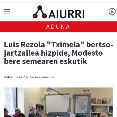
ADUNA
Luis Rezola "Tximela" bertso-
jartzailea hizpide, Modesto
bere semearen eskutik
Xabier Lasa
2023ko ekainaren 8a