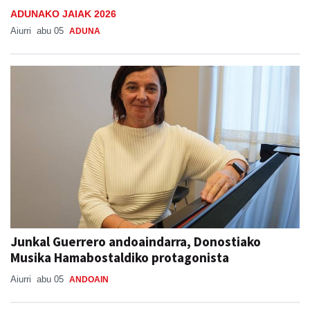
ADUNAKO JAIAK 2026
Aiurri
abu 05
ADUNA
Junkal Guerrero andoaindarra, Donostiako
Musika Hamabostaldiko protagonista
Aiurri
abu 05
ANDOAIN