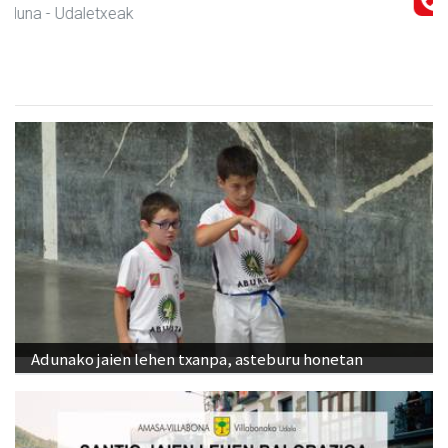
Urnieta
- Akupuntura
Adunako jaien lehen txanpa, asteburu honetan