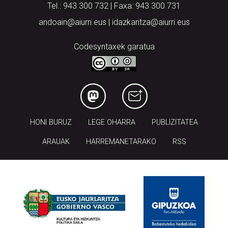
Tel.: 943 300 732 | Faxa: 943 300 731
andoain@aiurri.eus | idazkaritza@aiurri.eus
Codesyntaxek garatua
HONI BURUZ
LEGE OHARRA
PUBLIZITATEA
ARAUAK
HARREMANETARAKO
RSS