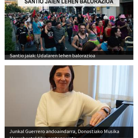
Santio jaiak: Udalaren lehen balorazioa
Junkal Guerrero andoaindarra, Donostiako Musika