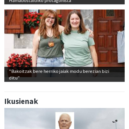
Hamabostaldiko protagonista
"Bakoitzak bere herriko jaiak modu berezian bizi
ditu"
Ikusienak