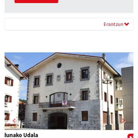
Erantzun
Previous
Next
Osane belar eta eko denda