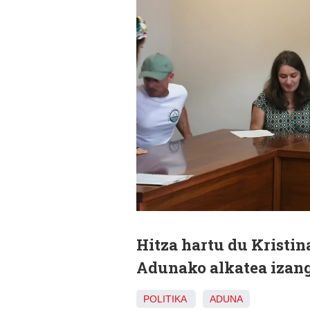
Hitza hartu du Kristin
Adunako alkatea izan
POLITIKA
ADUNA