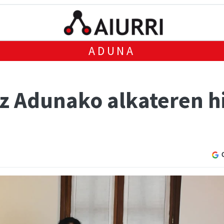
ADUNA
ez Adunako alkateren h