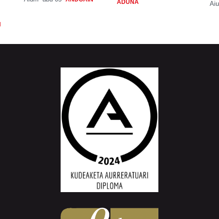
ADUNA
Aiu
N