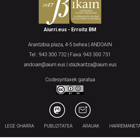
Aiurri.eus - Erroitz BM
Arantzibia plaza, 4-5 behea | ANDOAIN
Tel.: 943 300 732 | Faxa: 943 300 731
andoain@aiurri.eus | idazkaritza@aiurri.eus
Codesyntaxek garatua
LEGE OHARRA
PUBLIZITATEA
ARAUAK
HARREMANET