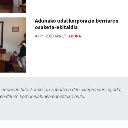
Adunako udal korporazio berriaren
osaketa-ekitaldia
Aiurri
2023 eka 17
ADUNA
ortasun hitzak jaso eta zabaltzen ditu. Harpidedun eginda,
tzen dituen komunikabidea babestuko duzu.