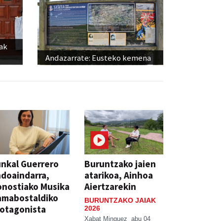
iak
Andazarrate: Eusteko kemena
nkal Guerrero
Buruntzako jaien
doaindarra,
atarikoa, Ainhoa
nostiako Musika
Aiertzarekin
amabostaldiko
BURUNTZAKO JAIAK
otagonista
2026
Xabat Minguez
abu 04