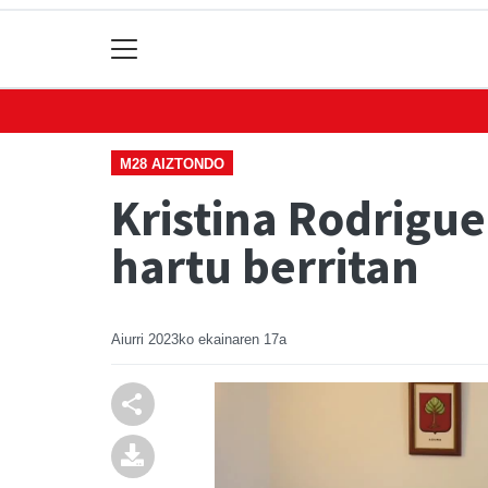
M28 AIZTONDO
Kristina Rodrigu
hartu berritan
Aiurri
2023ko ekainaren 17a