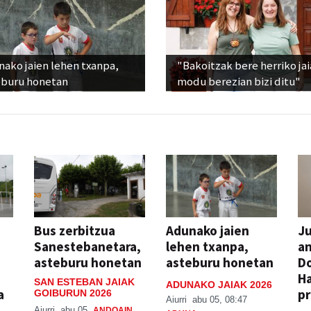
ako jaien lehen txanpa,
"Bakoitzak bere herriko ja
eburu honetan
modu berezian bizi ditu"
Bus zerbitzua
Adunako jaien
Ju
Sanestebanetara,
lehen txanpa,
an
asteburu honetan
asteburu honetan
Do
H
SAN ESTEBAN JAIAK
ADUNAKO JAIAK 2026
a
pr
GOIBURUN 2026
Aiurri
abu 05, 08:47
Aiurri
abu 05
ANDOAIN