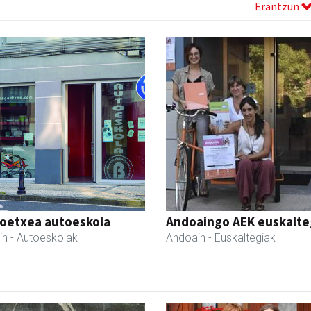
Erantzun
oetxea autoeskola
Andoaingo AEK euskalte
in
- Autoeskolak
Andoain
- Euskaltegiak