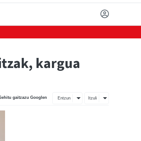
itzak, kargua
Gehitu gaitzazu Googlen
Entzun
Itzuli