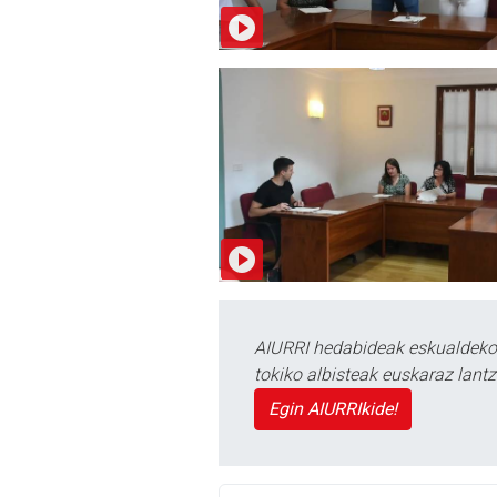
AIURRI hedabideak eskualdeko n
tokiko albisteak euskaraz lan
Egin AIURRIkide!