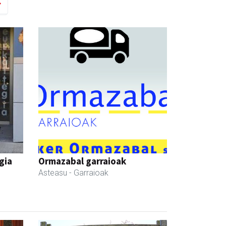
gia
Ormazabal garraioak
Asteasu
- Garraioak