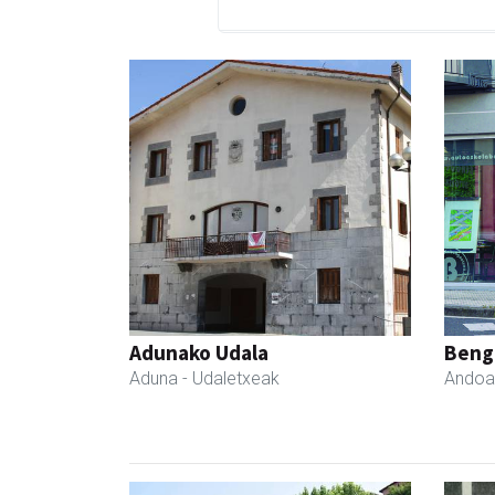
Adunako Udala
Beng
Aduna
- Udaletxeak
Andoa