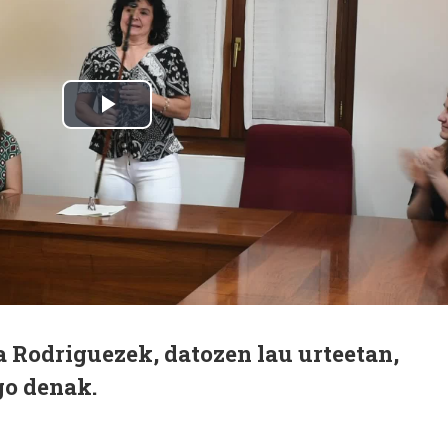
a Rodriguezek, datozen lau urteetan,
go denak.