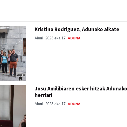
Kristina Rodriguez, Adunako alkate
Aiurri
2023 eka 17
ADUNA
Josu Amilibiaren esker hitzak Adunak
herriari
Aiurri
2023 eka 17
ADUNA