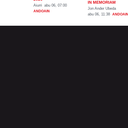
IN MEMORIAM
Aiurri
abu 06, 07:00
Jon Ander Ubeda
ANDOAIN
abu 06, 11:38
ANDOAI