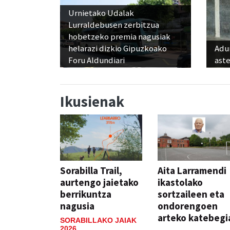
Urnietako Udalak
Lurraldebusen zerbitzua
hobetzeko premia nagusiak
helarazi dizkio Gipuzkoako
Adun
Foru Aldundiari
ast
Ikusienak
Sorabilla Trail,
Aita Larramendi
aurtengo jaietako
ikastolako
berrikuntza
sortzaileen eta
nagusia
ondorengoen
arteko katebegi
SORABILLAKO JAIAK
2026