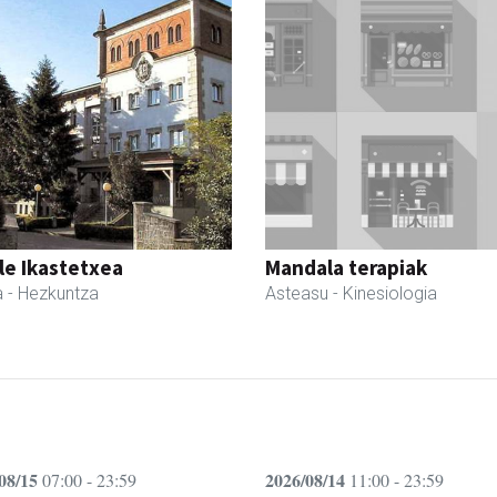
le Ikastetxea
Mandala terapiak
a
- Hezkuntza
Asteasu
- Kinesiologia
08/15
2026/08/14
07:00 - 23:59
11:00 - 23:59