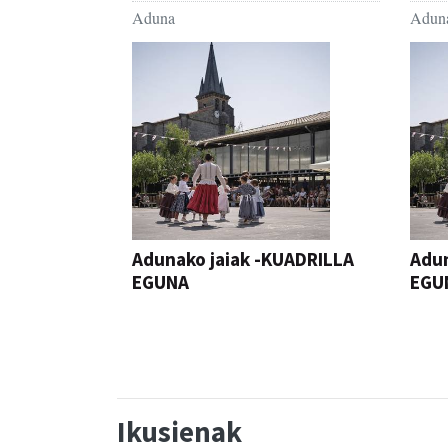
Aduna
Adun
Adunako jaiak -KUADRILLA
Adun
EGUNA
EGU
JAIA
JAIA
Ikusienak