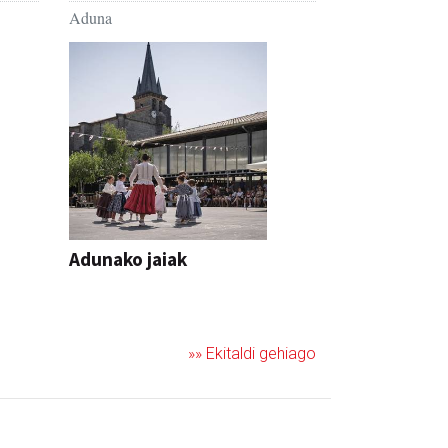
Aduna
Adunako jaiak
JAIA
»» Ekitaldi gehiago