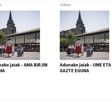
a
Aduna
ako jaiak - AMA BIRJIN
Adunako jaiak - UME ETA
NA
GAZTE EGUNA
JAIA