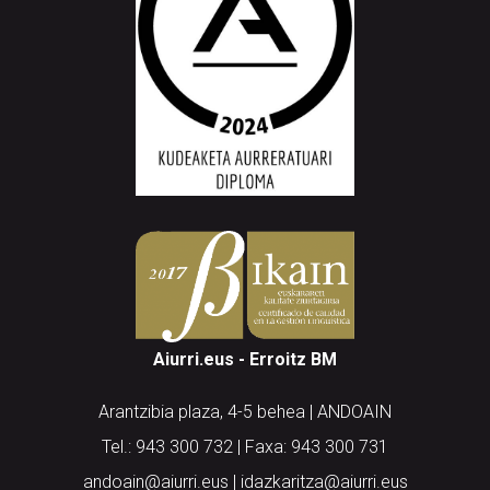
Aiurri.eus - Erroitz BM
Arantzibia plaza, 4-5 behea | ANDOAIN
Tel.: 943 300 732 | Faxa: 943 300 731
andoain@aiurri.eus | idazkaritza@aiurri.eus