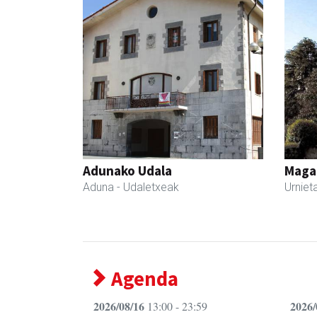
Adunako Udala
Maga
Aduna
- Udaletxeak
Urniet
Agenda
2026/08/16
2026/
13:00 - 23:59