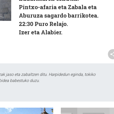
Pintxo-afaria eta Zabala eta
Aburuza sagardo barrikotea.
22:30
Puro Relajo.
Izer eta Alabier.
k jaso eta zabaltzen ditu. Harpidedun eginda, tokiko
bidea babestuko duzu.