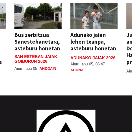
Bus zerbitzua
Adunako jaien
Ju
Sanestebanetara,
lehen txanpa,
an
asteburu honetan
asteburu honetan
Do
H
SAN ESTEBAN JAIAK
ADUNAKO JAIAK 2026
a
pr
GOIBURUN 2026
Aiurri
abu 05, 08:47
Aiurri
abu 05
ANDOAIN
ADUNA
Aiu
N