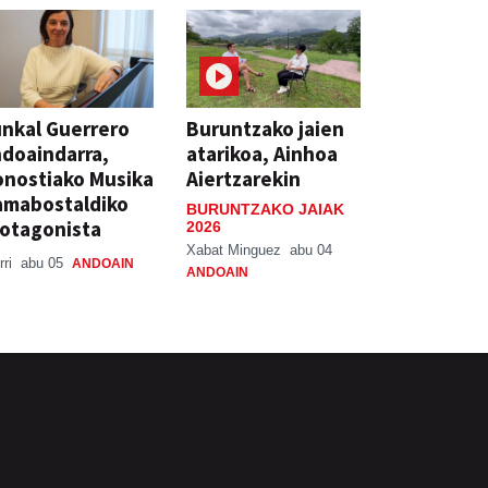
nkal Guerrero
Buruntzako jaien
doaindarra,
atarikoa, Ainhoa
nostiako Musika
Aiertzarekin
amabostaldiko
BURUNTZAKO JAIAK
otagonista
2026
Xabat Minguez
abu 04
rri
abu 05
ANDOAIN
ANDOAIN