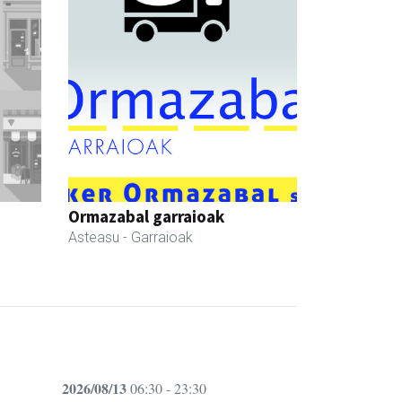
Ormazabal garraioak
Asteasu
- Garraioak
2026/08/13
06:30 - 23:30