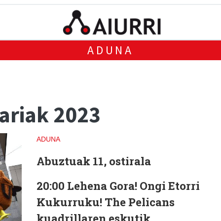
ADUNA
riak 2023
ADUNA
Abuztuak 11, ostirala
20:00
Lehena Gora! Ongi Etorri
Kukurruku! The Pelicans
kuadrillaren eskutik.