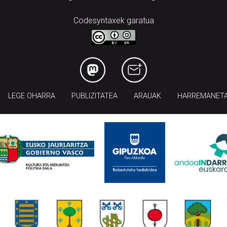
Codesyntaxek garatua
LEGE OHARRA
PUBLIZITATEA
ARAUAK
HARREMANET