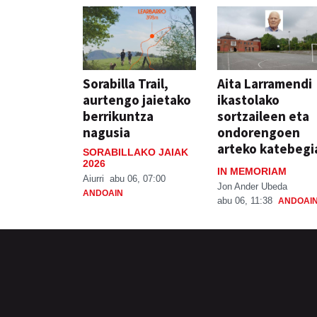
Sorabilla Trail,
Aita Larramendi
aurtengo jaietako
ikastolako
berrikuntza
sortzaileen eta
nagusia
ondorengoen
arteko katebegi
SORABILLAKO JAIAK
2026
IN MEMORIAM
Aiurri
abu 06, 07:00
Jon Ander Ubeda
ANDOAIN
abu 06, 11:38
ANDOAI