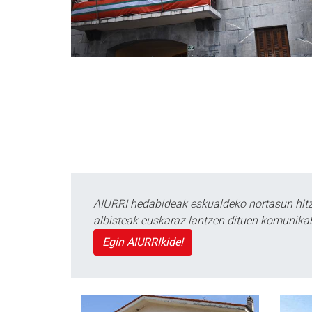
AIURRI hedabideak eskualdeko nortasun hitza
albisteak euskaraz lantzen dituen komunika
Egin AIURRIkide!