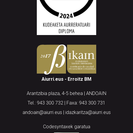
Aiurri.eus - Erroitz BM
Arantzibia plaza, 4-5 behea | ANDOAIN
Tel.: 943 300 732 | Faxa: 943 300 731
andoain@aiurri.eus | idazkaritza@aiurri.eus
Codesyntaxek garatua