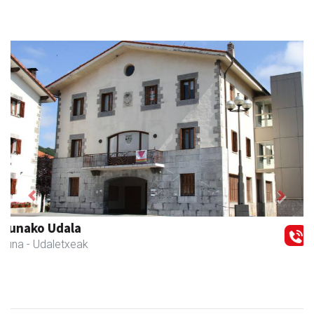
Previous
Next
Francisco Mendikute
Andoain
- Harategiak