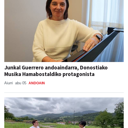
Junkal Guerrero andoaindarra, Donostiako
Musika Hamabostaldiko protagonista
Aiurri
abu 05
ANDOAIN