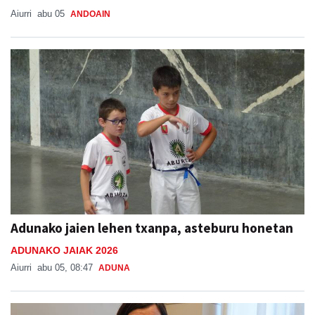
Aiurri
abu 05
ANDOAIN
Adunako jaien lehen txanpa, asteburu honetan
ADUNAKO JAIAK 2026
Aiurri
abu 05, 08:47
ADUNA