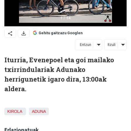
Gehitu gaitzazu Googlen
Entzun
Itzuli
Iturria, Evenepoel eta goi mailako
txirrindulariak Adunako
herrigunetik igaro dira, 13:00ak
aldera.
KIROLA
ADUNA
Erlazionatuak