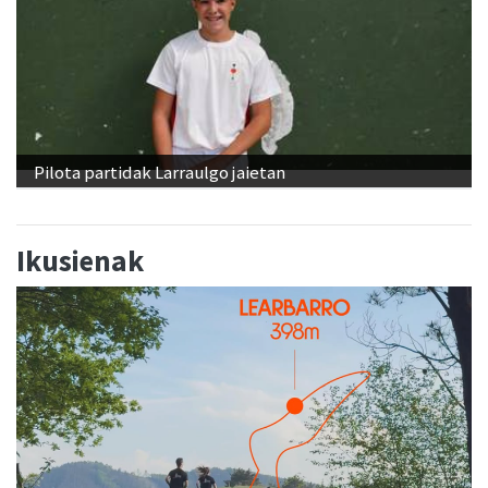
Pilota partidak Larraulgo jaietan
Ikusienak