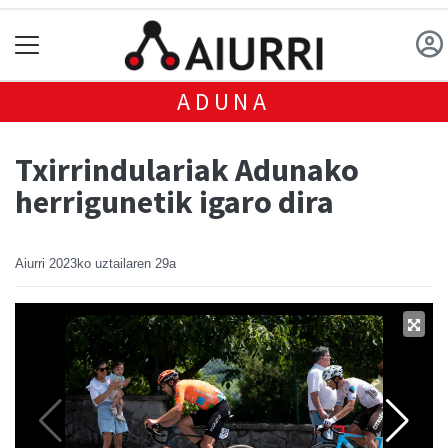
ADUNA
Txirrindulariak Adunako
herrigunetik igaro dira
Aiurri
2023ko uztailaren 29a