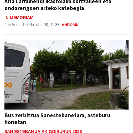
Aita Larramendi ikastolako sortzaileen eta
ondorengoen arteko katebegia
IN MEMORIAM
Jon Ander Ubeda
abu 06, 11:38
ANDOAIN
Bus zerbitzua Sanestebanetara, asteburu
honetan
SAN ESTEBAN JAIAK GOIBURUN 2026