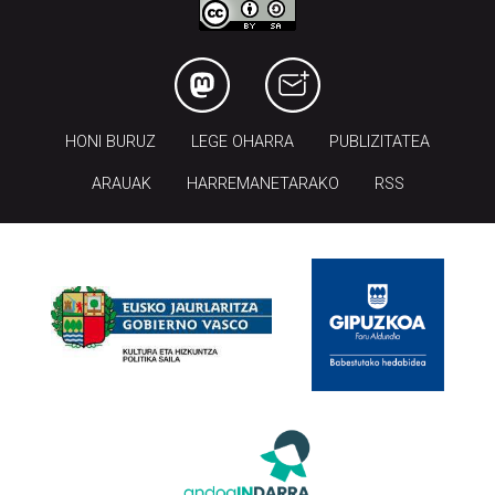
HONI BURUZ
LEGE OHARRA
PUBLIZITATEA
ARAUAK
HARREMANETARAKO
RSS