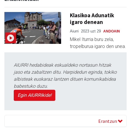
Klasikoa Adunatik
igaro denean
Aiurri
2023 uzt 29
ANDOAIN
Mikel Iturria buru zela,
tropelburua igaro den unea.
AIURRI hedabideak eskualdeko nortasun hitzak
jaso eta zabaltzen ditu. Harpidedun eginda, tokiko
albisteak euskaraz lantzen dituen komunikabidea
babestuko duzu.
Egin AIURRIkide!
Erantzun