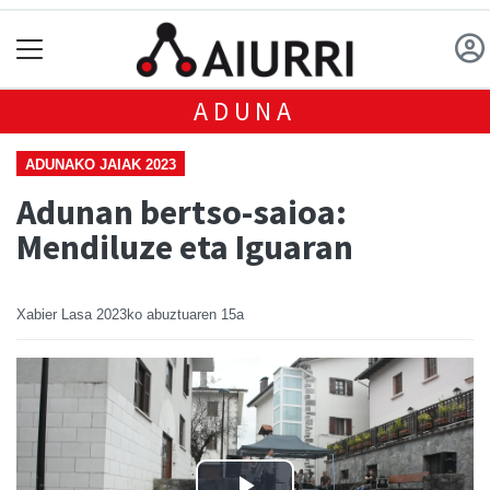
ADUNA
ADUNAKO JAIAK 2023
Adunan bertso-saioa:
Mendiluze eta Iguaran
Xabier Lasa
2023ko abuztuaren 15a