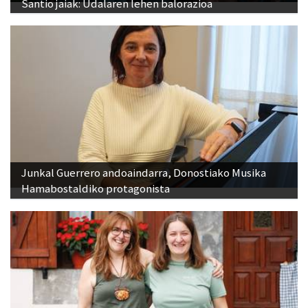
Santio jaiak: Udalaren lehen balorazioa
Junkal Guerrero andoaindarra, Donostiako Musika
Hamabostaldiko protagonista