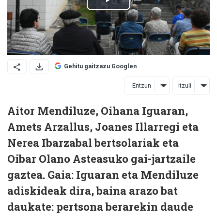
Gehitu gaitzazu Googlen
Entzun
Itzuli
Aitor Mendiluze, Oihana Iguaran,
Amets Arzallus, Joanes Illarregi eta
Nerea Ibarzabal bertsolariak eta
Oibar Olano Asteasuko gai-jartzaile
gaztea. Gaia: Iguaran eta Mendiluze
adiskideak dira, baina arazo bat
daukate: pertsona berarekin daude