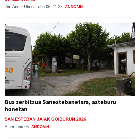
Jon Ander Ubeda
abu 06, 11:38
ANDOAIN
Bus zerbitzua Sanestebanetara, asteburu
honetan
SAN ESTEBAN JAIAK GOIBURUN 2026
Aiurri
abu 05
ANDOAIN