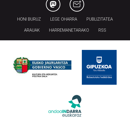
HONI BURUZ
LEGE OHARRA
PUBLIZITATEA
ARAUAK
HARREMANETARAKO
RSS