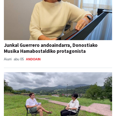
Junkal Guerrero andoaindarra, Donostiako
Musika Hamabostaldiko protagonista
Aiurri
abu 05
ANDOAIN