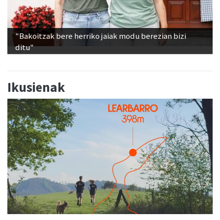
"Bakoitzak bere herriko jaiak modu berezian bizi
ditu"
Ikusienak