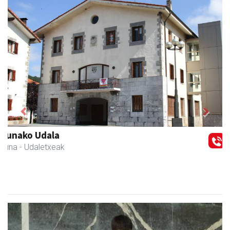
Previous
Next
Goine esnekiak
Asteasu
- Esnekiak