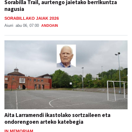
Sorabilla Trail, aurtengo jaietako berrikuntza
nagusia
SORABILLAKO JAIAK 2026
Aiurri
abu 06, 07:00
ANDOAIN
Aita Larramendi ikastolako sortzaileen eta
ondorengoen arteko katebegia
IN MEMORIAM