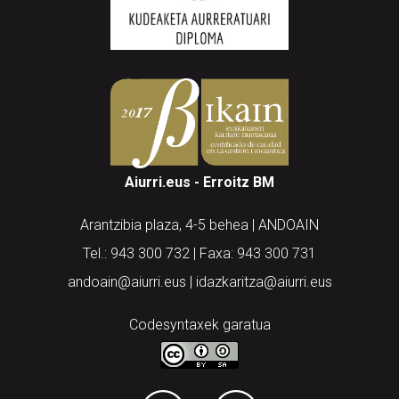
Aiurri.eus - Erroitz BM
Arantzibia plaza, 4-5 behea | ANDOAIN
Tel.: 943 300 732 | Faxa: 943 300 731
andoain@aiurri.eus | idazkaritza@aiurri.eus
Codesyntaxek garatua