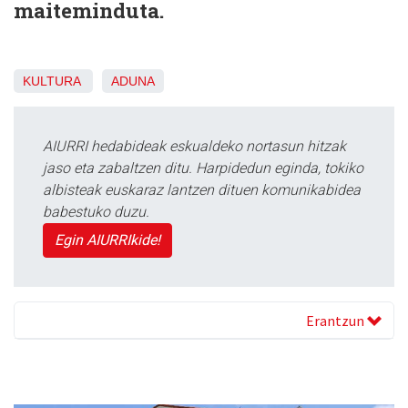
maiteminduta.
KULTURA
ADUNA
AIURRI hedabideak eskualdeko nortasun hitzak
jaso eta zabaltzen ditu. Harpidedun eginda, tokiko
albisteak euskaraz lantzen dituen komunikabidea
babestuko duzu.
Egin AIURRIkide!
Erantzun