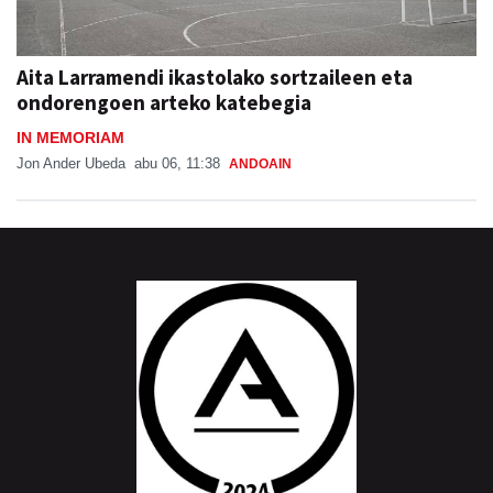
Aita Larramendi ikastolako sortzaileen eta
ondorengoen arteko katebegia
IN MEMORIAM
Jon Ander Ubeda
abu 06, 11:38
ANDOAIN