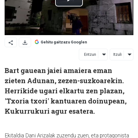
Gehitu gaitzazu Googlen
Entzun
Itzuli
Bart gauean jaiei amaiera eman
zieten Adunan, zezen-suzkoarekin.
Herrikide ugari elkartu zen plazan,
'Txoria txori' kantuaren doinupean,
Kukurrukuri agur esatera.
Ekitaldia Dani Arizalak zuzendu zuen, eta protagonista