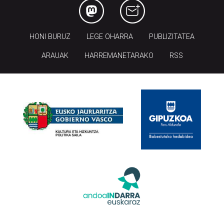
HONI BURUZ
LEGE OHARRA
PUBLIZITATEA
ARAUAK
HARREMANETARAKO
RSS