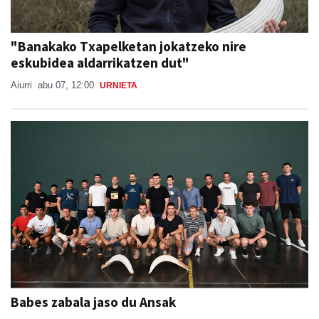
"Banakako Txapelketan jokatzeko nire
eskubidea aldarrikatzen dut"
Aiurri
abu 07, 12:00
URNIETA
Babes zabala jaso du Ansak