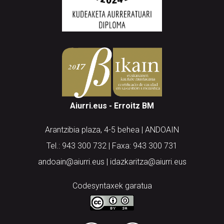
Aiurri.eus - Erroitz BM
Arantzibia plaza, 4-5 behea | ANDOAIN
Tel.: 943 300 732 | Faxa: 943 300 731
andoain@aiurri.eus | idazkaritza@aiurri.eus
Codesyntaxek garatua