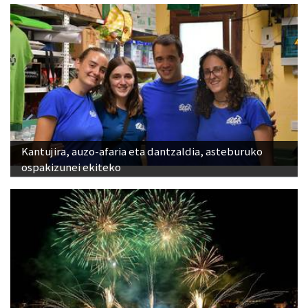
Kantujira, auzo-afaria eta dantzaldia, asteburuko
ospakizunei ekiteko