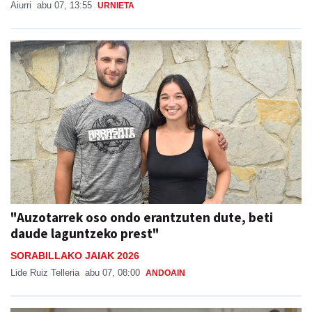
Aiurri
abu 07, 13:55
URNIETA
"Auzotarrek oso ondo erantzuten dute, beti
daude laguntzeko prest"
SORABILLAKO JAIAK 2026
Lide Ruiz Telleria
abu 07, 08:00
ANDOAIN