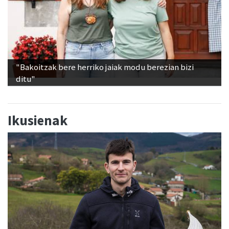
"Bakoitzak bere herriko jaiak modu berezian bizi
ditu"
Ikusienak