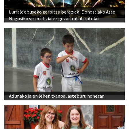
Lurraldebuseko zerbitzu bereziak, Donostiako Aste
Nagusiko su-artifizialez gozatu ahal izateko
Adunako jaien lehen txanpa, asteburu honetan