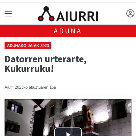
ADUNA
ADUNAKO JAIAK 2023
Datorren urterarte,
Kukurruku!
Aiurri
2023ko abuztuaren 16a