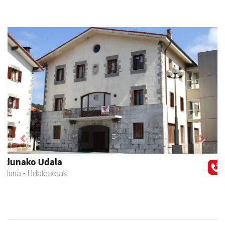
Previous
Next
Ormendi kirolak
Andoain
- Kirol dendak