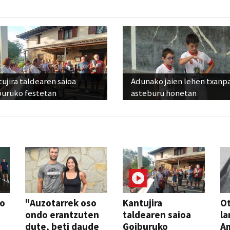
ujira taldearen saioa
Adunako jaien lehen txanp
buruko festetan
asteburu honetan
so
"Auzotarrek oso
Kantujira
Ot
ondo erantzuten
taldearen saioa
la
dute, beti daude
Goiburuko
A