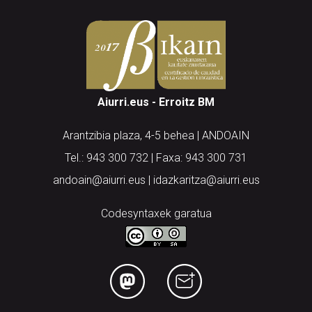
Aiurri.eus - Erroitz BM
Arantzibia plaza, 4-5 behea | ANDOAIN
Tel.: 943 300 732 | Faxa: 943 300 731
andoain@aiurri.eus | idazkaritza@aiurri.eus
Codesyntaxek garatua