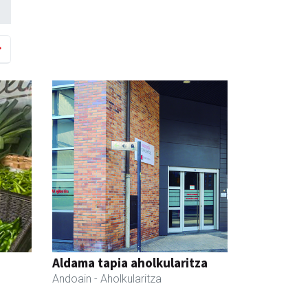
Aldama tapia aholkularitza
Andoain
- Aholkularitza