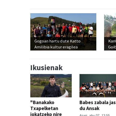
Gogoan hartu dute Katto
Kant
Amilibia kultur eragilea
Goi
Ikusienak
"Banakako
Babes zabala ja
Txapelketan
du Ansak
jokatzeko nire
Aiurri
abu 07, 13:55