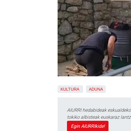
KULTURA
ADUNA
AIURRI hedabideak eskualdeko n
tokiko albisteak euskaraz lan
Egin AIURRIkide!