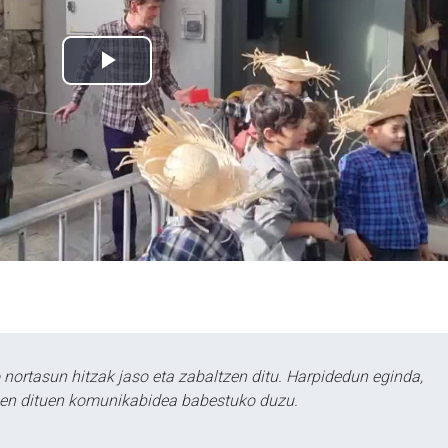
ortasun hitzak jaso eta zabaltzen ditu. Harpidedun eginda,
tzen dituen komunikabidea babestuko duzu.