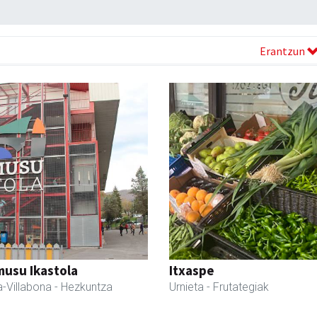
Erantzun
usu Ikastola
Itxaspe
-Villabona
- Hezkuntza
Urnieta
- Frutategiak