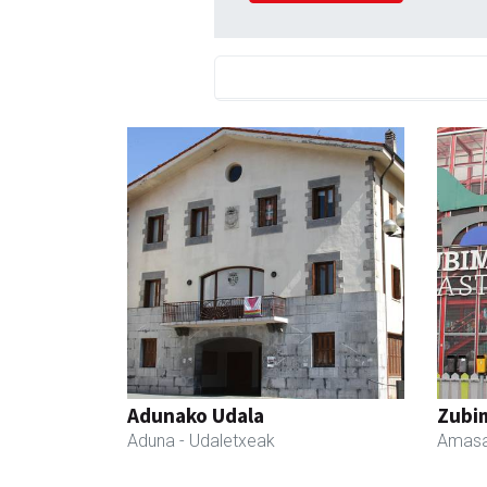
Adunako Udala
Zubim
Aduna
- Udaletxeak
Amasa