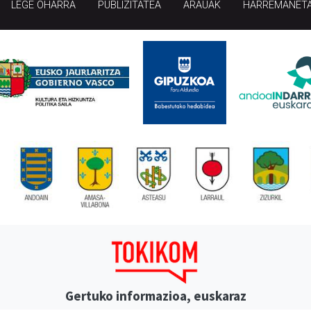
LEGE OHARRA
PUBLIZITATEA
ARAUAK
HARREMANET
Gertuko informazioa, euskaraz