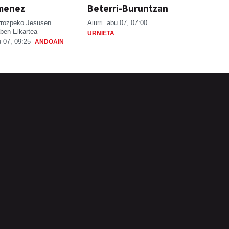
menez
Beterri-Buruntzan
rrozpeko Jesusen
Aiurri
abu 07, 07:00
ben Elkartea
URNIETA
 07, 09:25
ANDOAIN