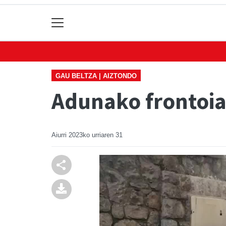
GAU BELTZA | AIZTONDO
Adunako frontoian
Aiurri
2023ko urriaren 31