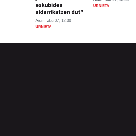
eskubidea
URNIETA
aldarrikatzen dut"
Aiurri
abu 07, 12:00
URNIETA