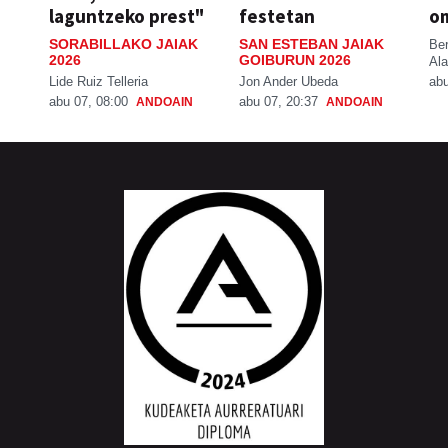
laguntzeko prest"
festetan
o
SORABILLAKO JAIAK
SAN ESTEBAN JAIAK
Be
2026
GOIBURUN 2026
Ala
Lide Ruiz Telleria
Jon Ander Ubeda
abu
abu 07, 08:00
abu 07, 20:37
ANDOAIN
ANDOAIN