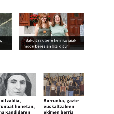
a,
"Bakoitzak bere herriko jaiak
modu berezian bizi ditu"
oitzaldia,
Burrunba, gazte
runbat honetan,
euskaltzaleen
ma Kandidaren
ekimen berria