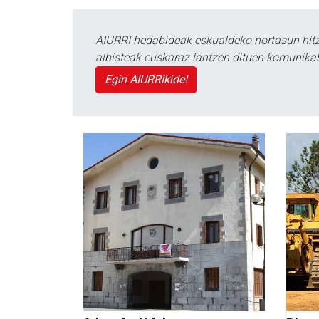
AIURRI hedabideak eskualdeko nortasun hitza
albisteak euskaraz lantzen dituen komunika
Egin AIURRIkide!