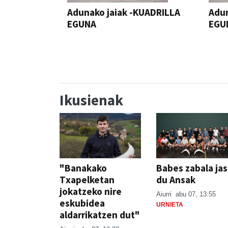
Adunako jaiak -KUADRILLA
Adun
EGUNA
EGU
JAIA
JAIA
Ikusienak
"Banakako
Babes zabala ja
Txapelketan
du Ansak
jokatzeko nire
Aiurri
abu 07, 13:55
eskubidea
URNIETA
aldarrikatzen dut"