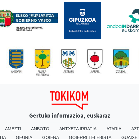
Gertuko informazioa, euskaraz
AMEZTI
ANBOTO
ANTXETA IRRATIA
ATARIA
AZP
TIA
GEURIA
GOIENA
GOIERRI TELEBISTA
GUAIXE