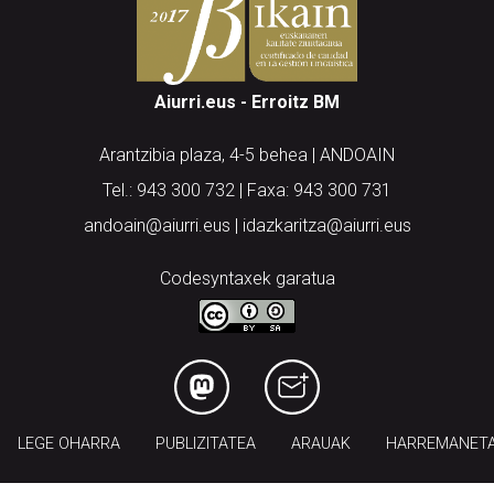
Aiurri.eus - Erroitz BM
Arantzibia plaza, 4-5 behea | ANDOAIN
Tel.: 943 300 732 | Faxa: 943 300 731
andoain@aiurri.eus | idazkaritza@aiurri.eus
Codesyntaxek garatua
LEGE OHARRA
PUBLIZITATEA
ARAUAK
HARREMANET