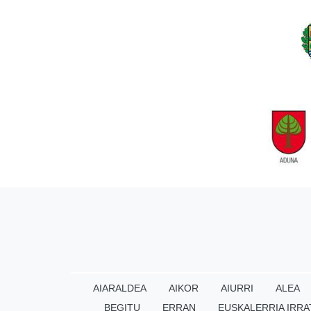
AIARALDEA
AIKOR
AIURRI
ALEA
BEGITU
ERRAN
EUSKALERRIA IRRA