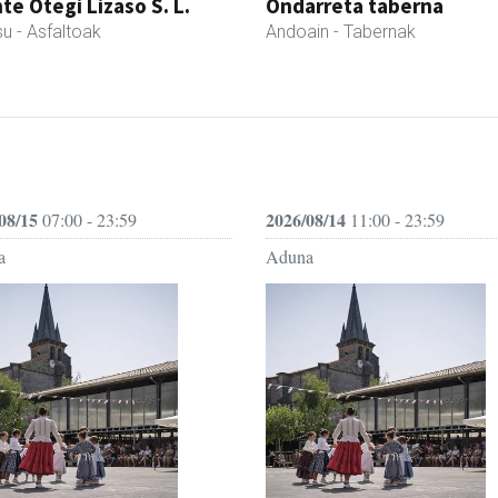
te Otegi Lizaso S. L.
Ondarreta taberna
su
- Asfaltoak
Andoain
- Tabernak
08/15
2026/08/14
07:00 - 23:59
11:00 - 23:59
a
Aduna