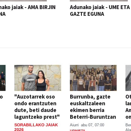
ako jaiak - AMA BIRJIN
Adunako jaiak - UME ETA
NA
GAZTE EGUNA
JAIA
so
"Auzotarrek oso
Burrunba, gazte
Ot
ondo erantzuten
euskaltzaleen
la
dute, beti daude
ekimen berria
A
laguntzeko prest"
Beterri-Buruntzan
o
SORABILLAKO JAIAK
Aiurri
abu 07, 07:00
Be
2026
Ala