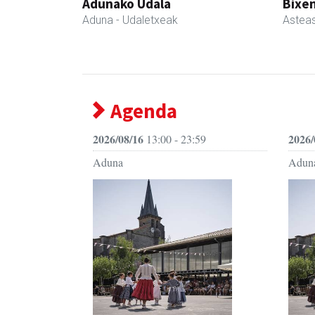
Adunako Udala
Bixen
Aduna
- Udaletxeak
Astea
Agenda
2026/08/16
2026/
13:00 - 23:59
Aduna
Adun