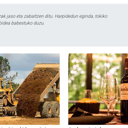
k jaso eta zabaltzen ditu. Harpidedun eginda, tokiko
bidea babestuko duzu.