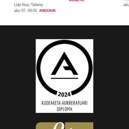
URNIETA
Lide Ruiz Telleria
abu
abu 07, 08:00
ANDOAIN