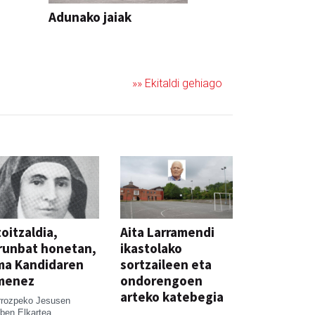
Adunako jaiak
JAIA
»» Ekitaldi gehiago
oitzaldia,
Aita Larramendi
runbat honetan,
ikastolako
ma Kandidaren
sortzaileen eta
menez
ondorengoen
arteko katebegia
rrozpeko Jesusen
ben Elkartea