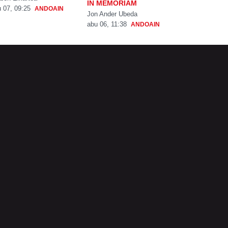
IN MEMORIAM
 07, 09:25
ANDOAIN
Jon Ander Ubeda
abu 06, 11:38
ANDOAIN