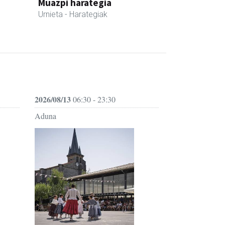
Muazpi harategia
Urnieta
- Harategiak
2026/08/13
06:30 - 23:30
Aduna