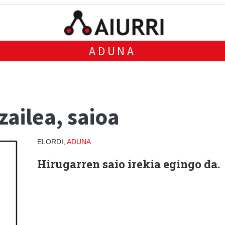
ADUNA
zailea, saioa
ELORDI,
ADUNA
Hirugarren saio irekia egingo da.