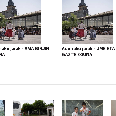
ako jaiak - AMA BIRJIN
Adunako jaiak - UME ETA
NA
GAZTE EGUNA
JAIA