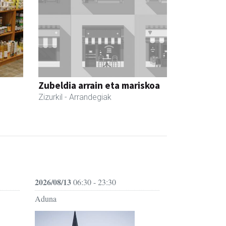
Zubeldia arrain eta mariskoa
Zizurkil
- Arrandegiak
2026/08/13
06:30 - 23:30
Aduna