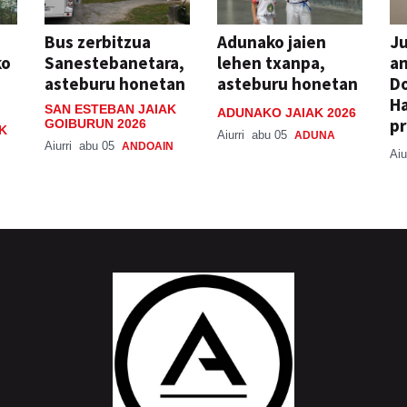
Bus zerbitzua
Adunako jaien
Ju
ko
Sanestebanetara,
lehen txanpa,
an
asteburu honetan
asteburu honetan
Do
H
SAN ESTEBAN JAIAK
ADUNAKO JAIAK 2026
pr
GOIBURUN 2026
K
Aiurri
abu 05
ADUNA
Aiurri
abu 05
ANDOAIN
Aiu