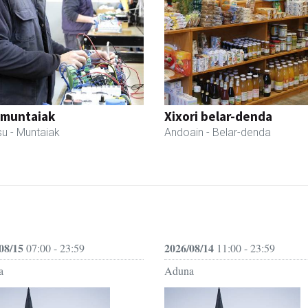
 muntaiak
Xixori belar-denda
su
- Muntaiak
Andoain
- Belar-denda
08/15
2026/08/14
07:00 - 23:59
11:00 - 23:59
a
Aduna