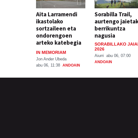
Aita Larramendi
Sorabilla Trail,
ikastolako
aurtengo jaieta
sortzaileen eta
berrikuntza
ondorengoen
nagusia
arteko katebegia
SORABILLAKO JAIA
2026
IN MEMORIAM
Aiurri
abu 06, 07:00
Jon Ander Ubeda
ANDOAIN
abu 06, 11:38
ANDOAIN