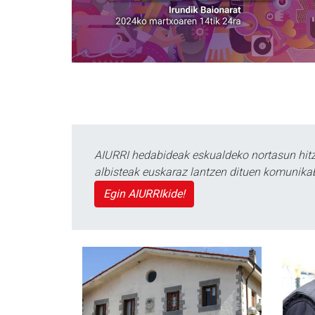
AIURRI hedabideak eskualdeko nortasun hitza
albisteak euskaraz lantzen dituen komunika
Egin AIURRIkide!