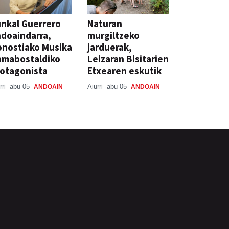
nkal Guerrero
Naturan
doaindarra,
murgiltzeko
nostiako Musika
jarduerak,
amabostaldiko
Leizaran Bisitarien
otagonista
Etxearen eskutik
rri
abu 05
Aiurri
abu 05
ANDOAIN
ANDOAIN