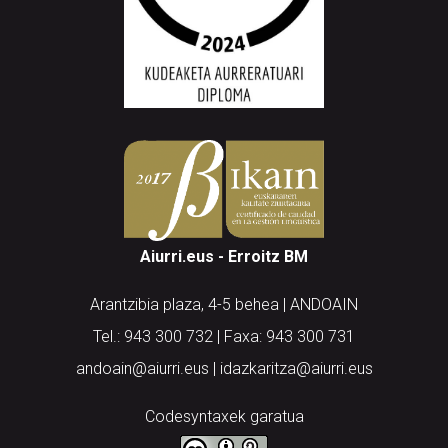
Aiurri.eus - Erroitz BM
Arantzibia plaza, 4-5 behea | ANDOAIN
Tel.: 943 300 732 | Faxa: 943 300 731
andoain@aiurri.eus | idazkaritza@aiurri.eus
Codesyntaxek garatua