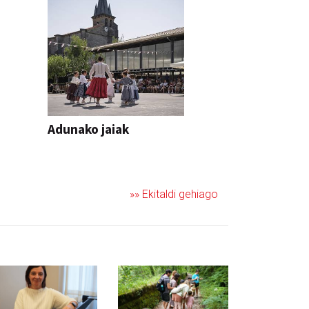
Adunako jaiak
JAIA
»» Ekitaldi gehiago