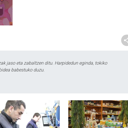
k jaso eta zabaltzen ditu. Harpidedun eginda, tokiko
bidea babestuko duzu.