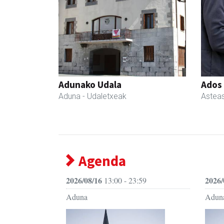
Adunako Udala
Ados
Aduna
- Udaletxeak
Astea
Agenda
2026/08/16
2026/
13:00 - 23:59
Aduna
Adun