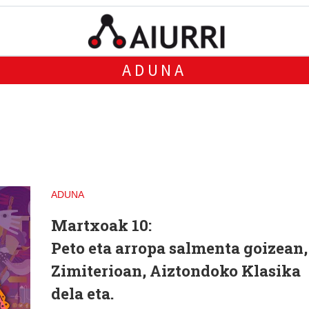
ADUNA
ADUNA
Martxoak 10:
Peto eta arropa salmenta goizean,
Zimiterioan, Aiztondoko Klasika
dela eta.