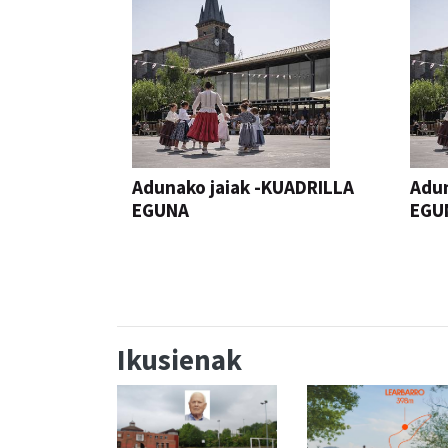
Adunako jaiak -KUADRILLA
Adun
EGUNA
EGU
JAIA
JAIA
Ikusienak