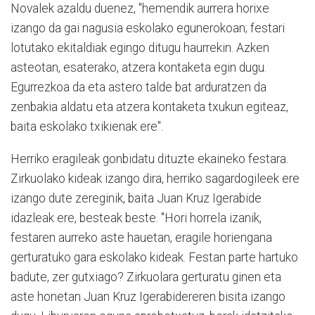
Novalek azaldu duenez, "hemendik aurrera horixe
izango da gai nagusia eskolako egunerokoan; festari
lotutako ekitaldiak egingo ditugu haurrekin. Azken
asteotan, esaterako, atzera kontaketa egin dugu.
Egurrezkoa da eta astero talde bat arduratzen da
zenbakia aldatu eta atzera kontaketa txukun egiteaz,
baita eskolako txikienak ere".
Herriko eragileak gonbidatu dituzte ekaineko festara.
Zirkuolako kideak izango dira, herriko sagardogileek ere
izango dute zereginik, baita Juan Kruz Igerabide
idazleak ere, besteak beste. "Hori horrela izanik,
festaren aurreko aste hauetan, eragile horiengana
gerturatuko gara eskolako kideak. Festan parte hartuko
badute, zer gutxiago? Zirkuolara gerturatu ginen eta
aste honetan Juan Kruz Igerabidereren bisita izango