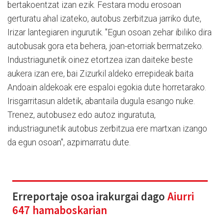
bertakoentzat izan ezik. Festara modu erosoan
gerturatu ahal izateko, autobus zerbitzua jarriko dute,
Irizar lantegiaren ingurutik. "Egun osoan zehar ibiliko dira
autobusak gora eta behera, joan-etorriak bermatzeko.
Industriagunetik oinez etortzea izan daiteke beste
aukera izan ere, bai Zizurkil aldeko errepideak baita
Andoain aldekoak ere espaloi egokia dute horretarako.
Irisgarritasun aldetik, abantaila dugula esango nuke.
Trenez, autobusez edo autoz inguratuta,
industriagunetik autobus zerbitzua ere martxan izango
da egun osoan", azpimarratu dute.
Erreportaje osoa irakurgai dago
Aiurri
647 hamaboskarian