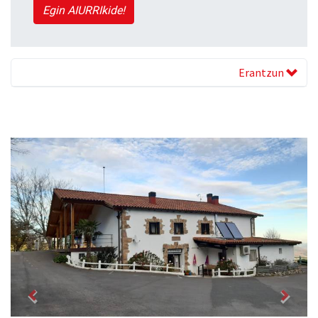
Egin AIURRIkide!
Erantzun
Previous
Next