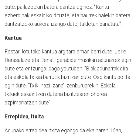
dute, pailazoekin batera dantza eginez: "Kantu
ezberdinak eskainiko dituzte, eta haurrek haiekin batera
dantzatzeko aukera izango dute, taldetan banatuta".
Kantua
Festari lotutako kantua argitara eman berri dute. Leire
Berasaluze eta Beñat Igerabide musikari adunarrek egin
dute eta entzungai dago youtuben. "Biak adunarrak dira
eta eskola txikia barrutik bizi izan dute. Oso kantu polita
egin dute, 'Txiki hazi izana' izenburuarekin. Eskola
txikiek eskaintzen dutena bizitzearen ohorea
azpimarratzen dute".
Errepidea, itxita
Adunako errepidea itxita egongo da ekainaren 16an,