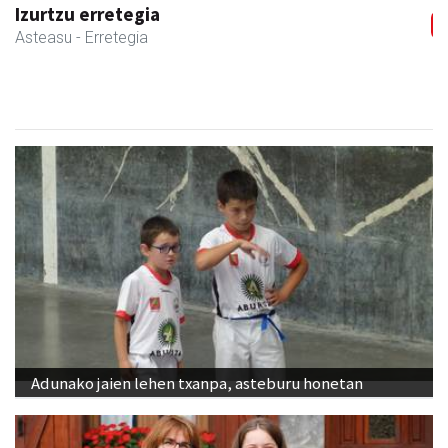
Izurtzu erretegia
Asteasu
- Erretegia
Adunako jaien lehen txanpa, asteburu honetan