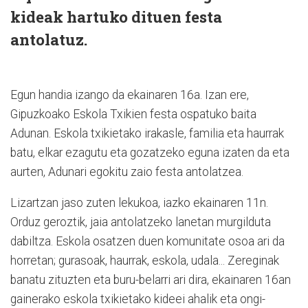
kideak hartuko dituen festa
antolatuz.
Egun handia izango da ekainaren 16a. Izan ere,
Gipuzkoako Eskola Txikien festa ospatuko baita
Adunan. Eskola txikietako irakasle, familia eta haurrak
batu, elkar ezagutu eta gozatzeko eguna izaten da eta
aurten, Adunari egokitu zaio festa antolatzea.
Lizartzan jaso zuten lekukoa, iazko ekainaren 11n.
Orduz geroztik, jaia antolatzeko lanetan murgilduta
dabiltza. Eskola osatzen duen komunitate osoa ari da
horretan; gurasoak, haurrak, eskola, udala... Zereginak
banatu zituzten eta buru-belarri ari dira, ekainaren 16an
gainerako eskola txikietako kideei ahalik eta ongi-