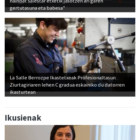
hainbat salestar etxetik jasotzen ari garen
gertutasuna eta babesa"
La Salle Berrozpe Ikastetxeak Profesionaltasun
Ziurtagiriaren lehen C gradua eskainiko du datorren
ikasturtean
Ikusienak