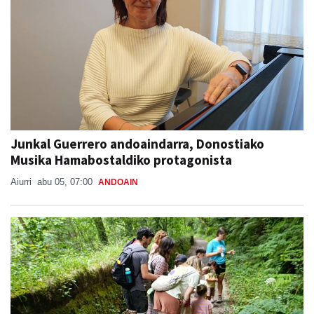
Junkal Guerrero andoaindarra, Donostiako
Musika Hamabostaldiko protagonista
Aiurri
abu 05, 07:00
ANDOAIN