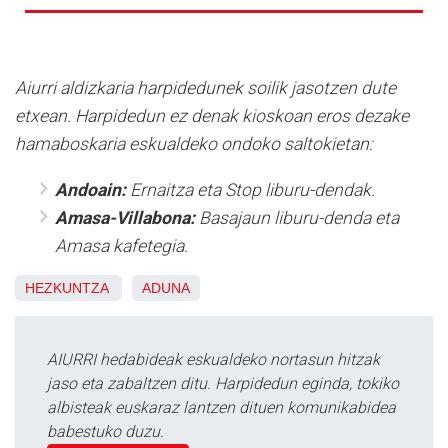
Aiurri aldizkaria harpidedunek soilik jasotzen dute
etxean. Harpidedun ez denak kioskoan eros dezake
hamaboskaria eskualdeko ondoko saltokietan:
Andoain:
Ernaitza eta Stop liburu-dendak.
Amasa-Villabona:
Basajaun liburu-denda eta
Amasa kafetegia.
HEZKUNTZA
ADUNA
AIURRI hedabideak eskualdeko nortasun hitzak
jaso eta zabaltzen ditu. Harpidedun eginda, tokiko
albisteak euskaraz lantzen dituen komunikabidea
babestuko duzu.