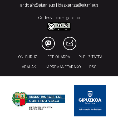
andoain@aiurri.eus | idazkaritza@aiurri.eus
Codesyntaxek garatua
HONI BURUZ
LEGE OHARRA
PUBLIZITATEA
ARAUAK
HARREMANETARAKO
RSS