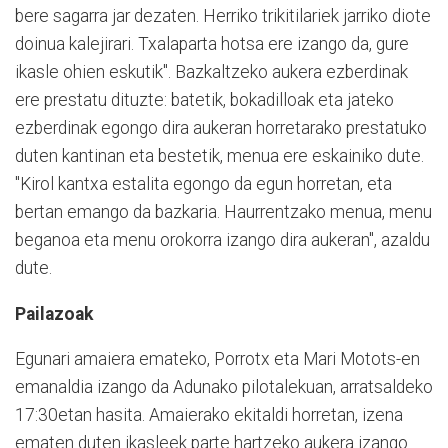
bere sagarra jar dezaten. Herriko trikitilariek jarriko diote
doinua kalejirari. Txalaparta hotsa ere izango da, gure
ikasle ohien eskutik". Bazkaltzeko aukera ezberdinak
ere prestatu dituzte: batetik, bokadilloak eta jateko
ezberdinak egongo dira aukeran horretarako prestatuko
duten kantinan eta bestetik, menua ere eskainiko dute.
"Kirol kantxa estalita egongo da egun horretan, eta
bertan emango da bazkaria. Haurrentzako menua, menu
beganoa eta menu orokorra izango dira aukeran", azaldu
dute.
Pailazoak
Egunari amaiera emateko, Porrotx eta Mari Motots-en
emanaldia izango da Adunako pilotalekuan, arratsaldeko
17:30etan hasita. Amaierako ekitaldi horretan, izena
ematen duten ikasleek parte hartzeko aukera izango