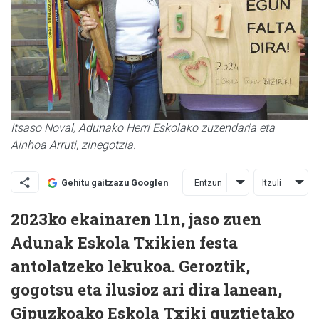
Itsaso Noval, Adunako Herri Eskolako zuzendaria eta
Ainhoa Arruti, zinegotzia.
Entzun
Itzuli
Gehitu gaitzazu Googlen
2023ko ekainaren 11n, jaso zuen
Adunak Eskola Txikien festa
antolatzeko lekukoa. Geroztik,
gogotsu eta ilusioz ari dira lanean,
Gipuzkoako Eskola Txiki guztietako