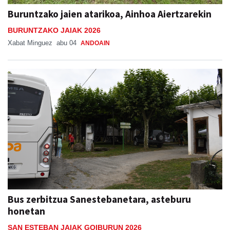
Buruntzako jaien atarikoa, Ainhoa Aiertzarekin
BURUNTZAKO JAIAK 2026
Xabat Minguez
abu 04
ANDOAIN
Bus zerbitzua Sanestebanetara, asteburu
honetan
SAN ESTEBAN JAIAK GOIBURUN 2026