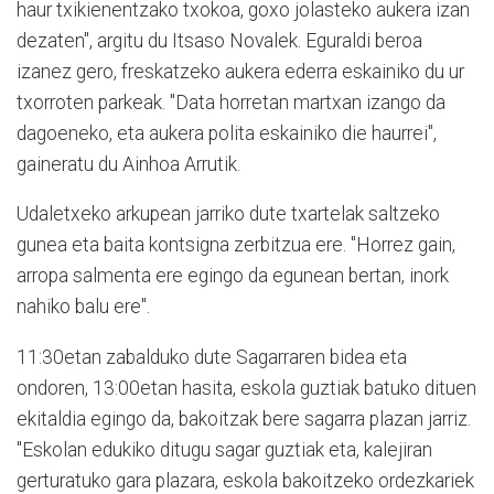
haur txikienentzako txokoa, goxo jolasteko aukera izan
dezaten", argitu du Itsaso Novalek. Eguraldi beroa
izanez gero, freskatzeko aukera ederra eskainiko du ur
txorroten parkeak. "Data horretan martxan izango da
dagoeneko, eta aukera polita eskainiko die haurrei",
gaineratu du Ainhoa Arrutik.
Udaletxeko arkupean jarriko dute txartelak saltzeko
gunea eta baita kontsigna zerbitzua ere. "Horrez gain,
arropa salmenta ere egingo da egunean bertan, inork
nahiko balu ere".
11:30etan zabalduko dute Sagarraren bidea eta
ondoren, 13:00etan hasita, eskola guztiak batuko dituen
ekitaldia egingo da, bakoitzak bere sagarra plazan jarriz.
"Eskolan edukiko ditugu sagar guztiak eta, kalejiran
gerturatuko gara plazara, eskola bakoitzeko ordezkariek