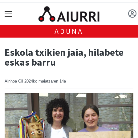
ADUNA
Eskola txikien jaia, hilabete
eskas barru
Ainhoa Gil
2024ko maiatzaren 14a