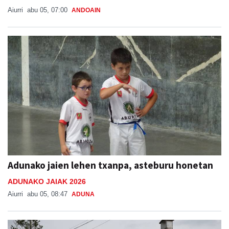
Aiurri
abu 05, 07:00
ANDOAIN
Adunako jaien lehen txanpa, asteburu honetan
ADUNAKO JAIAK 2026
Aiurri
abu 05, 08:47
ADUNA