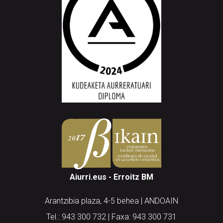
Aiurri.eus - Erroitz BM
Arantzibia plaza, 4-5 behea | ANDOAIN
Tel.: 943 300 732 | Faxa: 943 300 731