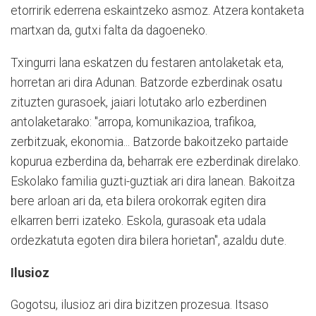
etorririk ederrena eskaintzeko asmoz. Atzera kontaketa
martxan da, gutxi falta da dagoeneko.
Txingurri lana eskatzen du festaren antolaketak eta,
horretan ari dira Adunan. Batzorde ezberdinak osatu
zituzten gurasoek, jaiari lotutako arlo ezberdinen
antolaketarako: "arropa, komunikazioa, trafikoa,
zerbitzuak, ekonomia... Batzorde bakoitzeko partaide
kopurua ezberdina da, beharrak ere ezberdinak direlako.
Eskolako familia guzti-guztiak ari dira lanean. Bakoitza
bere arloan ari da, eta bilera orokorrak egiten dira
elkarren berri izateko. Eskola, gurasoak eta udala
ordezkatuta egoten dira bilera horietan", azaldu dute.
Ilusioz
Gogotsu, ilusioz ari dira bizitzen prozesua. Itsaso