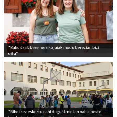
"Bakoitzak bere herriko jaiak modu berezian bizi
ditu"
"Bihotzez eskertu nahi dugu Urnietan nahiz beste