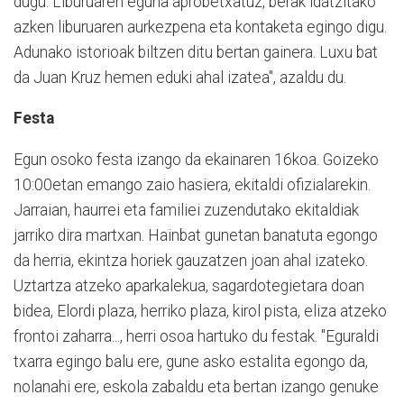
dugu. Liburuaren eguna aprobetxatuz, berak idatzitako
azken liburuaren aurkezpena eta kontaketa egingo digu.
Adunako istorioak biltzen ditu bertan gainera. Luxu bat
da Juan Kruz hemen eduki ahal izatea", azaldu du.
Festa
Egun osoko festa izango da ekainaren 16koa. Goizeko
10:00etan emango zaio hasiera, ekitaldi ofizialarekin.
Jarraian, haurrei eta familiei zuzendutako ekitaldiak
jarriko dira martxan. Hainbat gunetan banatuta egongo
da herria, ekintza horiek gauzatzen joan ahal izateko.
Uztartza atzeko aparkalekua, sagardotegietara doan
bidea, Elordi plaza, herriko plaza, kirol pista, eliza atzeko
frontoi zaharra..., herri osoa hartuko du festak. "Eguraldi
txarra egingo balu ere, gune asko estalita egongo da,
nolanahi ere, eskola zabaldu eta bertan izango genuke