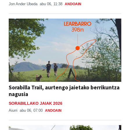
Jon Ander Ubeda
abu 06, 11:38
ANDOAIN
Sorabilla Trail, aurtengo jaietako berrikuntza
nagusia
SORABILLAKO JAIAK 2026
Aiurri
abu 06, 07:00
ANDOAIN