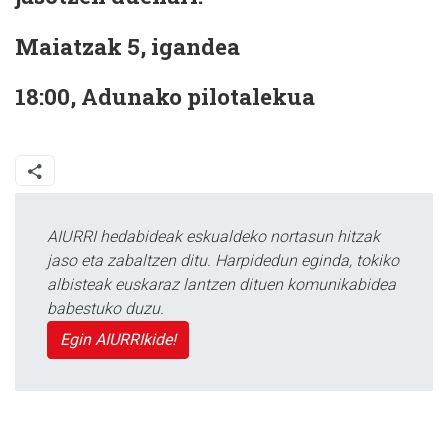
Maiatzak 5, igandea
18:00, Adunako pilotalekua
AIURRI hedabideak eskualdeko nortasun hitzak
jaso eta zabaltzen ditu. Harpidedun eginda, tokiko
albisteak euskaraz lantzen dituen komunikabidea
babestuko duzu.
Egin AIURRIkide!