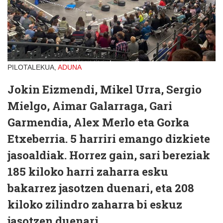
PILOTALEKUA,
ADUNA
Jokin Eizmendi, Mikel Urra, Sergio
Mielgo, Aimar Galarraga, Gari
Garmendia, Alex Merlo eta Gorka
Etxeberria. 5 harriri emango dizkiete
jasoaldiak. Horrez gain, sari bereziak
185 kiloko harri zaharra esku
bakarrez jasotzen duenari, eta 208
kiloko zilindro zaharra bi eskuz
jasotzen duenari.