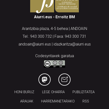
Aiurri.eus - Erroitz BM
Arantzibia plaza, 4-5 behea | ANDOAIN
Tel.: 943 300 732 | Faxa: 943 300 731
andoain@aiurri.eus | idazkaritza@aiurri.eus
Codesyntaxek garatua
HONI BURUZ
LEGE OHARRA
PUBLIZITATEA
ARAUAK
HARREMANETARAKO
RSS