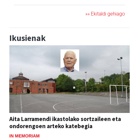
»» Ekitaldi gehiago
Ikusienak
Aita Larramendi ikastolako sortzaileen eta
ondorengoen arteko katebegia
IN MEMORIAM