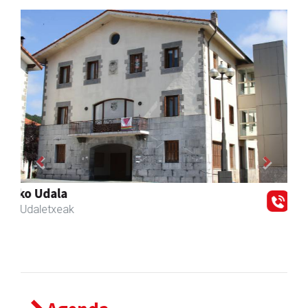
Previous
Next
Txindoki taberna
Andoain
-