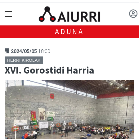
ADUNA
2024/05/05
18:00
HERRI KIROLAK
XVI. Gorostidi Harria