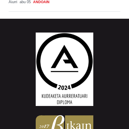
Aiurri
abu 05
ANDOAIN