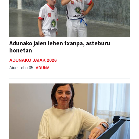
Adunako jaien lehen txanpa, asteburu
honetan
ADUNAKO JAIAK 2026
Aiurri
abu 05
ADUNA