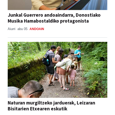
Junkal Guerrero andoaindarra, Donostiako
Musika Hamabostaldiko protagonista
Aiurri
abu 05
ANDOAIN
Naturan murgiltzeko jarduerak, Leizaran
Bisitarien Etxearen eskutik