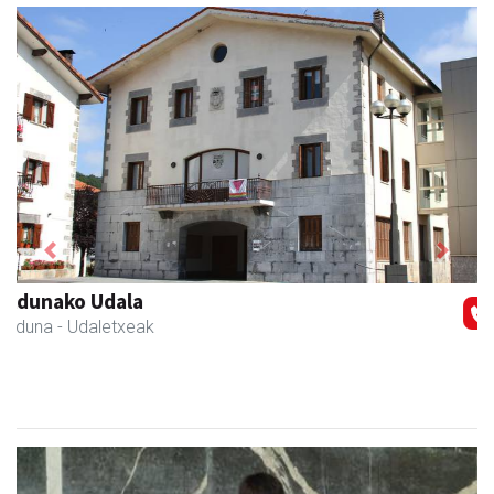
Previous
Next
Ernaitza liburu-denda
Andoain
- Liburu-dendak