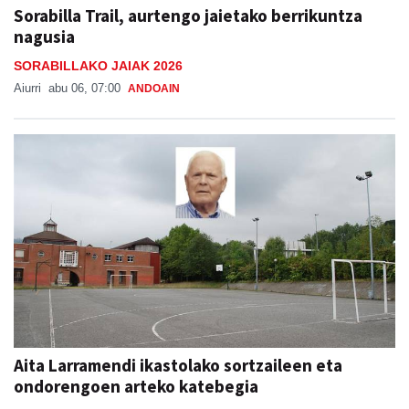
Sorabilla Trail, aurtengo jaietako berrikuntza
nagusia
SORABILLAKO JAIAK 2026
Aiurri
abu 06, 07:00
ANDOAIN
Aita Larramendi ikastolako sortzaileen eta
ondorengoen arteko katebegia