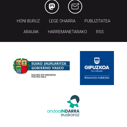
HONI BURUZ
LEGE OHARRA
PUBLIZITATEA
ARAUAK
HARREMANETARAKO
RSS