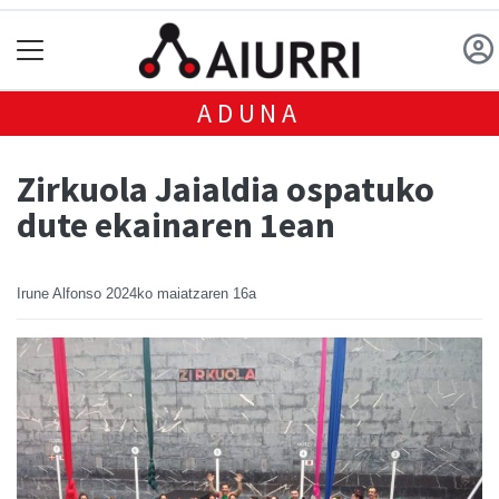
ADUNA
Zirkuola Jaialdia ospatuko
dute ekainaren 1ean
Irune Alfonso
2024ko maiatzaren 16a