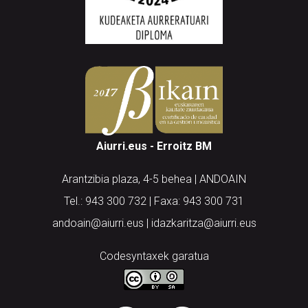
Aiurri.eus - Erroitz BM
Arantzibia plaza, 4-5 behea | ANDOAIN
Tel.: 943 300 732 | Faxa: 943 300 731
andoain@aiurri.eus | idazkaritza@aiurri.eus
Codesyntaxek garatua