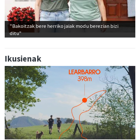
"Bakoitzak bere herriko jaiak modu berezian bizi
ditu"
Ikusienak