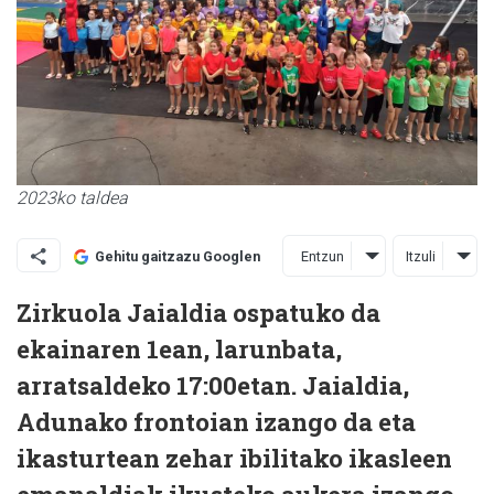
2023ko taldea
Entzun
Itzuli
Gehitu gaitzazu Googlen
Zirkuola Jaialdia ospatuko da
ekainaren 1ean, larunbata,
arratsaldeko 17:00etan. Jaialdia,
Adunako frontoian izango da eta
ikasturtean zehar ibilitako ikasleen