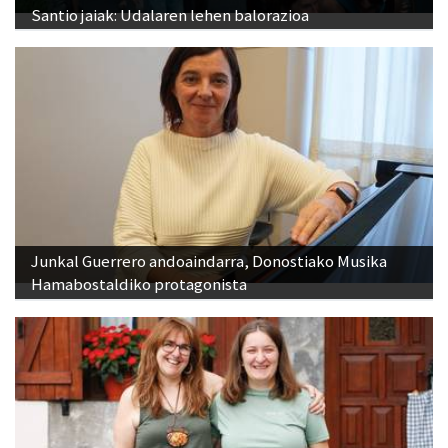
Santio jaiak: Udalaren lehen balorazioa
Junkal Guerrero andoaindarra, Donostiako Musika
Hamabostaldiko protagonista