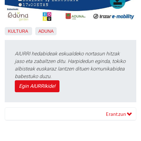
KULTURA
ADUNA
AIURRI hedabideak eskualdeko nortasun hitzak
jaso eta zabaltzen ditu. Harpidedun eginda, tokiko
albisteak euskaraz lantzen dituen komunikabidea
babestuko duzu.
Egin AIURRIkide!
Erantzun