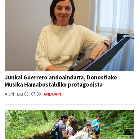
Junkal Guerrero andoaindarra, Donostiako
Musika Hamabostaldiko protagonista
Aiurri
abu 05, 07:00
ANDOAIN