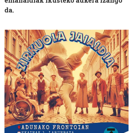
emanaldiak ikusteko aukera izango
da.