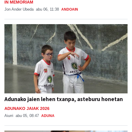
IN MEMORIAM
Jon Ander Ubeda
abu 06, 11:38
ANDOAIN
Adunako jaien lehen txanpa, asteburu honetan
ADUNAKO JAIAK 2026
Aiurri
abu 05, 08:47
ADUNA