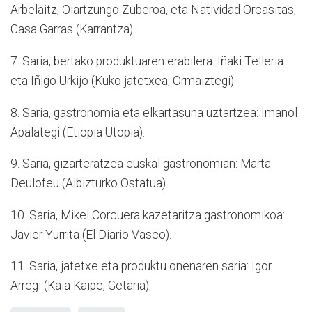
Arbelaitz, Oiartzungo Zuberoa, eta Natividad Orcasitas,
Casa Garras (Karrantza).
7. Saria, bertako produktuaren erabilera: Iñaki Telleria
eta Iñigo Urkijo (Kuko jatetxea, Ormaiztegi).
8. Saria, gastronomia eta elkartasuna uztartzea: Imanol
Apalategi (Etiopia Utopia).
9. Saria, gizarteratzea euskal gastronomian: Marta
Deulofeu (Albizturko Ostatua).
10. Saria, Mikel Corcuera kazetaritza gastronomikoa:
Javier Yurrita (El Diario Vasco).
11. Saria, jatetxe eta produktu onenaren saria: Igor
Arregi (Kaia Kaipe, Getaria).