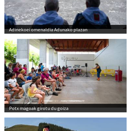
Adinekoei omenaldia Adunako plazan
Potx magoak girotu du goiza