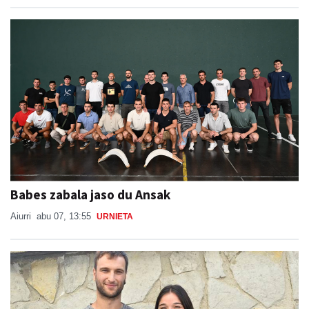
Babes zabala jaso du Ansak
Aiurri
abu 07, 13:55
URNIETA