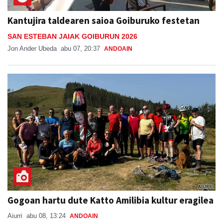
Kantujira taldearen saioa Goiburuko festetan
SAN ESTEBAN JAIAK GOIBURUN 2026
Jon Ander Ubeda
abu 07, 20:37
ANDOAIN
Gogoan hartu dute Katto Amilibia kultur eragilea
Aiurri
abu 08, 13:24
ANDOAIN