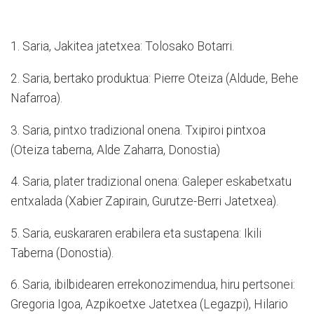
1. Saria, Jakitea jatetxea: Tolosako Botarri.
2. Saria, bertako produktua: Pierre Oteiza (Aldude, Behe
Nafarroa).
3. Saria, pintxo tradizional onena. Txipiroi pintxoa
(Oteiza taberna, Alde Zaharra, Donostia)
4. Saria, plater tradizional onena: Galeper eskabetxatu
entxalada (Xabier Zapirain, Gurutze-Berri Jatetxea).
5. Saria, euskararen erabilera eta sustapena: Ikili
Taberna (Donostia).
6. Saria, ibilbidearen errekonozimendua, hiru pertsonei:
Gregoria Igoa, Azpikoetxe Jatetxea (Legazpi), Hilario