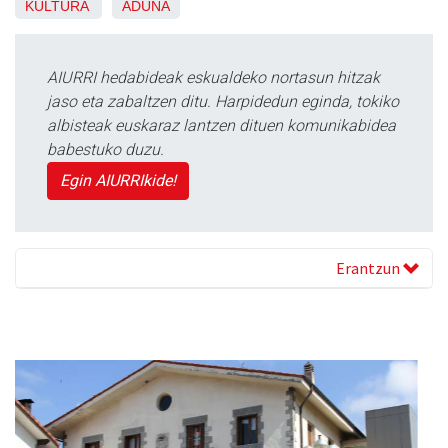
KULTURA
ADUNA
AIURRI hedabideak eskualdeko nortasun hitzak
jaso eta zabaltzen ditu. Harpidedun eginda, tokiko
albisteak euskaraz lantzen dituen komunikabidea
babestuko duzu.
Egin AIURRIkide!
Erantzun