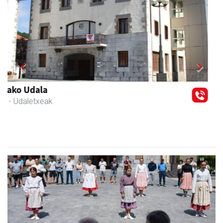
Previous
Next
Guria
Urnieta
- Jatetxeak