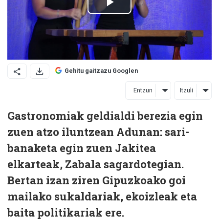
Gehitu gaitzazu Googlen
Entzun
Itzuli
Gastronomiak geldialdi berezia egin
zuen atzo iluntzean Adunan: sari-
banaketa egin zuen Jakitea
elkarteak, Zabala sagardotegian.
Bertan izan ziren Gipuzkoako goi
mailako sukaldariak, ekoizleak eta
baita politikariak ere.