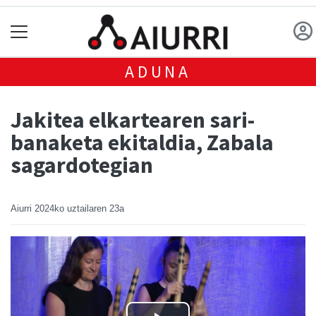
ADUNA
Jakitea elkartearen sari-
banaketa ekitaldia, Zabala
sagardotegian
Aiurri
2024ko uztailaren 23a