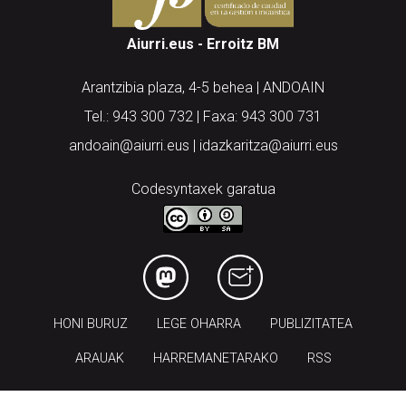
Aiurri.eus - Erroitz BM
Arantzibia plaza, 4-5 behea | ANDOAIN
Tel.: 943 300 732 | Faxa: 943 300 731
andoain@aiurri.eus | idazkaritza@aiurri.eus
Codesyntaxek garatua
HONI BURUZ
LEGE OHARRA
PUBLIZITATEA
ARAUAK
HARREMANETARAKO
RSS