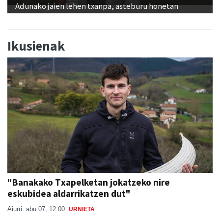
Adunako jaien lehen txanpa, asteburu honetan
Ikusienak
"Banakako Txapelketan jokatzeko nire
eskubidea aldarrikatzen dut"
Aiurri
abu 07, 12:00
URNIETA