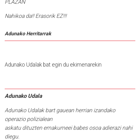
PLAZAN
Nahikoa da!! Erasorik EZ!!!
Adunako Herritarrak
Adunako Udalak bat egin du ekimenarekin
Adunako Udala
Adunako Udalak bart gauean herrian izandako
operazio polizialean
askatu dituzten emakumeei babes osoa adierazi nahi
diegu.