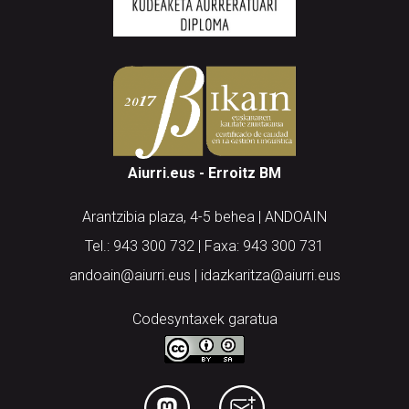
Aiurri.eus - Erroitz BM
Arantzibia plaza, 4-5 behea | ANDOAIN
Tel.: 943 300 732 | Faxa: 943 300 731
andoain@aiurri.eus | idazkaritza@aiurri.eus
Codesyntaxek garatua