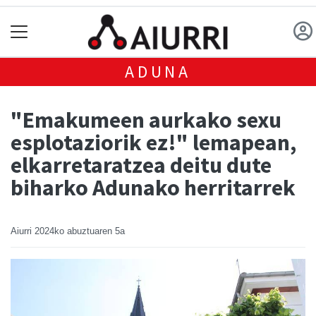
ADUNA
"Emakumeen aurkako sexu
esplotaziorik ez!" lemapean,
elkarretaratzea deitu dute
biharko Adunako herritarrek
Aiurri
2024ko abuztuaren 5a