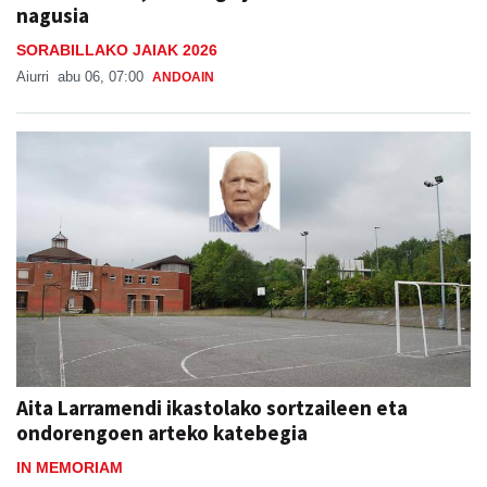
nagusia
SORABILLAKO JAIAK 2026
Aiurri
abu 06, 07:00
ANDOAIN
Aita Larramendi ikastolako sortzaileen eta
ondorengoen arteko katebegia
IN MEMORIAM