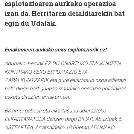
esplotazioaren aurkako operazioa
izan da. Herritaren deialdiarekin bat
egin du Udalak.
Emakumeen aurkako sexu explotaziorik ez!
Adunako herriak EZ DU ONARTUKO EMAKUMEEN
KONTRAKO SEXU ESPLOTAZIO ETA
ZAPALKUNTZARIK eta gure elkartasun osoa adierazi
nahi diegu bart gauean izandako operazio polizialean
askatu dituzten emakumeei.
Biktimei babesa eta elkartasuna adierazteko
ELKARTARATZEA deitzen dugu BIHAR, Abuztuak 6,
ASTEARTEA, Arratsaldeko 18:00etan ADUNAKO