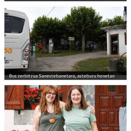
Bus zerbitzua Sanestebanetara, asteburu honetan