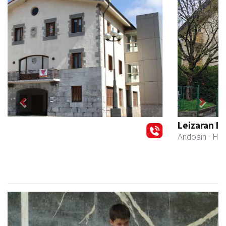
Previous
Next
Leizaran Institutua
Andoain
- Hezkuntza