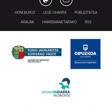
HONI BURUZ
LEGE OHARRA
PUBLIZITATEA
ARAUAK
HARREMANETARAKO
RSS