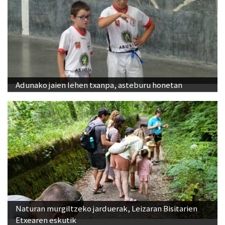
Adunako jaien lehen txanpa, asteburu honetan
Naturan murgiltzeko jarduerak, Leizaran Bisitarien
Etxearen eskutik