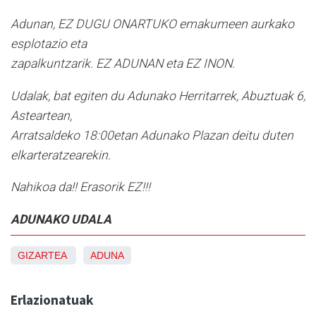
Adunan, EZ DUGU ONARTUKO emakumeen aurkako
esplotazio eta
zapalkuntzarik. EZ ADUNAN eta EZ INON.
Udalak, bat egiten du Adunako Herritarrek, Abuztuak 6,
Asteartean,
Arratsaldeko 18:00etan Adunako Plazan deitu duten
elkarteratzearekin.
Nahikoa da!! Erasorik EZ!!!
ADUNAKO UDALA
GIZARTEA
ADUNA
Erlazionatuak