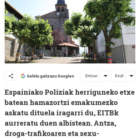
Entzun
Itzuli
Gehitu gaitzazu Googlen
Espainiako Poliziak herriguneko etxe
batean hamazortzi emakumezko
askatu dituela iragarri du, EITBk
aurreratu duen albistean. Antza,
droga-trafikoaren eta sexu-