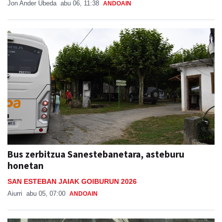
Jon Ander Ubeda
abu 06, 11:38
ANDOAIN
Bus zerbitzua Sanestebanetara, asteburu
honetan
SAN ESTEBAN JAIAK GOIBURUN 2026
Aiurri
abu 05, 07:00
ANDOAIN