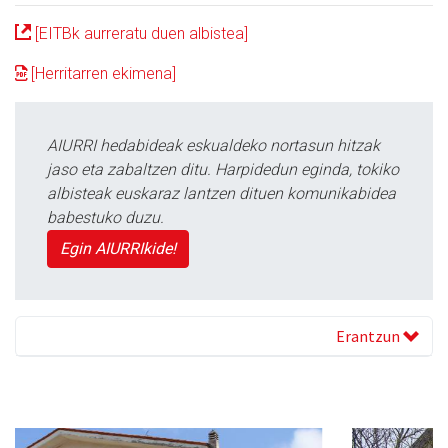
[EITBk aurreratu duen albistea]
[Herritarren ekimena]
AIURRI hedabideak eskualdeko nortasun hitzak
jaso eta zabaltzen ditu. Harpidedun eginda, tokiko
albisteak euskaraz lantzen dituen komunikabidea
babestuko duzu.
Egin AIURRIkide!
Erantzun