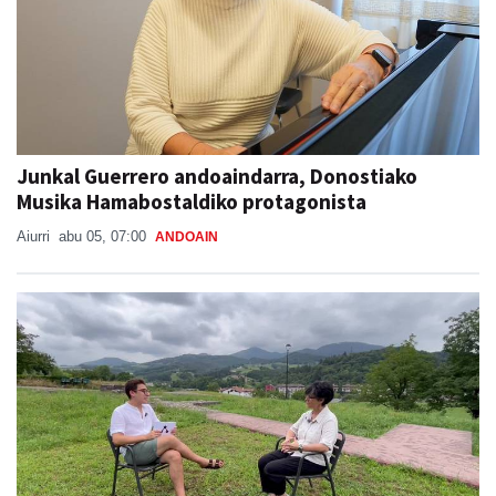
Junkal Guerrero andoaindarra, Donostiako
Musika Hamabostaldiko protagonista
Aiurri
abu 05, 07:00
ANDOAIN