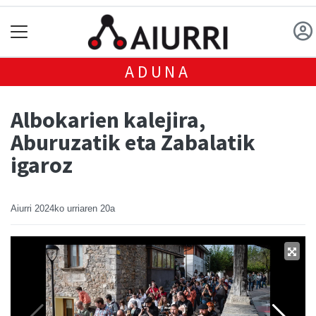
ADUNA
Albokarien kalejira,
Aburuzatik eta Zabalatik
igaroz
Aiurri
2024ko urriaren 20a