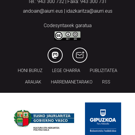
Tel.: 943 300 732 | Faxa: 943 300 731
andoain@aiurri.eus | idazkaritza@aiurri.eus
Codesyntaxek garatua
HONI BURUZ
LEGE OHARRA
PUBLIZITATEA
ARAUAK
HARREMANETARAKO
RSS