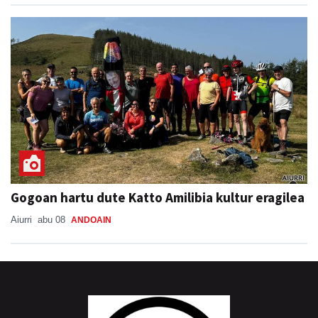
Gogoan hartu dute Katto Amilibia kultur eragilea
Aiurri
abu 08
ANDOAIN