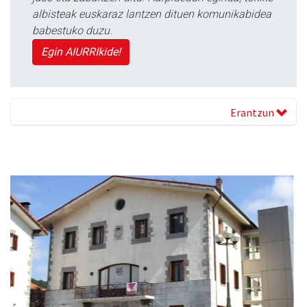
albisteak euskaraz lantzen dituen komunikabidea
babestuko duzu.
Egin AIURRIkide!
Erantzun