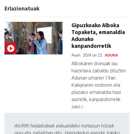
Erlazionatuak
Gipuzkoako Alboka
Topaketa, emanaldia
Adunako
kanpandorretik
Aiurri
2024 urr 21
ADUNA
Albokaren doinuak lau
haizetara zabaldu zituzten
Adunan urriaren 19an.
Kalejiraren ondoren eta
plazako emanaldia hasi
aurretik, kanpandorretik
saio i…
AIURRI hedabideak eskualdeko nortasun hitzak
jaso eta zabaltzen ditu. Harpidedun eginda, tokiko