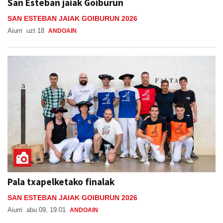
San Esteban jaiak Goiburun
SAN ESTEBAN JAIAK GOIBURUN 2026
Aiurri
uzt 18
ANDOAIN
Pala txapelketako finalak
SAN ESTEBAN JAIAK GOIBURUN 2026
Aiurri
abu 09, 19:01
ANDOAIN