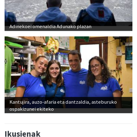
Adinekoei omenaldia Adunako plazan
Kantujira, auzo-afaria eta dantzaldia, asteburuko
ospakizunei ekiteko
Ikusienak