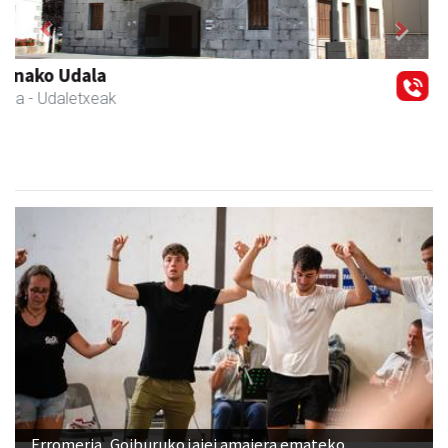
Previous
Next
Urnietako AEK euskaltegia
Urnieta
- Euskaltegiak
Erromeria, Goiburuko jaiei amaiera emateko