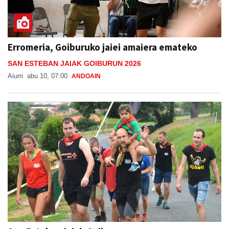
Erromeria, Goiburuko jaiei amaiera emateko
SAN ESTEBAN JAIAK GOIBURUN 2026
Aiurri
abu 10, 07:00
ANDOAIN