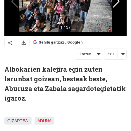
Gehitu gaitzazu Googlen
Entzun
Itzuli
Albokarien kalejira egin zuten
larunbat goizean, besteak beste,
Aburuza eta Zabala sagardotegietatik
igaroz.
GIZARTEA
ADUNA