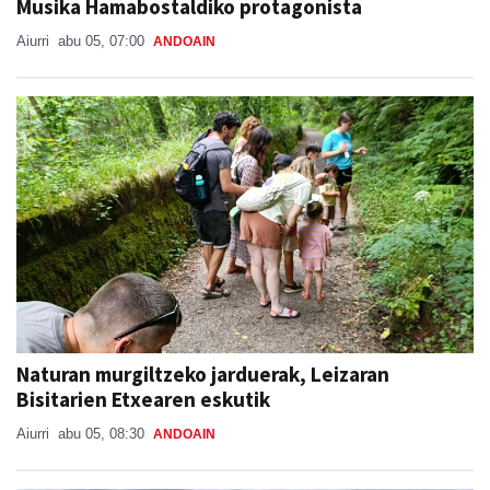
Musika Hamabostaldiko protagonista
Aiurri
abu 05, 07:00
ANDOAIN
Naturan murgiltzeko jarduerak, Leizaran
Bisitarien Etxearen eskutik
Aiurri
abu 05, 08:30
ANDOAIN