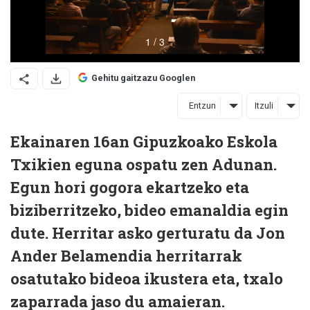
Gehitu gaitzazu Googlen
Entzun
Itzuli
Ekainaren 16an Gipuzkoako Eskola
Txikien eguna ospatu zen Adunan.
Egun hori gogora ekartzeko eta
biziberritzeko, bideo emanaldia egin
dute. Herritar asko gerturatu da Jon
Ander Belamendia herritarrak
osatutako bideoa ikustera eta, txalo
zaparrada jaso du amaieran.