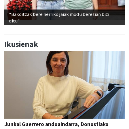
"Bakoitzak bere herriko jaiak modu berezian bizi
ditu"
Ikusienak
Junkal Guerrero andoaindarra, Donostiako