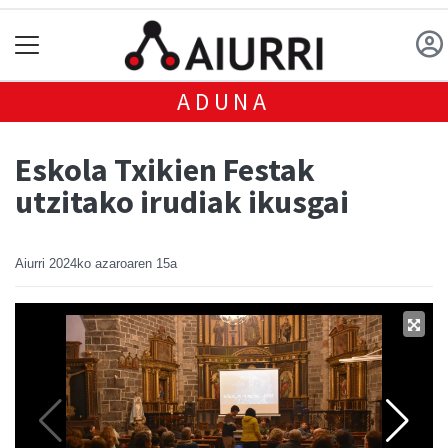
ADUNA
Eskola Txikien Festak
utzitako irudiak ikusgai
Aiurri
2024ko azaroaren 15a