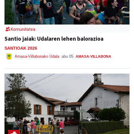
Komunitatea
Santio jaiak: Udalaren lehen balorazioa
SANTIOAK 2026
Amasa-Villabonako Udala
abu 05
AMASA-VILLABONA