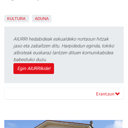
KULTURA
ADUNA
AIURRI hedabideak eskualdeko nortasun hitzak
jaso eta zabaltzen ditu. Harpidedun eginda, tokiko
albisteak euskaraz lantzen dituen komunikabidea
babestuko duzu.
Egin AIURRIkide!
Erantzun