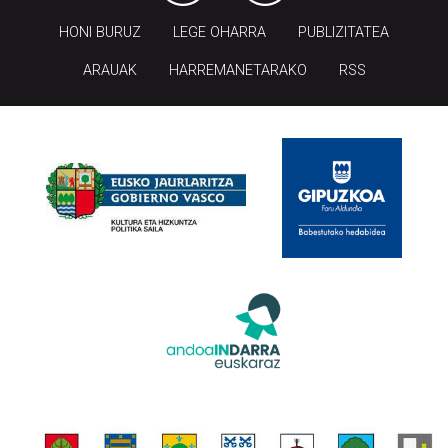
HONI BURUZ
LEGE OHARRA
PUBLIZITATEA
ARAUAK
HARREMANETARAKO
RSS