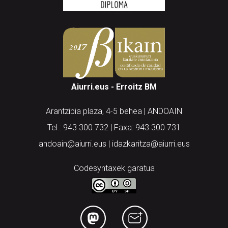
Aiurri.eus - Erroitz BM
Arantzibia plaza, 4-5 behea | ANDOAIN
Tel.: 943 300 732 | Faxa: 943 300 731
andoain@aiurri.eus | idazkaritza@aiurri.eus
Codesyntaxek garatua