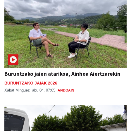
Buruntzako jaien atarikoa, Ainhoa Aiertzarekin
BURUNTZAKO JAIAK 2026
Xabat Minguez
abu 04, 07:05
ANDOAIN