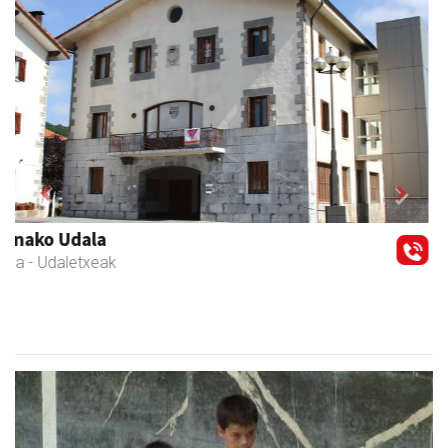
Previous
Next
Xixori belar-denda
Andoain
- Belar-denda