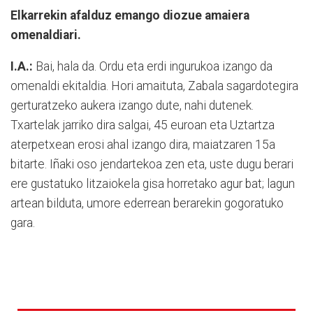
Elkarrekin afalduz emango diozue amaiera
omenaldiari.
I.A.:
Bai, hala da. Ordu eta erdi ingurukoa izango da
omenaldi ekitaldia. Hori amaituta, Zabala sagardotegira
gerturatzeko aukera izango dute, nahi dutenek.
Txartelak jarriko dira salgai, 45 euroan eta Uztartza
aterpetxean erosi ahal izango dira, maiatzaren 15a
bitarte. Iñaki oso jendartekoa zen eta, uste dugu berari
ere gustatuko litzaiokela gisa horretako agur bat; lagun
artean bilduta, umore ederrean berarekin gogoratuko
gara.