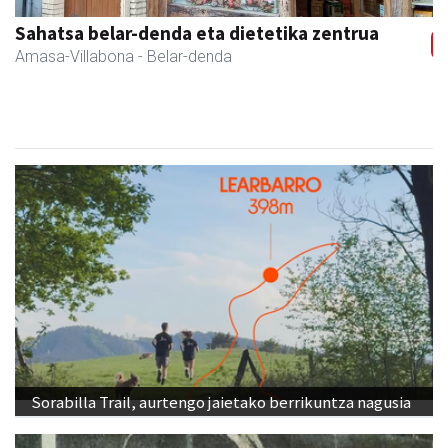
Sahatsa belar-denda eta dietetika zentrua
Amasa-Villabona
- Belar-denda
Sorabilla Trail, aurtengo jaietako berrikuntza nagusia