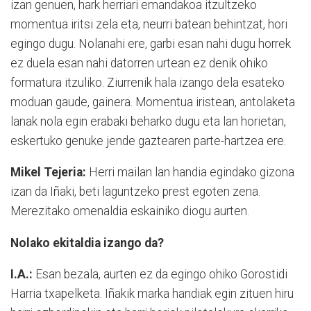
izan genuen, hark herriari emandakoa itzultzeko
momentua iritsi zela eta, neurri batean behintzat, hori
egingo dugu. Nolanahi ere, garbi esan nahi dugu horrek
ez duela esan nahi datorren urtean ez denik ohiko
formatura itzuliko. Ziurrenik hala izango dela esateko
moduan gaude, gainera. Momentua iristean, antolaketa
lanak nola egin erabaki beharko dugu eta lan horietan,
eskertuko genuke jende gaztearen parte-hartzea ere.
Mikel Tejeria:
Herri mailan lan handia egindako gizona
izan da Iñaki, beti laguntzeko prest egoten zena.
Merezitako omenaldia eskainiko diogu aurten.
Nolako ekitaldia izango da?
I.A.:
Esan bezala, aurten ez da egingo ohiko Gorostidi
Harria txapelketa. Iñakik marka handiak egin zituen hiru