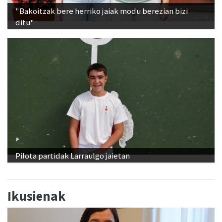
"Bakoitzak bere herriko jaiak modu berezian bizi
ditu"
Pilota partidak Larraulgo jaietan
Ikusienak