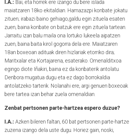
I.A.:
Bai, eta horrek ere izango du bere islada
maiatzaren 18ko ekitaldian. Hamazazpi konbate jokatu
zituen; irabazi baino gehiago,galdu egin zituela esaten
zuen, baina konbate on batzuk ere egin zituela tartean.
Jarraitu izan balu maila ona lortuko lukeela aipatzen
zuen, baina baita kirol gogorra dela ere. Maiatzaren
18an boxeoan adituak diren hizlariak etorriko dira;
Maritxalar eta Kortajarena, esaterako. Omenalditxoa
egingo diote Iñakiri, baina ez da konbaterik antolatu.
Denbora mugatua dugu eta ez dago borrokaldia
antolatzeko tarterik. Nolanahi ere, argi genuen boxeoak
bere tartea izan behar zuela omenaldian.
Zenbat pertsonen parte-hartzea espero duzue?
I.A.:
Azken bileren faltan, 60 bat pertsonen parte-hartze
zuzena izango dela uste dugu. Horiez gain, noski,