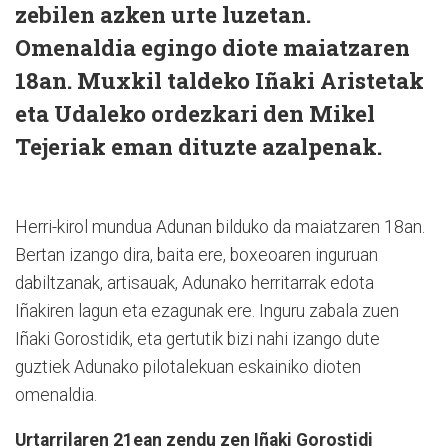
zebilen azken urte luzetan.
Omenaldia egingo diote maiatzaren
18an. Muxkil taldeko Iñaki Aristetak
eta Udaleko ordezkari den Mikel
Tejeriak eman dituzte azalpenak.
Herri-kirol mundua Adunan bilduko da maiatzaren 18an.
Bertan izango dira, baita ere, boxeoaren inguruan
dabiltzanak, artisauak, Adunako herritarrak edota
Iñakiren lagun eta ezagunak ere. Inguru zabala zuen
Iñaki Gorostidik, eta gertutik bizi nahi izango dute
guztiek Adunako pilotalekuan eskainiko dioten
omenaldia.
Urtarrilaren 21ean zendu zen Iñaki Gorostidi