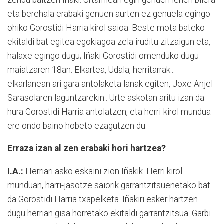
eta berehala erabaki genuen aurten ez genuela egingo
ohiko Gorostidi Harria kirol saioa. Beste mota bateko
ekitaldi bat egitea egokiagoa zela iruditu zitzaigun eta,
halaxe egingo dugu; Iñaki Gorostidi omenduko dugu
maiatzaren 18an. Elkartea, Udala, herritarrak...
elkarlanean ari gara antolaketa lanak egiten, Joxe Anjel
Sarasolaren laguntzarekin.. Urte askotan aritu izan da
hura Gorostidi Harria antolatzen, eta herri-kirol mundua
ere ondo baino hobeto ezagutzen du.
Erraza izan al zen erabaki hori hartzea?
I.A.:
Herriari asko eskaini zion Iñakik. Herri kirol
munduan, harri-jasotze saiorik garrantzitsuenetako bat
da Gorostidi Harria txapelketa. Iñakiri esker hartzen
dugu herrian gisa horretako ekitaldi garrantzitsua. Garbi