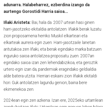
adunarra. Halabeharrez, ezberdina izango da
aurtengo Gorostidi Harria saioa...
Iñaki Aristeta:
Bai, hala da. 2007 urtean hasi ginen
harri-jasotzeko ekitaldia antolatzen. Iñakik berak luzatu
zion proposamena herriko Muskil elkarteari eta
elkarteak aurrera egin zuen. Harri-jasotzaile lanetan
aritutakoa zen Iñaki, eta berak egindako marka batzuen
inguruko saioa antolatzea proposatu zuen. 2007an
egindako saioa izan zen lehendabizikoa, eta geroztik
urtero egin izan da, pandemiak eragindako geldialdia
alde batera utzita. Herriari eskaini zion Iñakik ekitaldi
hori. Guk antolatzen lagundu genion, baina bere
ekimenekoa zen.
2024ean egin zen azkena. Izan ere, 2025eko urtarrilean
zendu baitzen Iñaki. Urtarrilean egin genuen lehen bilera