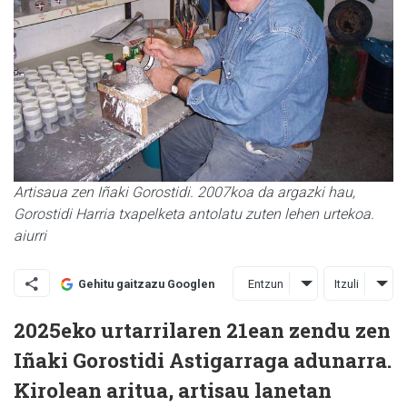
Artisaua zen Iñaki Gorostidi. 2007koa da argazki hau,
Gorostidi Harria txapelketa antolatu zuten lehen urtekoa.
aiurri
Entzun
Itzuli
Gehitu gaitzazu Googlen
2025eko urtarrilaren 21ean zendu zen
Iñaki Gorostidi Astigarraga adunarra.
Kirolean aritua, artisau lanetan