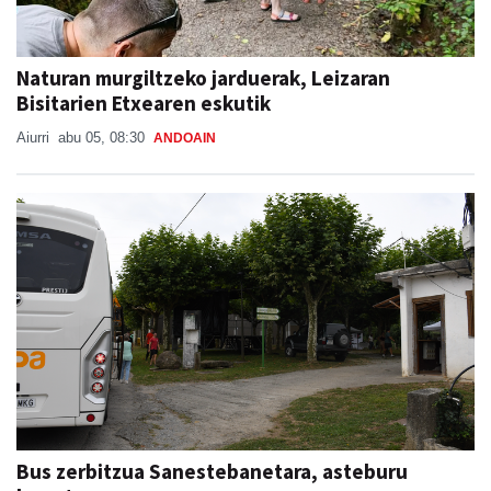
Naturan murgiltzeko jarduerak, Leizaran
Bisitarien Etxearen eskutik
Aiurri
abu 05, 08:30
ANDOAIN
Bus zerbitzua Sanestebanetara, asteburu