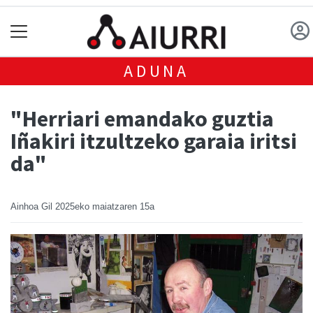
ADUNA
"Herriari emandako guztia
Iñakiri itzultzeko garaia iritsi
da"
Ainhoa Gil
2025eko maiatzaren 15a