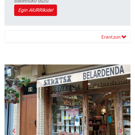
babestuko duzu.
Egin AIURRIkide!
Erantzun
Previous
Next