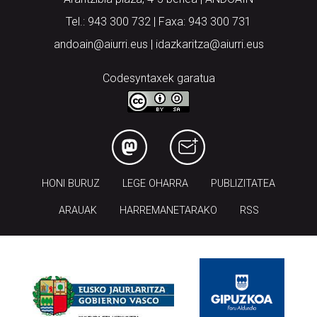
Tel.: 943 300 732 | Faxa: 943 300 731
andoain@aiurri.eus | idazkaritza@aiurri.eus
Codesyntaxek garatua
HONI BURUZ
LEGE OHARRA
PUBLIZITATEA
ARAUAK
HARREMANETARAKO
RSS