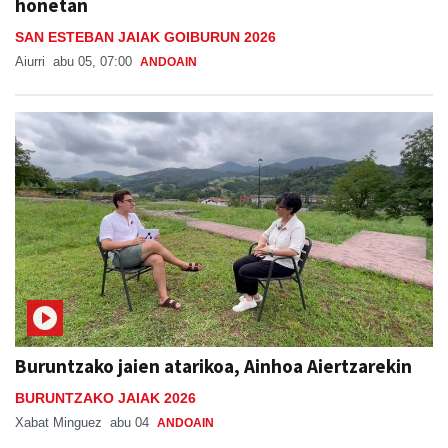
honetan
SAN ESTEBAN JAIAK GOIBURUN 2026
Aiurri
abu 05, 07:00
ANDOAIN
Buruntzako jaien atarikoa, Ainhoa Aiertzarekin
BURUNTZAKO JAIAK 2026
Xabat Minguez
abu 04
ANDOAIN