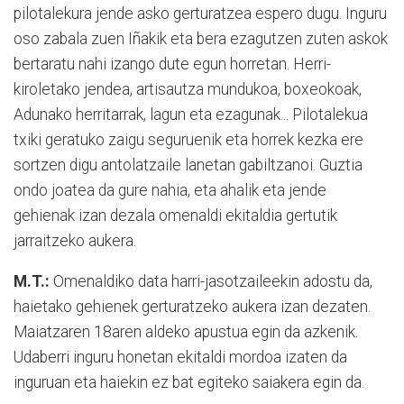
pilotalekura jende asko gerturatzea espero dugu. Inguru
oso zabala zuen Iñakik eta bera ezagutzen zuten askok
bertaratu nahi izango dute egun horretan. Herri-
kiroletako jendea, artisautza mundukoa, boxeokoak,
Adunako herritarrak, lagun eta ezagunak... Pilotalekua
txiki geratuko zaigu seguruenik eta horrek kezka ere
sortzen digu antolatzaile lanetan gabiltzanoi. Guztia
ondo joatea da gure nahia, eta ahalik eta jende
gehienak izan dezala omenaldi ekitaldia gertutik
jarraitzeko aukera.
M.T.:
Omenaldiko data harri-jasotzaileekin adostu da,
haietako gehienek gerturatzeko aukera izan dezaten.
Maiatzaren 18aren aldeko apustua egin da azkenik.
Udaberri inguru honetan ekitaldi mordoa izaten da
inguruan eta haiekin ez bat egiteko saiakera egin da.