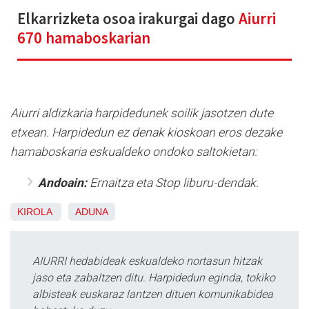
Elkarrizketa osoa irakurgai dago
Aiurri
670 hamaboskarian
Aiurri aldizkaria harpidedunek soilik jasotzen dute
etxean. Harpidedun ez denak kioskoan eros dezake
hamaboskaria eskualdeko ondoko saltokietan:
Andoain:
Ernaitza eta Stop liburu-dendak.
KIROLA
ADUNA
AIURRI hedabideak eskualdeko nortasun hitzak
jaso eta zabaltzen ditu. Harpidedun eginda, tokiko
albisteak euskaraz lantzen dituen komunikabidea