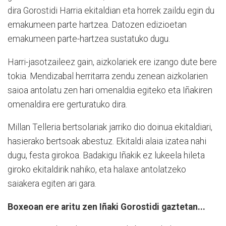
dira Gorostidi Harria ekitaldian eta horrek zaildu egin du
emakumeen parte hartzea. Datozen edizioetan
emakumeen parte-hartzea sustatuko dugu.
Harri-jasotzaileez gain, aizkolariek ere izango dute bere
tokia. Mendizabal herritarra zendu zenean aizkolarien
saioa antolatu zen hari omenaldia egiteko eta Iñakiren
omenaldira ere gerturatuko dira.
Millan Telleria bertsolariak jarriko dio doinua ekitaldiari,
hasierako bertsoak abestuz. Ekitaldi alaia izatea nahi
dugu, festa girokoa. Badakigu Iñakik ez lukeela hileta
giroko ekitaldirik nahiko, eta halaxe antolatzeko
saiakera egiten ari gara.
Boxeoan ere aritu zen Iñaki Gorostidi gaztetan...