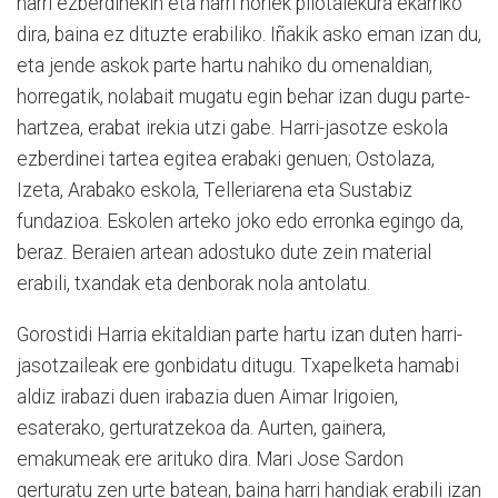
harri ezberdinekin eta harri horiek pilotalekura ekarriko
dira, baina ez dituzte erabiliko. Iñakik asko eman izan du,
eta jende askok parte hartu nahiko du omenaldian,
horregatik, nolabait mugatu egin behar izan dugu parte-
hartzea, erabat irekia utzi gabe. Harri-jasotze eskola
ezberdinei tartea egitea erabaki genuen; Ostolaza,
Izeta, Arabako eskola, Telleriarena eta Sustabiz
fundazioa. Eskolen arteko joko edo erronka egingo da,
beraz. Beraien artean adostuko dute zein material
erabili, txandak eta denborak nola antolatu.
Gorostidi Harria ekitaldian parte hartu izan duten harri-
jasotzaileak ere gonbidatu ditugu. Txapelketa hamabi
aldiz irabazi duen irabazia duen Aimar Irigoien,
esaterako, gerturatzekoa da. Aurten, gainera,
emakumeak ere arituko dira. Mari Jose Sardon
gerturatu zen urte batean, baina harri handiak erabili izan