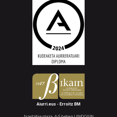
Aiurri.eus - Erroitz BM
Arantzibia plaza, 4-5 behea | ANDOAIN