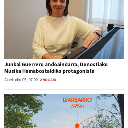
Junkal Guerrero andoaindarra, Donostiako
Musika Hamabostaldiko protagonista
Aiurri
abu 05, 07:00
ANDOAIN