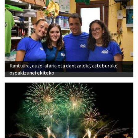
Kantujira, auzo-afaria eta dantzaldia, asteburuko
ospakizunei ekiteko