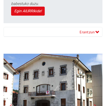
babestuko duzu.
Egin AIURRIkide!
Erantzun