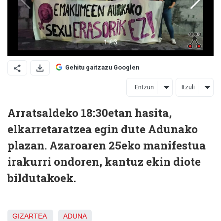
Gehitu gaitzazu Googlen
Entzun
Itzuli
Arratsaldeko 18:30etan hasita,
elkarretaratzea egin dute Adunako
plazan. Azaroaren 25eko manifestua
irakurri ondoren, kantuz ekin diote
bildutakoek.
GIZARTEA
ADUNA