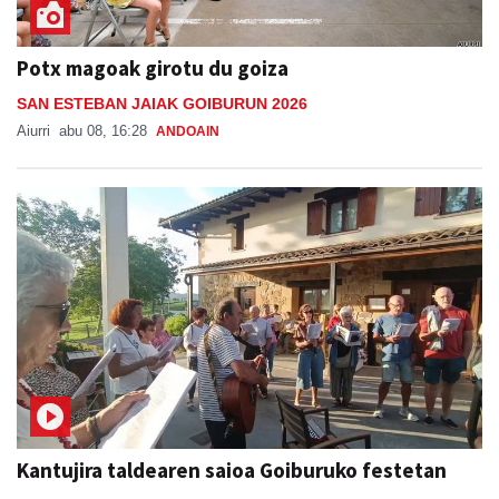
Potx magoak girotu du goiza
SAN ESTEBAN JAIAK GOIBURUN 2026
Aiurri
abu 08, 16:28
ANDOAIN
Kantujira taldearen saioa Goiburuko festetan