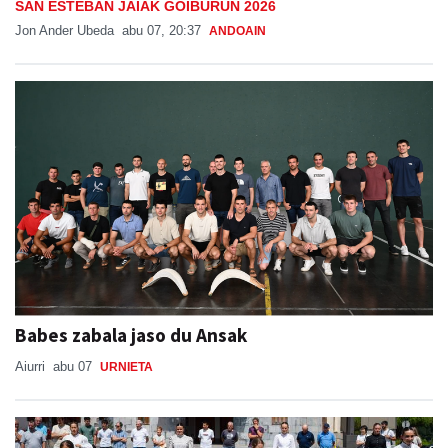
SAN ESTEBAN JAIAK GOIBURUN 2026
Jon Ander Ubeda
abu 07, 20:37
ANDOAIN
Babes zabala jaso du Ansak
Aiurri
abu 07
URNIETA