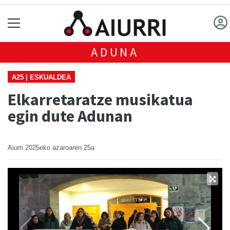
ADUNA
A25 | ESKUALDEA
Elkarretaratze musikatua
egin dute Adunan
Aiurri
2025eko azaroaren 25a