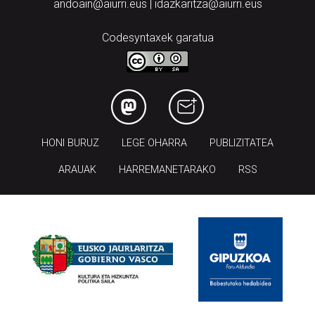
andoain@aiurri.eus | idazkaritza@aiurri.eus
Codesyntaxek garatua
HONI BURUZ
LEGE OHARRA
PUBLIZITATEA
ARAUAK
HARREMANETARAKO
RSS