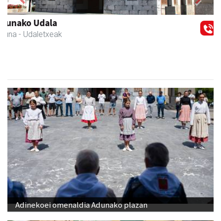
Previous
Next
Transportes Lakunza
Asteasu
- Garraioak
Adinekoei omenaldia Adunako plazan