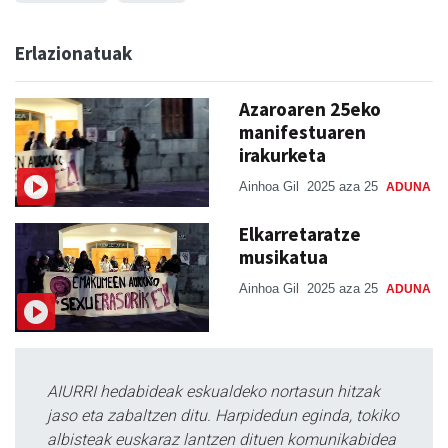
Erlazionatuak
Azaroaren 25eko
manifestuaren
irakurketa
Ainhoa Gil
2025 aza 25
ADUNA
Elkarretaratze
musikatua
Ainhoa Gil
2025 aza 25
ADUNA
AIURRI hedabideak eskualdeko nortasun hitzak
jaso eta zabaltzen ditu. Harpidedun eginda, tokiko
albisteak euskaraz lantzen dituen komunikabidea