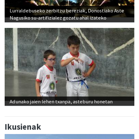
Lurraldebuseko zerbitzu bereziak, Donostiako Aste
Nagusiko su-artifizialez gozatu ahal izateko
Adunako jaien lehen txanpa, asteburu honetan
Ikusienak