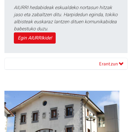
AIURRI hedabideak eskualdeko nortasun hitzak
jaso eta zabaltzen ditu. Harpidedun eginda, tokiko
albisteak euskaraz lantzen dituen komunikabidea
babestuko duzu.
Egin AIURRIkide!
Erantzun