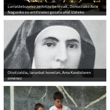
Lurraldebuseko zerbitzu bereziak, Donostiako Aste
Nagusiko su-artifizialez gozatu ahal izateko
Otoitzaldia, larunbat honetan, Ama Kandidaren
omenez