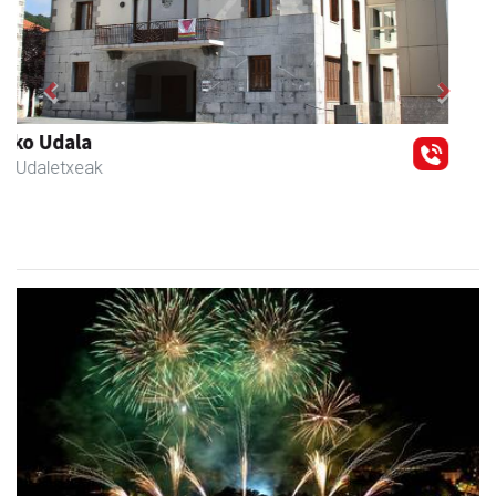
Previous
Next
Francisco Mendikute
Andoain
- Harategiak