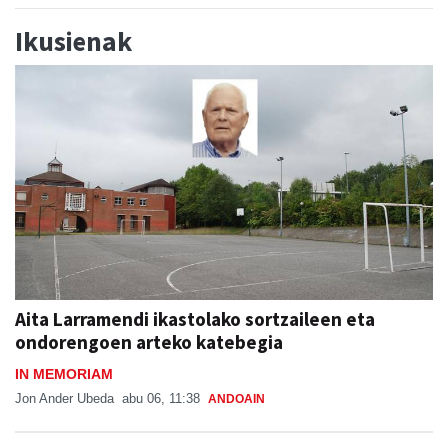
Ikusienak
Aita Larramendi ikastolako sortzaileen eta
ondorengoen arteko katebegia
IN MEMORIAM
Jon Ander Ubeda
abu 06, 11:38
ANDOAIN