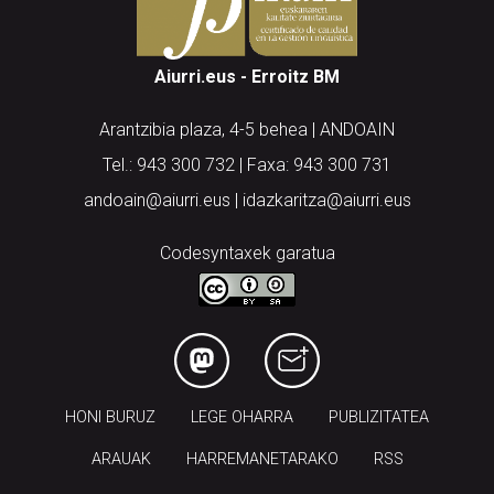
Aiurri.eus - Erroitz BM
Arantzibia plaza, 4-5 behea | ANDOAIN
Tel.: 943 300 732 | Faxa: 943 300 731
andoain@aiurri.eus | idazkaritza@aiurri.eus
Codesyntaxek garatua
HONI BURUZ
LEGE OHARRA
PUBLIZITATEA
ARAUAK
HARREMANETARAKO
RSS