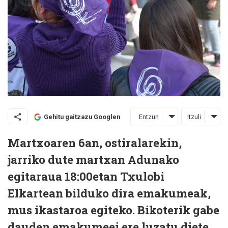
Entzun
Itzuli
Gehitu gaitzazu Googlen
Martxoaren 6an, ostiralarekin,
jarriko dute martxan Adunako
egitaraua 18:00etan Txulobi
Elkartean bilduko dira emakumeak,
mus ikastaroa egiteko. Bikoterik gabe
dauden emakumeei ere luzatu diete