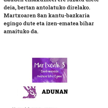
deia, bertan antolatuko direlako.
Martxoaren 8an kantu-bazkaria
egingo dute eta izen-ematea bihar
amaituko da.