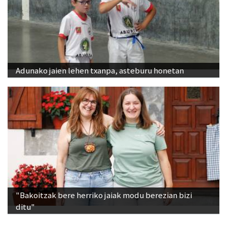
Adunako jaien lehen txanpa, asteburu honetan
"Bakoitzak bere herriko jaiak modu berezian bizi
ditu"