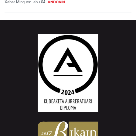
Xabat Minguez
abu 04
ANDOAIN