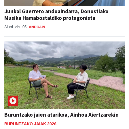
Junkal Guerrero andoaindarra, Donostiako
Musika Hamabostaldiko protagonista
Aiurri
abu 05
ANDOAIN
Buruntzako jaien atarikoa, Ainhoa Aiertzarekin
BURUNTZAKO JAIAK 2026