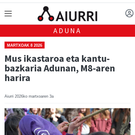
ADUNA
MARTXOAK 8 2026
Mus ikastaroa eta kantu-
bazkaria Adunan, M8-aren
harira
Aiurri
2026ko martxoaren 3a