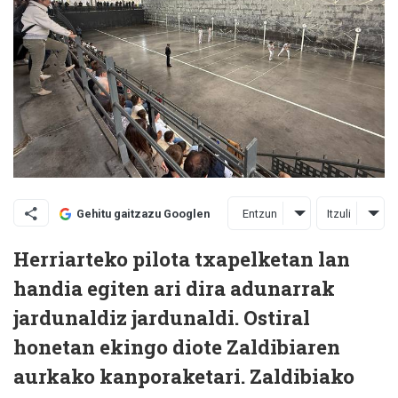
Entzun
Itzuli
Gehitu gaitzazu Googlen
Herriarteko pilota txapelketan lan
handia egiten ari dira adunarrak
jardunaldiz jardunaldi. Ostiral
honetan ekingo diote Zaldibiaren
aurkako kanporaketari. Zaldibiako