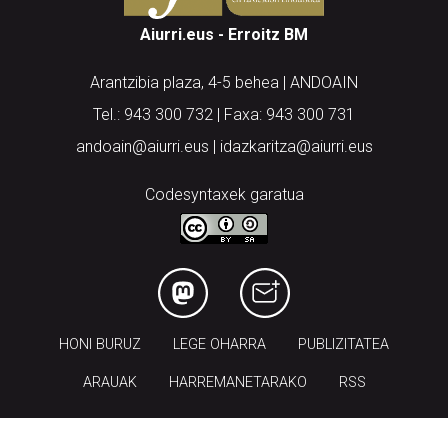
Aiurri.eus - Erroitz BM
Arantzibia plaza, 4-5 behea | ANDOAIN
Tel.: 943 300 732 | Faxa: 943 300 731
andoain@aiurri.eus | idazkaritza@aiurri.eus
Codesyntaxek garatua
HONI BURUZ
LEGE OHARRA
PUBLIZITATEA
ARAUAK
HARREMANETARAKO
RSS