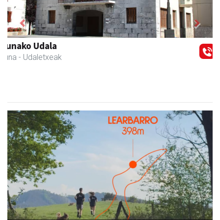
Previous
Next
Leizaran Institutua
Andoain
- Hezkuntza