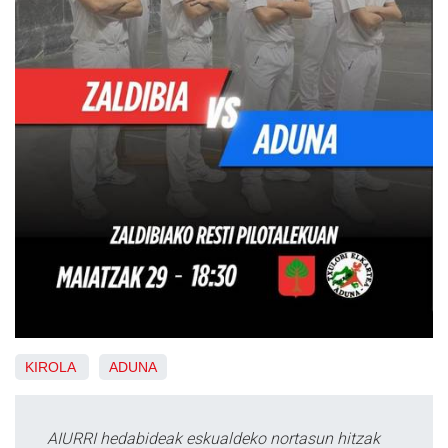
KIROLA
ADUNA
AIURRI hedabideak eskualdeko nortasun hitzak