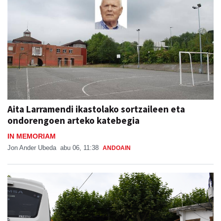
Aita Larramendi ikastolako sortzaileen eta
ondorengoen arteko katebegia
IN MEMORIAM
Jon Ander Ubeda
abu 06, 11:38
ANDOAIN