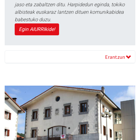
jaso eta zabaltzen ditu. Harpidedun eginda, tokiko
albisteak euskaraz lantzen dituen komunikabidea
babestuko duzu.
Egin AIURRIkide!
Erantzun