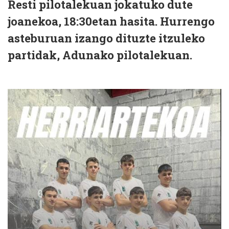
Resti pilotalekuan jokatuko dute
joanekoa, 18:30etan hasita. Hurrengo
asteburuan izango dituzte itzuleko
partidak, Adunako pilotalekuan.