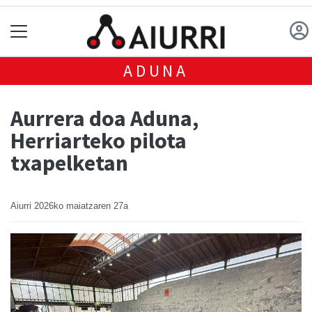
ADUNA
Aurrera doa Aduna,
Herriarteko pilota
txapelketan
Aiurri
2026ko maiatzaren 27a