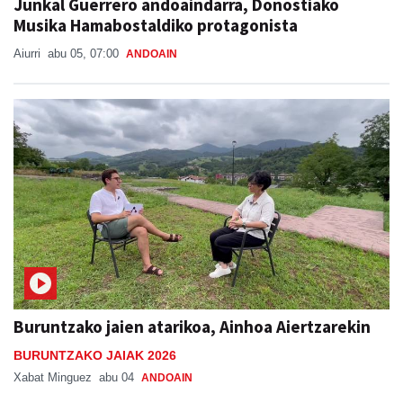
Junkal Guerrero andoaindarra, Donostiako
Musika Hamabostaldiko protagonista
Aiurri
abu 05, 07:00
ANDOAIN
Buruntzako jaien atarikoa, Ainhoa Aiertzarekin
BURUNTZAKO JAIAK 2026
Xabat Minguez
abu 04
ANDOAIN