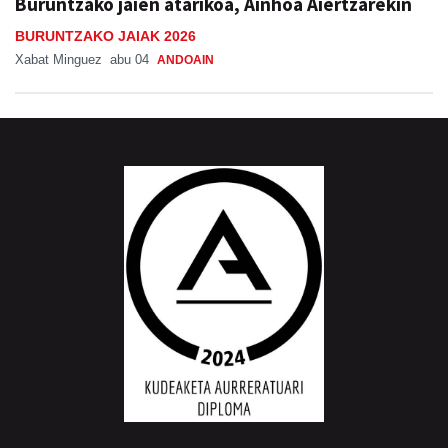
Buruntzako jaien atarikoa, Ainhoa Aiertzarekin
BURUNTZAKO JAIAK 2026
Xabat Minguez
abu 04
ANDOAIN