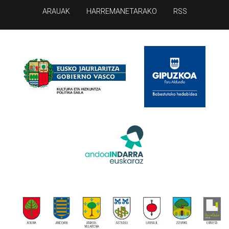
ARAUAK
HARREMANETARAKO
RSS