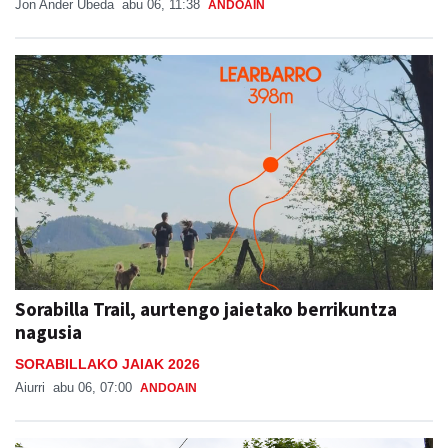
Jon Ander Ubeda
abu 06, 11:38
ANDOAIN
Sorabilla Trail, aurtengo jaietako berrikuntza
nagusia
SORABILLAKO JAIAK 2026
Aiurri
abu 06, 07:00
ANDOAIN