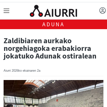
ADUNA
Zaldibiaren aurkako
norgehiagoka erabakiorra
jokatuko Adunak ostiralean
Aiurri
2026ko ekainaren 2a