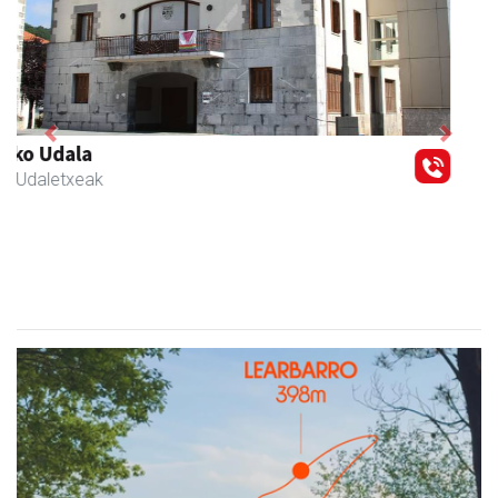
Previous
Next
Joxean harategia
Zizurkil
- Harategiak