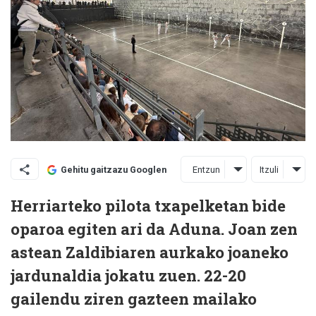
Entzun
Itzuli
Gehitu gaitzazu Googlen
Herriarteko pilota txapelketan bide
oparoa egiten ari da Aduna. Joan zen
astean Zaldibiaren aurkako joaneko
jardunaldia jokatu zuen. 22-20
gailendu ziren gazteen mailako