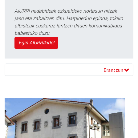
AIURRI hedabideak eskualdeko nortasun hitzak
jaso eta zabaltzen ditu. Harpidedun eginda, tokiko
albisteak euskaraz lantzen dituen komunikabidea
babestuko duzu.
Egin AIURRIkide!
Erantzun