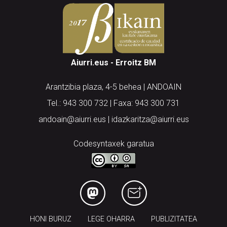
Aiurri.eus - Erroitz BM
Arantzibia plaza, 4-5 behea | ANDOAIN
Tel.: 943 300 732 | Faxa: 943 300 731
andoain@aiurri.eus | idazkaritza@aiurri.eus
Codesyntaxek garatua
HONI BURUZ
LEGE OHARRA
PUBLIZITATEA