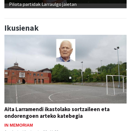
Pilota partidak Larraulgo jaietan
Ikusienak
Aita Larramendi ikastolako sortzaileen eta
ondorengoen arteko katebegia
IN MEMORIAM