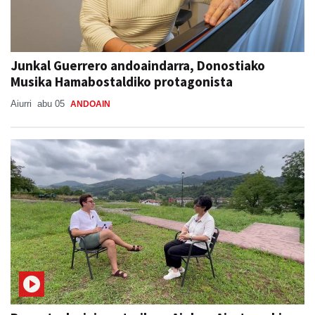
Junkal Guerrero andoaindarra, Donostiako
Musika Hamabostaldiko protagonista
Aiurri
abu 05
ANDOAIN