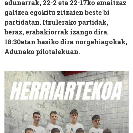
adunarrak, 22-2 eta 22-17ko emaitzaz
galtzea egokitu zitzaien beste bi
partidatan. Itzulerako partidak,
beraz, erabakiorrak izango dira.
18:30etan hasiko dira norgehiagokak,
Adunako pilotalekuan.