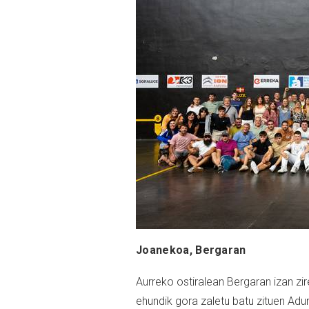
Joanekoa, Bergaran
Aurreko ostiralean Bergaran izan zi
ehundik gora zaletu batu zituen Adun