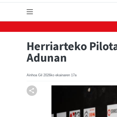
Herriarteko Pilot
Adunan
Ainhoa Gil
2026ko ekainaren 17a