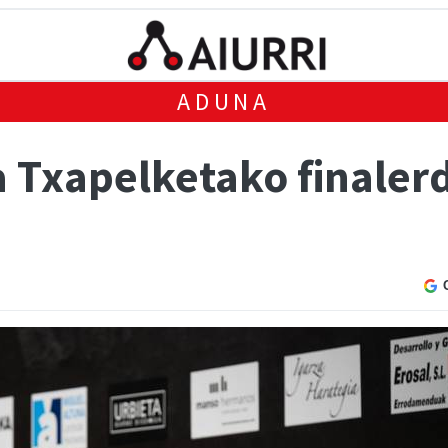
ADUNA
a Txapelketako finaler