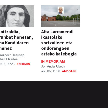
oitzaldia,
Aita Larramendi
runbat honetan,
ikastolako
ma Kandidaren
sortzaileen eta
menez
ondorengoen
arteko katebegia
rrozpeko Jesusen
ben Elkartea
IN MEMORIAM
 07, 09:25
ANDOAIN
Jon Ander Ubeda
abu 06, 11:38
ANDOAIN