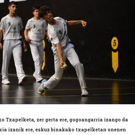
 Txapelketa, zer gerta ere, gogoangarria izango da
ikia izanik ere, eskuz binakako txapelketan onenen