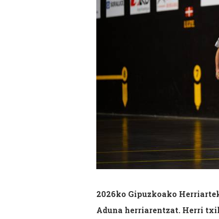
2026ko Gipuzkoako Herriarteko
Aduna herriarentzat. Herri tx