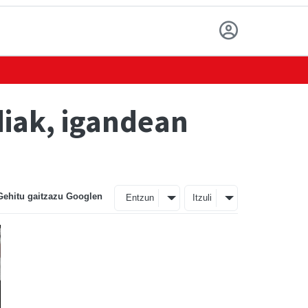
diak, igandean
Gehitu gaitzazu Googlen
Entzun
Itzuli