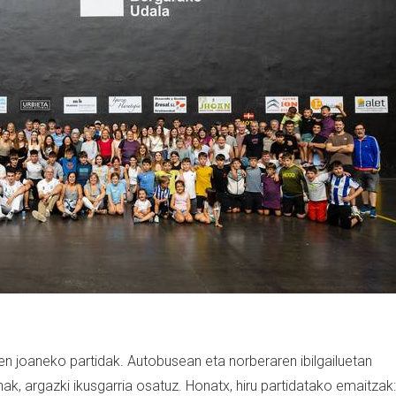
ren joaneko partidak. Autobusean eta norberaren ibilgailuetan
ak, argazki ikusgarria osatuz. Honatx, hiru partidatako emaitzak: