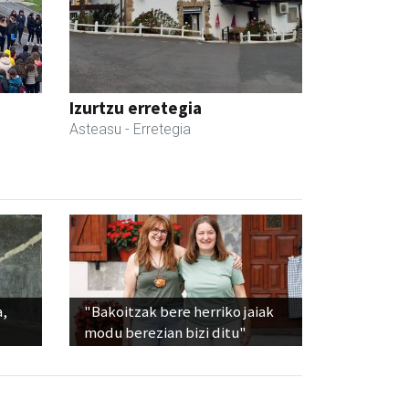
Izurtzu erretegia
Asteasu
- Erretegia
a,
"Bakoitzak bere herriko jaiak
modu berezian bizi ditu"