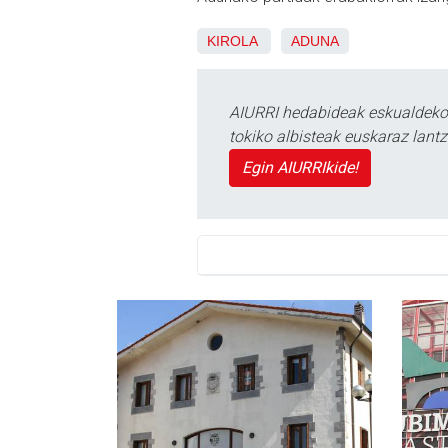
KIROLA
ADUNA
AIURRI hedabideak eskualdeko n
tokiko albisteak euskaraz lan
Egin AIURRIkide!