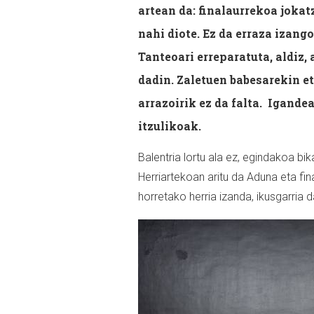
artean da: finalaurrekoa jokat
nahi diote. Ez da erraza izang
Tanteoari erreparatuta, aldiz,
dadin. Zaletuen babesarekin e
arrazoirik ez da falta. Igande
itzulikoak.
Balentria lortu ala ez, egindakoa bi
Herriartekoan aritu da Aduna eta fin
horretako herria izanda, ikusgarria 