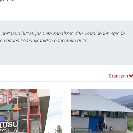
ortasun hitzak jaso eta zabaltzen ditu. Harpidedun eginda,
tzen dituen komunikabidea babestuko duzu.
Erantzun