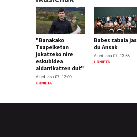
"Banakako
Babes zabala ja
Txapelketan
du Ansak
jokatzeko nire
Aiurri
abu 07, 13:55
eskubidea
URNIETA
aldarrikatzen dut"
Aiurri
abu 07, 12:00
URNIETA