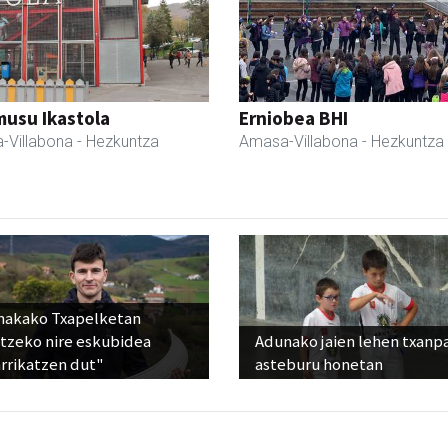
usu Ikastola
Erniobea BHI
-Villabona
- Hezkuntza
Amasa-Villabona
- Hezkuntza
nakako Txapelketan
atzeko nire eskubidea
Adunako jaien lehen txanp
rrikatzen dut"
asteburu honetan