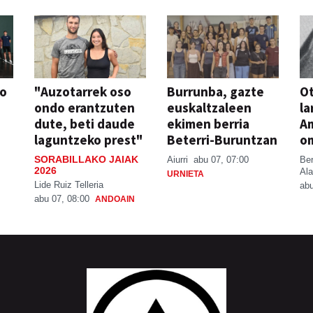
so
"Auzotarrek oso
Burrunba, gazte
Ot
ondo erantzuten
euskaltzaleen
la
dute, beti daude
ekimen berria
A
laguntzeko prest"
Beterri-Buruntzan
o
SORABILLAKO JAIAK
Aiurri
abu 07, 07:00
Be
2026
Ala
URNIETA
Lide Ruiz Telleria
abu
abu 07, 08:00
ANDOAIN