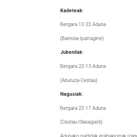
Kadeteak:
Bergara 12-22 Aduna
(Barriola-Iparragirre)
Jubenilak:
Bergara 22-13 Aduna
(Aburuza-Cestau)
Nagusiak:
Bergara 22-17 Aduna
(Cestau-Olasagasti)
Adunako partidak erabakiorrak izan