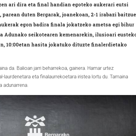
zen ari dira eta final handian egoteko aukerari eutsi
o, parean duten Bergarak, joanekoan, 2-1 irabazi baitzue
 aukerak egon badira finala jokatzeko ametsa egi bihur
ta Adunako seikotearen kemenarekin, ilusioari eustek
an, 10:00etan hasita jokatuko dituzte finalerdietako
kaina da. Balioan jarri beharrekoa, gainera. Hamar urtez
al-laurdenetara eta finalaurrekoetara iristea lortu du. Tamaina
da adunarrena.