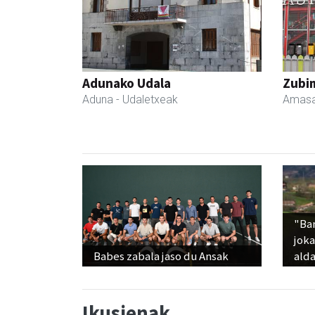
Adunako Udala
Zubim
Aduna
- Udaletxeak
Amasa
"Ba
jok
Babes zabala jaso du Ansak
alda
Ikusienak