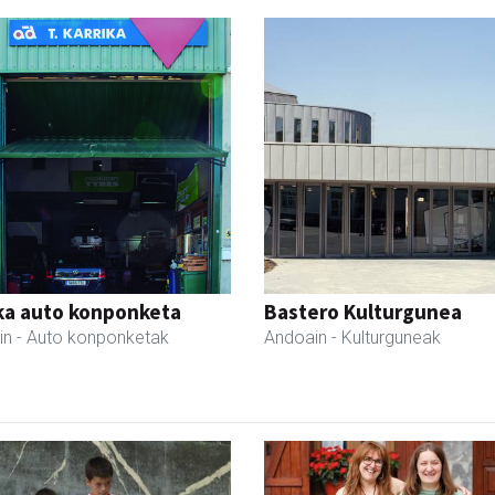
ka auto konponketa
Bastero Kulturgunea
in
- Auto konponketak
Andoain
- Kulturguneak