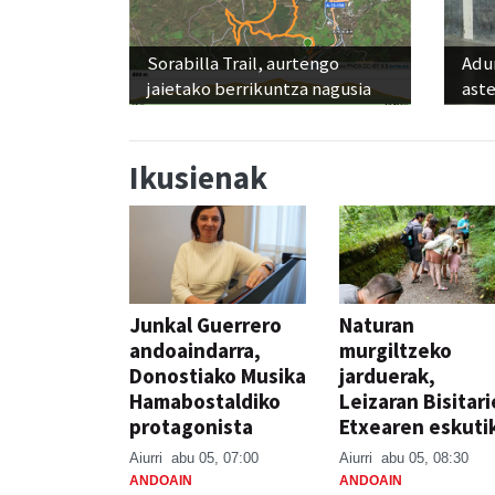
Sorabilla Trail, aurtengo
Adun
jaietako berrikuntza nagusia
ast
Ikusienak
Junkal Guerrero
Naturan
andoaindarra,
murgiltzeko
Donostiako Musika
jarduerak,
Hamabostaldiko
Leizaran Bisitar
protagonista
Etxearen eskuti
Aiurri
abu 05, 07:00
Aiurri
abu 05, 08:30
ANDOAIN
ANDOAIN