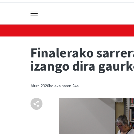
Finalerako sarrer
izango dira gaur
Aiurri
2026ko ekainaren 24a