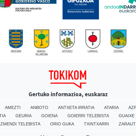
Gertuko informazioa, euskaraz
AMEZTI
ANBOTO
ANTXETA IRRATIA
ATARIA
AZP
TIA
GEURIA
GOIENA
GOIERRI TELEBISTA
GUAIXE
IZMENDI TELEBISTA
ORIO GUKA
TXINTXARRI
ZARAUT