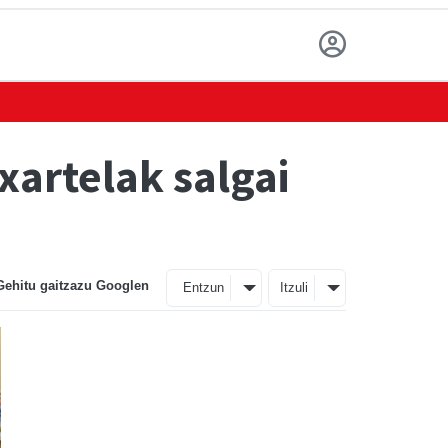
xartelak salgai
Gehitu gaitzazu Googlen
Entzun
Itzuli