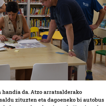
 handia da. Atzo arratsalderako
saldu zituzten eta dagoeneko bi autobus