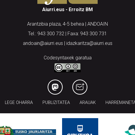
Aiurri.eus - Erroitz BM
Arantzibia plaza, 4-5 behea | ANDOAIN
Tel.: 943 300 732 | Faxa: 943 300 731
andoain@aiurri.eus | idazkaritza@aiurri.eus
Codesyntaxek garatua
LEGE OHARRA
PUBLIZITATEA
ARAUAK
HARREMANET