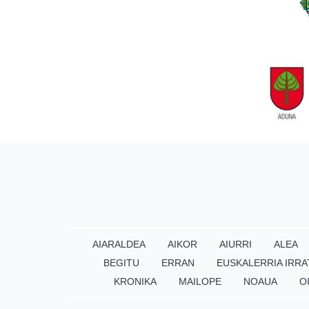
AIARALDEA
AIKOR
AIURRI
ALEA
BEGITU
ERRAN
EUSKALERRIA IRRA
KRONIKA
MAILOPE
NOAUA
O