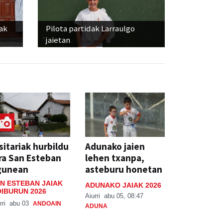
iak
Pilota partidak Larraulgo
jaietan
sitariak hurbildu
Adunako jaien
ra San Esteban
lehen txanpa,
gunean
asteburu honetan
N ESTEBAN JAIAK
ADUNAKO JAIAK 2026
IBURUN 2026
Aiurri
abu 05, 08:47
rri
abu 03
ANDOAIN
ADUNA