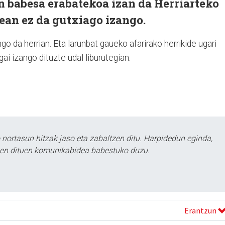
n babesa erabatekoa izan da Herriarteko
lean ez da gutxiago izango.
go da herrian. Eta larunbat gaueko afarirako herrikide ugari
gai izango dituzte udal liburutegian.
ortasun hitzak jaso eta zabaltzen ditu. Harpidedun eginda,
tzen dituen komunikabidea babestuko duzu.
Erantzun