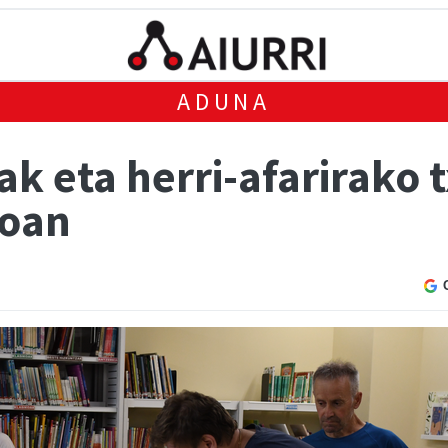
ADUNA
ak eta herri-afarirako t
koan