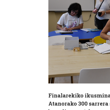
Finalarekiko ikusmina
Atanorako 300 sarrera 