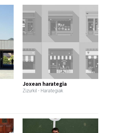
Joxean harategia
Zizurkil
- Harategiak