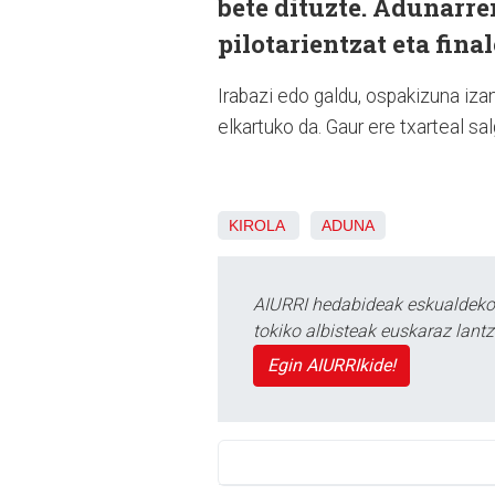
bete dituzte. Adunarre
pilotarientzat eta fina
Irabazi edo galdu, ospakizuna izan
elkartuko da. Gaur ere txarteal sal
KIROLA
ADUNA
AIURRI hedabideak eskualdeko n
tokiko albisteak euskaraz lan
Egin AIURRIkide!