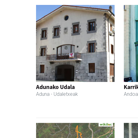
Adunako Udala
Karri
Aduna
- Udaletxeak
Andoa