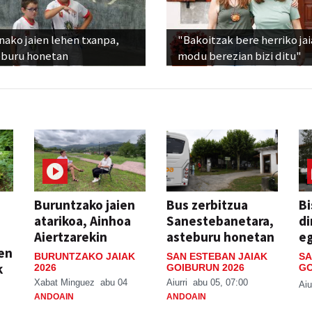
ako jaien lehen txanpa,
"Bakoitzak bere herriko ja
eburu honetan
modu berezian bizi ditu"
Buruntzako jaien
Bus zerbitzua
Bi
atarikoa, Ainhoa
Sanestebanetara,
di
Aiertzarekin
asteburu honetan
e
ien
BURUNTZAKO JAIAK
SAN ESTEBAN JAIAK
SA
k
2026
GOIBURUN 2026
GO
Xabat Minguez
abu 04
Aiurri
abu 05, 07:00
Aiu
ANDOAIN
ANDOAIN