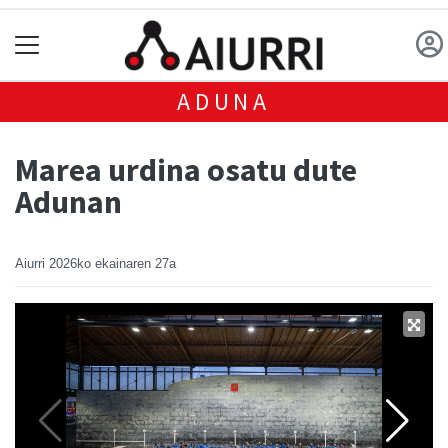
ADUNA
Marea urdina osatu dute
Adunan
Aiurri
2026ko ekainaren 27a