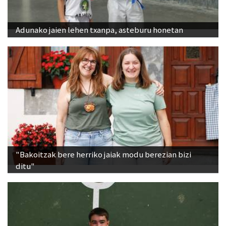
Adunako jaien lehen txanpa, asteburu honetan
"Bakoitzak bere herriko jaiak modu berezian bizi
ditu"