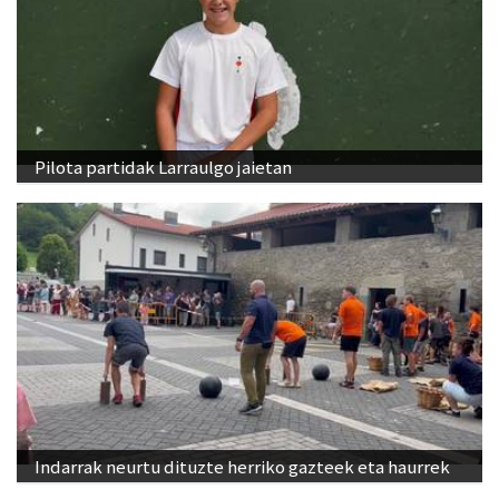
Pilota partidak Larraulgo jaietan
Indarrak neurtu dituzte herriko gazteek eta haurrek