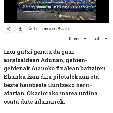
Gehitu gaitzazu Googlen
Entzun
Itzuli
Inor gutxi geratu da gaur
arratsaldean Adunan, gehien-
gehienak Atanoko finalean baitziren.
Ehunka izan dira pilotalekuan eta
beste hainbeste iluntzeko herri-
afarian. Okasiorako marea urdina
osatu dute adunarrek.