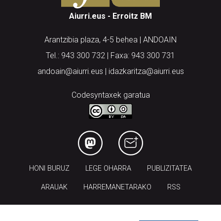
Aiurri.eus - Erroitz BM
Arantzibia plaza, 4-5 behea | ANDOAIN
Tel.: 943 300 732 | Faxa: 943 300 731
andoain@aiurri.eus | idazkaritza@aiurri.eus
Codesyntaxek garatua
HONI BURUZ
LEGE OHARRA
PUBLIZITATEA
ARAUAK
HARREMANETARAKO
RSS