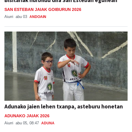
Bisitariak hurbildu dira San Esteban egunean
SAN ESTEBAN JAIAK GOIBURUN 2026
Aiurri
abu 03
ANDOAIN
Adunako jaien lehen txanpa, asteburu honetan
ADUNAKO JAIAK 2026
Aiurri
abu 05, 08:47
ADUNA