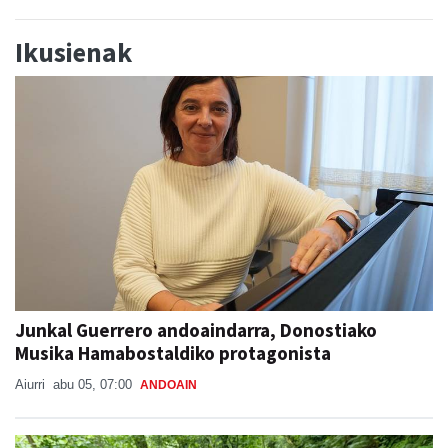
Ikusienak
Junkal Guerrero andoaindarra, Donostiako
Musika Hamabostaldiko protagonista
Aiurri
abu 05, 07:00
ANDOAIN