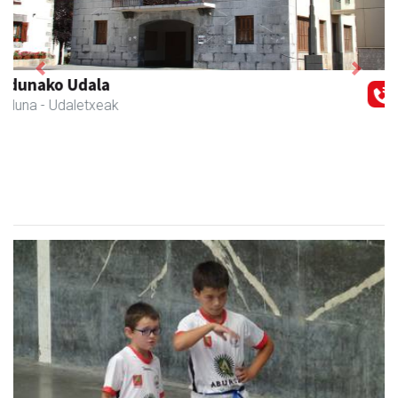
Previous
Next
Zubeldia arrain eta mariskoa
Zizurkil
- Arrandegiak