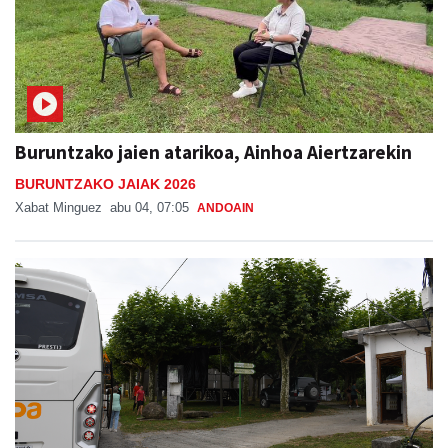
Buruntzako jaien atarikoa, Ainhoa Aiertzarekin
BURUNTZAKO JAIAK 2026
Xabat Minguez
abu 04, 07:05
ANDOAIN