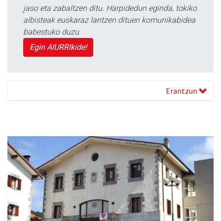
jaso eta zabaltzen ditu. Harpidedun eginda, tokiko
albisteak euskaraz lantzen dituen komunikabidea
babestuko duzu.
Egin AIURRIkide!
Erantzun