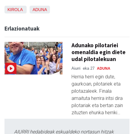
KIROLA
ADUNA
Erlazionatuak
Adunako pilotariei
omenaldia egin diete
udal pilotalekuan
Aiurri
eka 27
ADUNA
Herria herri egin dute,
gaurkoan, pilotariek eta
pilotazaleek. Finala
amaituta herrira iritsi dira
pilotariak eta bertan zain
zituzten ehunka herriki…
AIURRI hedabideak eskualdeko nortasun hitzak