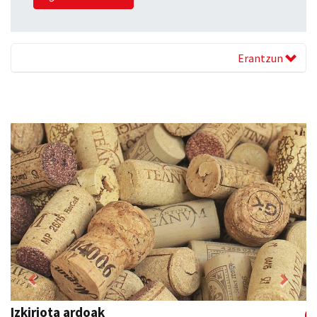
Erantzun
Previous
Next
Izkiriota ardoak