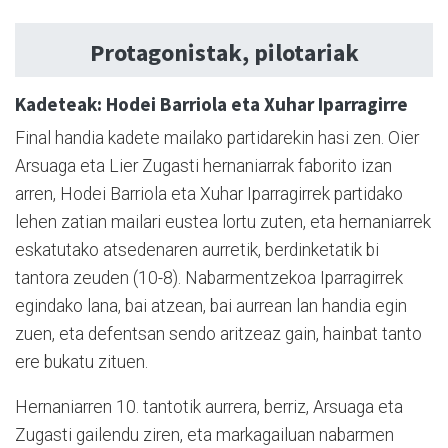
Protagonistak, pilotariak
Kadeteak: Hodei Barriola eta Xuhar Iparragirre
Final handia kadete mailako partidarekin hasi zen. Oier
Arsuaga eta Lier Zugasti hernaniarrak faborito izan
arren, Hodei Barriola eta Xuhar Iparragirrek partidako
lehen zatian mailari eustea lortu zuten, eta hernaniarrek
eskatutako atsedenaren aurretik, berdinketatik bi
tantora zeuden (10-8). Nabarmentzekoa Iparragirrek
egindako lana, bai atzean, bai aurrean lan handia egin
zuen, eta defentsan sendo aritzeaz gain, hainbat tanto
ere bukatu zituen.
Hernaniarren 10. tantotik aurrera, berriz, Arsuaga eta
Zugasti gailendu ziren, eta markagailuan nabarmen