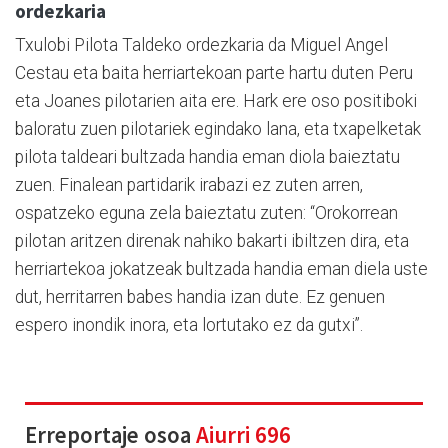
ordezkaria
Txulobi Pilota Taldeko ordezkaria da Miguel Angel
Cestau eta baita herriartekoan parte hartu duten Peru
eta Joanes pilotarien aita ere. Hark ere oso positiboki
baloratu zuen pilotariek egindako lana, eta txapelketak
pilota taldeari bultzada handia eman diola baieztatu
zuen. Finalean partidarik irabazi ez zuten arren,
ospatzeko eguna zela baieztatu zuten: “Orokorrean
pilotan aritzen direnak nahiko bakarti ibiltzen dira, eta
herriartekoa jokatzeak bultzada handia eman diela uste
dut, herritarren babes handia izan dute. Ez genuen
espero inondik inora, eta lortutako ez da gutxi”.
Erreportaje osoa
Aiurri 696