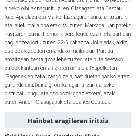
herrietako zaleen artean Aduna eta Hernaniko bikoteen
aldeko oihuak nagusitu ziren. Olasagasti eta Cestau,
Xabi Apaolaza eta Markel Lizeagaren aurka aritu ziren,
eta lauek maila ona erakutsi zuten. Markagailuan pareko
hasi ziren, baina, Hernanik bere legea ezarri eta partidan
nagusitzea lortu zuten, 22-9 irabazita. Jokalariak, aldiz,
oso pozik zeuden emandako mailarekin. Partida
amaitzean, festa giroa lehertu zen, eta bi taldeetako
zaleek kantuan eman zioten amaiera txapelketari.
“Bagenekien zaila izango zela, partiduetan nahiko erraz
gailendu dira, baina giroa ikaragarria izan da, asko
disfrutatu dugu, eta oso pozik goaz etxera”, azaldu
zuten Andoni Olasagastik eta Joanes Cestauk.
Hainbat eragileren iritzia