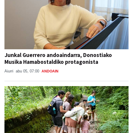
Junkal Guerrero andoaindarra, Donostiako
Musika Hamabostaldiko protagonista
Aiurri
abu 05, 07:00
ANDOAIN