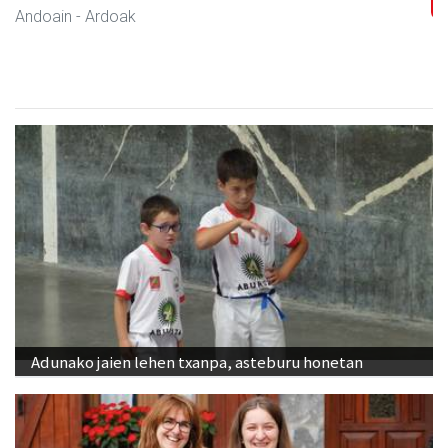
Andoain
- Ardoak
Adunako jaien lehen txanpa, asteburu honetan