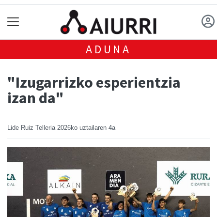
ADUNA
"Izugarrizko esperientzia
izan da"
Lide Ruiz Telleria
2026ko uztailaren 4a