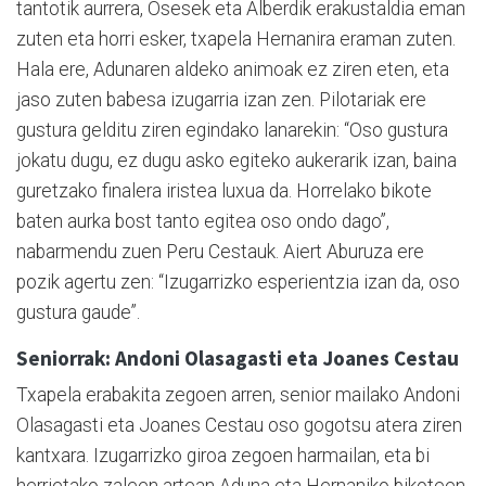
tantotik aurrera, Osesek eta Alberdik erakustaldia eman
zuten eta horri esker, txapela Hernanira eraman zuten.
Hala ere, Adunaren aldeko animoak ez ziren eten, eta
jaso zuten babesa izugarria izan zen. Pilotariak ere
gustura gelditu ziren egindako lanarekin: “Oso gustura
jokatu dugu, ez dugu asko egiteko aukerarik izan, baina
guretzako finalera iristea luxua da. Horrelako bikote
baten aurka bost tanto egitea oso ondo dago”,
nabarmendu zuen Peru Cestauk. Aiert Aburuza ere
pozik agertu zen: “Izugarrizko esperientzia izan da, oso
gustura gaude”.
Seniorrak: Andoni Olasagasti eta Joanes Cestau
Txapela erabakita zegoen arren, senior mailako Andoni
Olasagasti eta Joanes Cestau oso gogotsu atera ziren
kantxara. Izugarrizko giroa zegoen harmailan, eta bi