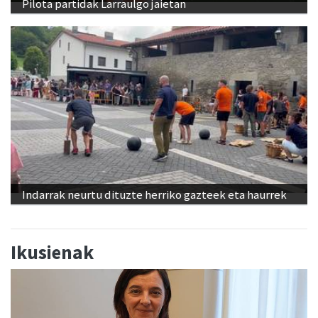
Pilota partidak Larraulgo jaietan
Indarrak neurtu dituzte herriko gazteek eta haurrek
Ikusienak