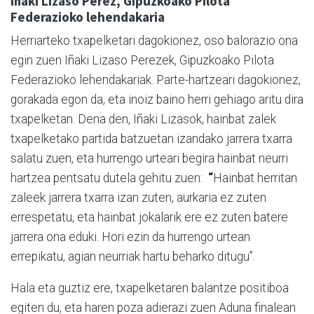
Iñaki Lizaso Perez, Gipuzkoako Pilota
Federazioko lehendakaria
Herriarteko txapelketari dagokionez, oso balorazio ona
egin zuen Iñaki Lizaso Perezek, Gipuzkoako Pilota
Federazioko lehendakariak. Parte-hartzeari dagokionez,
gorakada egon da, eta inoiz baino herri gehiago aritu dira
txapelketan. Dena den, Iñaki Lizasok, hainbat zalek
txapelketako partida batzuetan izandako jarrera txarra
salatu zuen, eta hurrengo urteari begira hainbat neurri
hartzea pentsatu dutela gehitu zuen:
“
Hainbat herritan
zaleek jarrera txarra izan zuten, aurkaria ez zuten
errespetatu, eta hainbat jokalarik ere ez zuten batere
jarrera ona eduki. Hori ezin da hurrengo urtean
errepikatu, agian neurriak hartu beharko ditugu”.
Hala eta guztiz ere, txapelketaren balantze positiboa
egiten du, eta haren poza adierazi zuen Aduna finalean