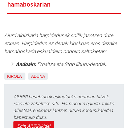
hamaboskarian
Aiurri aldizkaria harpidedunek soilik jasotzen dute
etxean. Harpidedun ez denak kioskoan eros dezake
hamaboskaria eskualdeko ondoko saltokietan:
Andoain:
Ernaitza eta Stop liburu-dendak.
KIROLA
ADUNA
AIURRI hedabideak eskualdeko nortasun hitzak
jaso eta zabaltzen ditu. Harpidedun eginda, tokiko
albisteak euskaraz lantzen dituen komunikabidea
babestuko duzu.
Egin AIURRIkide!