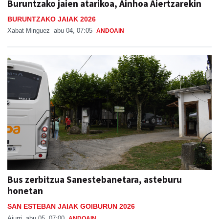
Buruntzako jaien atarikoa, Ainhoa Aiertzarekin
BURUNTZAKO JAIAK 2026
Xabat Minguez
abu 04, 07:05
ANDOAIN
Bus zerbitzua Sanestebanetara, asteburu
honetan
SAN ESTEBAN JAIAK GOIBURUN 2026
Aiurri
abu 05, 07:00
ANDOAIN