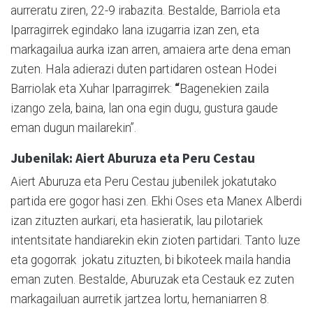
aurreratu ziren, 22-9 irabazita. Bestalde, Barriola eta
Iparragirrek egindako lana izugarria izan zen, eta
markagailua aurka izan arren, amaiera arte dena eman
zuten. Hala adierazi duten partidaren ostean Hodei
Barriolak eta Xuhar Iparragirrek:
“
Bagenekien zaila
izango zela, baina, lan ona egin dugu, gustura gaude
eman dugun mailarekin”.
Jubenilak: Aiert Aburuza eta Peru Cestau
Aiert Aburuza eta Peru Cestau jubenilek jokatutako
partida ere gogor hasi zen. Ekhi Oses eta Manex Alberdi
izan zituzten aurkari, eta hasieratik, lau pilotariek
intentsitate handiarekin ekin zioten partidari. Tanto luze
eta gogorrak jokatu zituzten, bi bikoteek maila handia
eman zuten. Bestalde, Aburuzak eta Cestauk ez zuten
markagailuan aurretik jartzea lortu, hernaniarren 8.