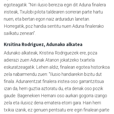
egoteagatik: “Niri ilusio berezia egin dit Aduna finalera
iristeak, Txulobi pilota taldearen sorreran parte hartu
nuen, eta bertan egon naiz arduradun lanetan.
Horregatik, poz handia sentitu nuen Aduna finalerako
sailkatu zenean”.
Krsitina Rodriguez, Adunako alkatea
Adunako alkateak, Kristina Rodriguezek ere, poza
adierazi zuen Adunak Atanon jokatzeko txartela
eskuratzeagatik. Lehen aldiz, finalean egotea historikoa
zela nabarmendu zuen: "Ilusio handiarekin bizitu dut
finala. Adunarentzat finalera iristea oso garrantzitsua
izan da, herri guztia aztoratu du, eta denak oso pozik
gaude. Bagenekien Hernani oso aurkari gogorra izango
zela eta ilusioz dena ematera etorri gara. Hain herri
txikia izanik, ez genuen pentsatu ere egin finalean parte