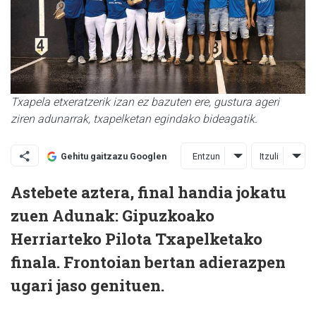
Txapela etxeratzerik izan ez bazuten ere, gustura ageri
ziren adunarrak, txapelketan egindako bideagatik.
Entzun
Itzuli
Gehitu gaitzazu Googlen
Astebete aztera, final handia jokatu
zuen Adunak: Gipuzkoako
Herriarteko Pilota Txapelketako
finala. Frontoian bertan adierazpen
ugari jaso genituen.