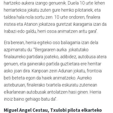
hartzeko aukera izango genuenik. Duela 10 urte lehen
herriartekoa jokatu zuten gure herriko pilotariek, eta
taldea hala nola sortu zen. 10 urte ondoren, finalera
iristea eta Atanon jokatzea guretzat ikaragarria izan da.
Irabazi edo galdu, herri osoa animatzen aritu gara”.
Era berean, herria egiteko oso baliagarria izan dela
azpimarratu du: "Bergararen aurka jokatutako
finalaurreko partidara joateko, adibidez, autobusa atera
genuen, eta gainerako partida guztietara ere herritar
asko joan dira. Kanpoan zein Adunan jokatu, frontoia
beti beteta egon da haiek animatzeko. Aurreko
asteburuan, finalerako txartela eskuratu zutenean
elkarlanean autobusak antolatzen hasi ginen. Herria
inoiz baino gehiago batu da".
Miguel Angel Cestau, Txulobi pilota elkarteko