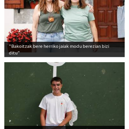
"Bakoitzak bere herriko jaiak modu berezian bizi
ditu"