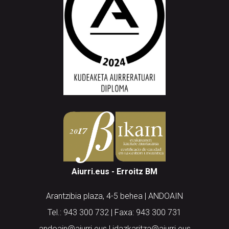
Aiurri.eus - Erroitz BM
Arantzibia plaza, 4-5 behea | ANDOAIN
Tel.: 943 300 732 | Faxa: 943 300 731
andoain@aiurri.eus | idazkaritza@aiurri.eus