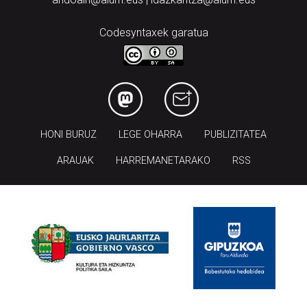
Codesyntaxek garatua
HONI BURUZ
LEGE OHARRA
PUBLIZITATEA
ARAUAK
HARREMANETARAKO
RSS