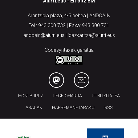
Aiurri.eus - Erroitz BM
Arantzibia plaza, 4-5 behea | ANDOAIN
Tel.: 943 300 732 | Faxa: 943 300 731
andoain@aiurri.eus | idazkaritza@aiurri.eus
Codesyntaxek garatua
HONI BURUZ
LEGE OHARRA
PUBLIZITATEA
ARAUAK
HARREMANETARAKO
RSS