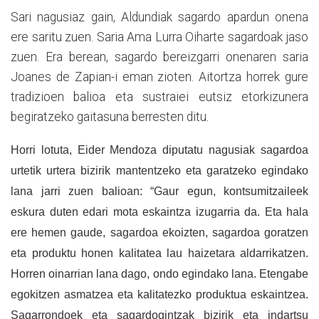
Sari nagusiaz gain, Aldundiak sagardo apardun onena
ere saritu zuen. Saria Ama Lurra Oiharte sagardoak jaso
zuen. Era berean, sagardo bereizgarri onenaren saria
Joanes de Zapian-i eman zioten. Aitortza horrek gure
tradizioen balioa eta sustraiei eutsiz etorkizunera
begiratzeko gaitasuna berresten
ditu.
Horri lotuta, Eider Mendoza diputatu nagusiak sagardoa
urtetik urtera bizirik mantentzeko eta garatzeko egindako
lana jarri zuen balioan: “Gaur egun, kontsumitzaileek
eskura duten edari mota eskaintza izugarria da. Eta hala
ere hemen gaude, sagardoa ekoizten, sagardoa goratzen
eta produktu honen kalitatea lau haizetara aldarrikatzen.
Horren oinarrian lana dago, ondo egindako lana. Etengabe
egokitzen asmatzea eta kalitatezko produktua eskaintzea.
Sagarrondoek eta sagardogintzak bizirik eta indartsu