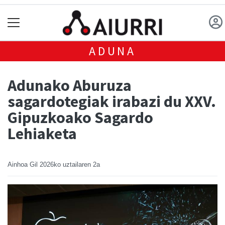
ADUNA
Adunako Aburuza
sagardotegiak irabazi du XXV.
Gipuzkoako Sagardo
Lehiaketa
Ainhoa Gil
2026ko uztailaren 2a