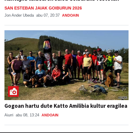
SAN ESTEBAN JAIAK GOIBURUN 2026
Jon Ander Ubeda
abu 07, 20:37
ANDOAIN
Gogoan hartu dute Katto Amilibia kultur eragilea
Aiurri
abu 08, 13:24
ANDOAIN