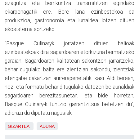
ezagutza eta berrikuntza transmititzen egindako
ekarpenagatik ere. Bere lana ezinbestekoa da
produkzioa, gastronomia eta lurraldea lotzen dituen
ekosistema sortzeko.
“
Basque Culinaryk jorratzen dituen balioak
ezinbestekoak dira sagardoaren etorkizuna bermatzeko
garaian. Sagardoaren kalitatean sakontzen jarraitzeko,
behar dugulako baita ere zientzian sakondu, zientziak
etengabe dakartzan aurrerapenetatik ika
si. Aldi berean,
hezi eta formatu behar ditugulako datozen belaunaldiak
sagardoaren berezitasunetan, eta bide horretan,
Basque Culinary-k funtzio garrantzitsua betetzen du”,
adierazi du diputatu nagusiak.
GIZARTEA
ADUNA