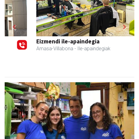
Previous
Next
Eizmendi ile-apaindegia
Amasa-Villabona
- Ile-apaindegiak