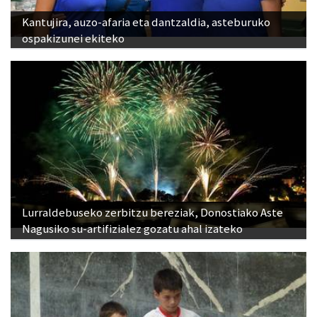
Kantujira, auzo-afaria eta dantzaldia, asteburuko
ospakizunei ekiteko
Lurraldebuseko zerbitzu bereziak, Donostiako Aste
Nagusiko su-artifizialez gozatu ahal izateko