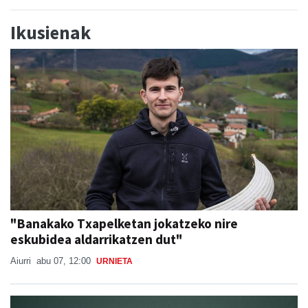
Ikusienak
"Banakako Txapelketan jokatzeko nire
eskubidea aldarrikatzen dut"
Aiurri
abu 07, 12:00
URNIETA