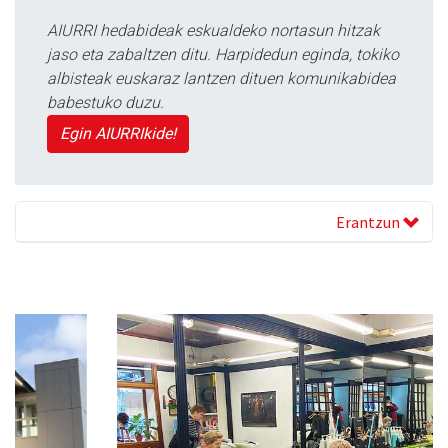
AIURRI hedabideak eskualdeko nortasun hitzak
jaso eta zabaltzen ditu. Harpidedun eginda, tokiko
albisteak euskaraz lantzen dituen komunikabidea
babestuko duzu.
Egin AIURRIkide!
Erantzun