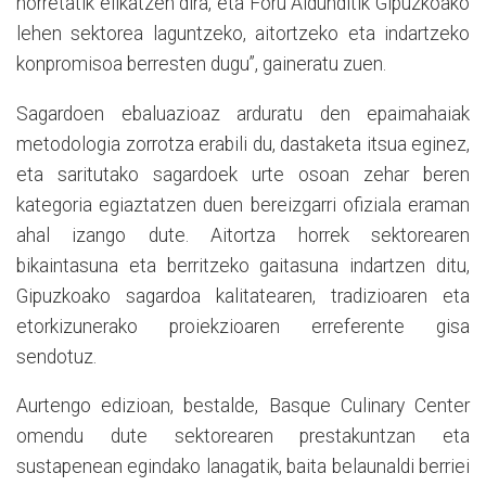
horretatik elikatzen dira, eta Foru Aldunditik Gipuzkoako
lehen sektorea laguntzeko, aitortzeko eta indartzeko
konpromisoa berresten dugu”, gaineratu zuen.
Sagardoen ebaluazioaz arduratu den epaimahaiak
metodologia zorrotza erabili du, dastaketa itsua eginez,
eta saritutako sagardoek urte osoan zehar beren
kategoria egiaztatzen duen bereizgarri ofiziala eraman
ahal izango dute. Aitortza horrek sektorearen
bikaintasuna eta berritzeko gaitasuna indartzen ditu,
Gipuzkoako sagardoa kalitatearen, tradizioaren eta
etorkizunerako proiekzioaren erreferente gisa
sendotuz.
Aurtengo edizioan, bestalde, Basque Culinary Center
omendu dute sektorearen prestakuntzan eta
sustapenean egindako lanagatik, baita belaunaldi berriei