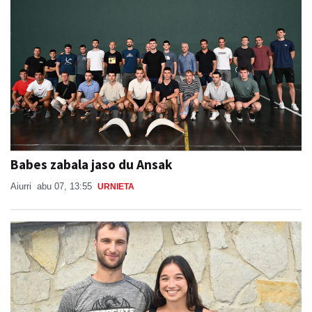
Babes zabala jaso du Ansak
Aiurri
abu 07, 13:55
URNIETA