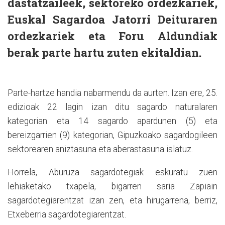
dastatzaileek, sektoreko ordezkariek,
Euskal Sagardoa Jatorri Deituraren
ordezkariek eta Foru Aldundiak
berak parte hartu zuten ekitaldian.
Parte-hartze handia nabarmendu da aurten. Izan ere, 25.
edizioak 22 lagin izan ditu sagardo naturalaren
kategorian eta 14 sagardo apardunen (5) eta
bereizgarrien (9) kategorian, Gipuzkoako sagardogileen
sektorearen aniztasuna eta aberastasuna islatuz.
Horrela, Aburuza sagardotegiak eskuratu zuen
lehiaketako txapela, bigarren saria Zapiain
sagardotegiarentzat izan zen, eta hirugarrena, berriz,
Etxeberria sagardotegiarentzat.