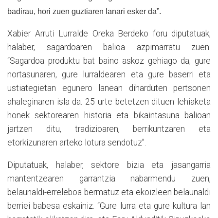
badirau, hori zuen guztiaren lanari esker da”.
Xabier Arruti Lurralde Oreka Berdeko foru diputatuak,
halaber, sagardoaren balioa azpimarratu zuen:
“Sagardoa produktu bat baino askoz gehiago da; gure
nortasunaren, gure lurraldearen eta gure baserri eta
ustiategietan egunero lanean diharduten pertsonen
ahaleginaren isla da. 25 urte betetzen dituen lehiaketa
honek sektorearen historia eta bikaintasuna balioan
jartzen ditu, tradizioaren, berrikuntzaren eta
etorkizunaren arteko lotura sendotuz”.
Diputatuak, halaber, sektore bizia eta jasangarria
mantentzearen garrantzia nabarmendu zuen,
belaunaldi-erreleboa bermatuz eta ekoizleen belaunaldi
berriei babesa eskainiz. “Gure lurra eta gure kultura lan