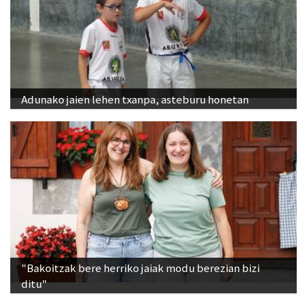
Adunako jaien lehen txanpa, asteburu honetan
"Bakoitzak bere herriko jaiak modu berezian bizi
ditu"