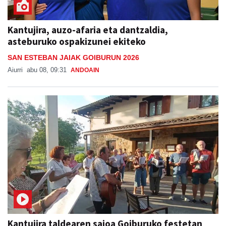
Kantujira, auzo-afaria eta dantzaldia,
asteburuko ospakizunei ekiteko
SAN ESTEBAN JAIAK GOIBURUN 2026
Aiurri
abu 08, 09:31
ANDOAIN
Kantujira taldearen saioa Goiburuko festetan