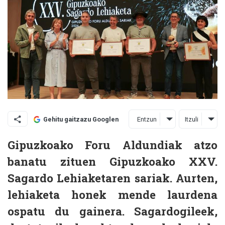
Entzun
Itzuli
Gehitu gaitzazu Googlen
Gipuzkoako Foru Aldundiak atzo
banatu zituen Gipuzkoako XXV.
Sagardo Lehiaketaren sariak. Aurten,
lehiaketa honek mende laurdena
ospatu du gainera. Sagardogileek,