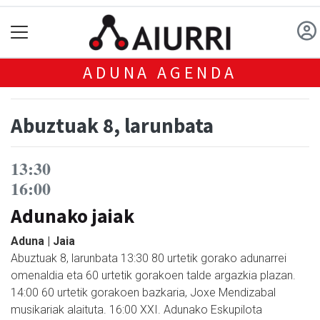
ADUNA AGENDA
Abuztuak 8, larunbata
13:30
16:00
Adunako jaiak
Aduna | Jaia
Abuztuak 8, larunbata 13:30 80 urtetik gorako adunarrei
omenaldia eta 60 urtetik gorakoen talde argazkia plazan.
14:00 60 urtetik gorakoen bazkaria, Joxe Mendizabal
musikariak alaituta. 16:00 XXI. Adunako Eskupilota