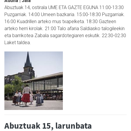
Aduna | Jaia
Abuztuak 14, ostirala UME ETA GAZTE EGUNA 11:00-13:30
Puzgarriak. 14:00 Umeen bazkaria. 15:00-18:30 Puzgarriak.
16:00 Kuadrillen arteko mus txapelketa. 18:30 Gazteen
arteko herri kirolak. 21:00 Talo afaria Saldiasko talogileekin
eta barrikotea Zabala sagardotegiaren eskutik. 22:30-02:30
Laket taldea.
Abuztuak 15, larunbata