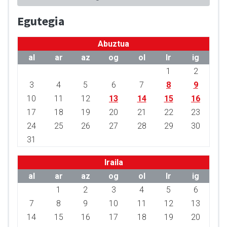
Egutegia
Abuztua
al
ar
az
og
ol
lr
ig
1
2
3
4
5
6
7
8
9
10
11
12
13
14
15
16
17
18
19
20
21
22
23
24
25
26
27
28
29
30
31
Iraila
al
ar
az
og
ol
lr
ig
1
2
3
4
5
6
7
8
9
10
11
12
13
14
15
16
17
18
19
20