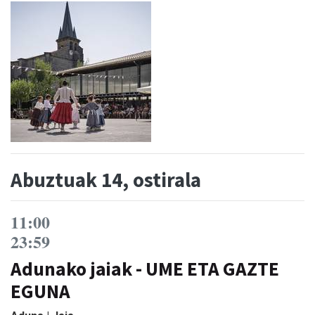
Abuztuak 14, ostirala
11:00
23:59
Adunako jaiak - UME ETA GAZTE
EGUNA