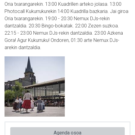
Oria txarangarekin. 13:00 Kuadrillen arteko jolasa. 13:00
Photocall Kukurrukurekin 14:00 Kuadrilla bazkaria. Jai giroa
Oria txarangarekin. 19:00 - 20:30 Nemux DJs-rekin
dantzaldia. 20:30 Bingo-bokatak. 22:00 Zezen suzkoa.
22:15 - 23:00 Nemux DJs-rekin dantzaldia. 23:00 Azkena
Gora! Agur Kukurruku! Ondoren, 01:30 arte Nemux DJs-
arekin dantzaldia.
Agenda osoa