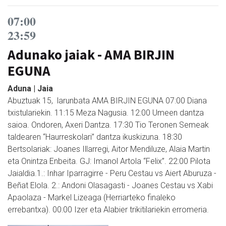
07:00
23:59
Adunako jaiak - AMA BIRJIN
EGUNA
Aduna | Jaia
Abuztuak 15, larunbata AMA BIRJIN EGUNA 07:00 Diana
txistulariekin. 11:15 Meza Nagusia. 12:00 Umeen dantza
saioa. Ondoren, Axeri Dantza. 17:30 Tio Teronen Semeak
taldearen “Haurreskolari” dantza ikuskizuna. 18:30
Bertsolariak: Joanes Illarregi, Aitor Mendiluze, Alaia Martin
eta Onintza Enbeita. GJ: Imanol Artola “Felix”. 22:00 Pilota
Jaialdia.1.: Inhar Iparragirre - Peru Cestau vs Aiert Aburuza -
Beñat Elola. 2.: Andoni Olasagasti - Joanes Cestau vs Xabi
Apaolaza - Markel Lizeaga (Herriarteko finaleko
errebantxa). 00:00 Izer eta Alabier trikitilariekin erromeria.