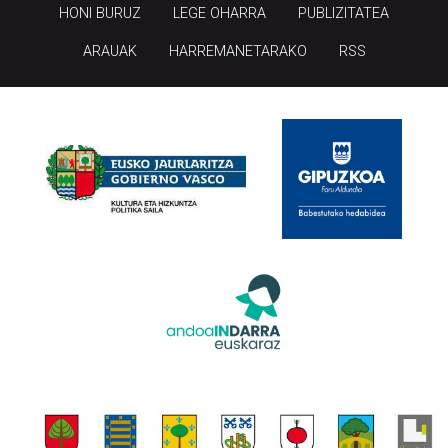
HONI BURUZ
LEGE OHARRA
PUBLIZITATEA
ARAUAK
HARREMANETARAKO
RSS