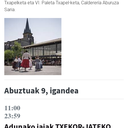
Txapelketa eta VI. Paleta Txapel-keta, Calderería Aburuza
Saria.
Abuztuak 9, igandea
11:00
23:59
Adunako jaiak TXEKOR-JATEKO