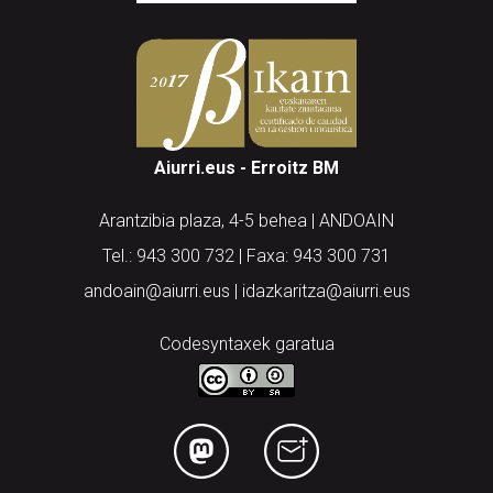
Aiurri.eus - Erroitz BM
Arantzibia plaza, 4-5 behea | ANDOAIN
Tel.: 943 300 732 | Faxa: 943 300 731
andoain@aiurri.eus | idazkaritza@aiurri.eus
Codesyntaxek garatua