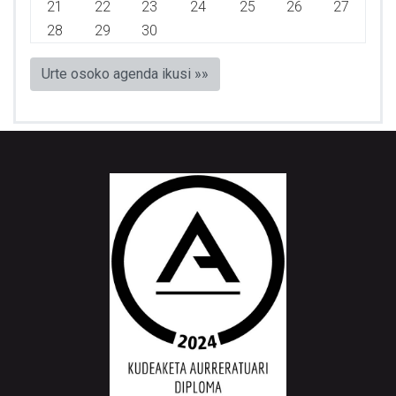
21
22
23
24
25
26
27
28
29
30
Urte osoko agenda ikusi »»