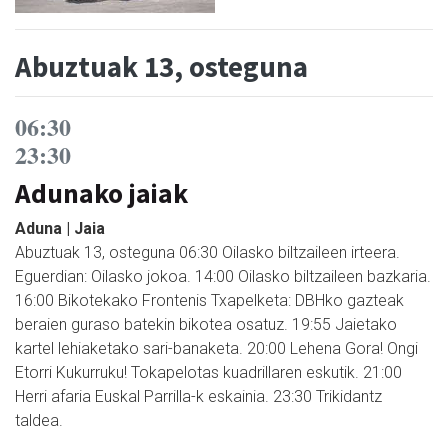
Abuztuak 13, osteguna
06:30
23:30
Adunako jaiak
Aduna | Jaia
Abuztuak 13, osteguna 06:30 Oilasko biltzaileen irteera.
Eguerdian: Oilasko jokoa. 14:00 Oilasko biltzaileen bazkaria.
16:00 Bikotekako Frontenis Txapelketa: DBHko gazteak
beraien guraso batekin bikotea osatuz. 19:55 Jaietako
kartel lehiaketako sari-banaketa. 20:00 Lehena Gora! Ongi
Etorri Kukurruku! Tokapelotas kuadrillaren eskutik. 21:00
Herri afaria Euskal Parrilla-k eskainia. 23:30 Trikidantz
taldea.