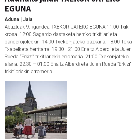
EGUNA
Aduna | Jaia
Abuztuak 9, igandea TXEKOR-JATEKO EGUNA 11:00 Txiki
krosa. 12:00 Sagardo dastaketa herriko trikitilari eta
panderojoleekin. 14:00 Txekor-jateko bazkaria. 18:00 Toka
Txapelketa herritarra. 19:30 - 21:00 Enaitz Alberdi eta Julen
Rueda “Erkizi” trikitilariekin erromeria. 21:00 Txekor-jateko
afaria. 22:30 – 01:00 Enaitz Alberdi eta Julen Rueda “Erkizi”
trikitilariekin erromeria.